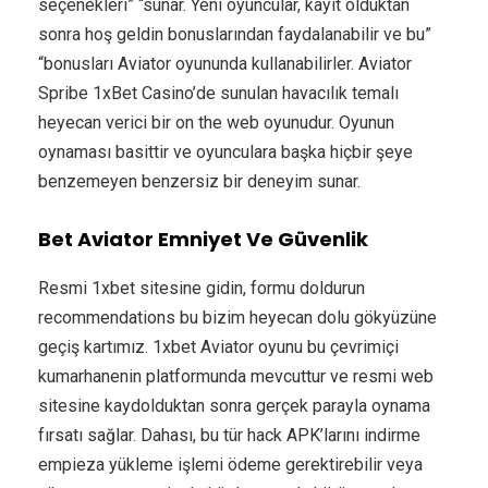
seçenekleri” “sunar. Yeni oyuncular, kayıt olduktan
sonra hoş geldin bonuslarından faydalanabilir ve bu”
“bonusları Aviator oyununda kullanabilirler. Aviator
Spribe 1xBet Casino’de sunulan havacılık temalı
heyecan verici bir on the web oyunudur. Oyunun
oynaması basittir ve oyunculara başka hiçbir şeye
benzemeyen benzersiz bir deneyim sunar.
Bet Aviator Emniyet Ve Güvenlik
Resmi 1xbet sitesine gidin, formu doldurun
recommendations bu bizim heyecan dolu gökyüzüne
geçiş kartımız. 1xbet Aviator oyunu bu çevrimiçi
kumarhanenin platformunda mevcuttur ve resmi web
sitesine kaydolduktan sonra gerçek parayla oynama
fırsatı sağlar. Dahası, bu tür hack APK’larını indirme
empieza yükleme işlemi ödeme gerektirebilir veya