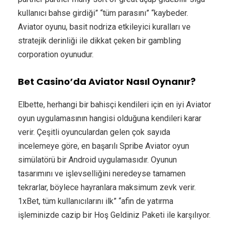
kullanıcı bahse girdiği” “tüm parasını” “kaybeder.
Aviator oyunu, basit nodriza etkileyici kuralları ve
stratejik derinliği ile dikkat çeken bir gambling
corporation oyunudur.
Bet Casino’da Aviator Nasıl Oynanır?
Elbette, herhangi bir bahisçi kendileri için en iyi Aviator
oyun uygulamasının hangisi olduğuna kendileri karar
verir. Çeşitli oyunculardan gelen çok sayıda
incelemeye göre, en başarılı Spribe Aviator oyun
simülatörü bir Android uygulamasıdır. Oyunun
tasarımını ve işlevselliğini neredeyse tamamen
tekrarlar, böylece hayranlara maksimum zevk verir.
1xBet, tüm kullanıcılarını ilk” “afin de yatırma
işleminizde cazip bir Hoş Geldiniz Paketi ile karşılıyor.