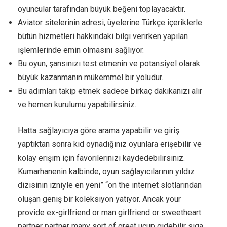
oyuncular tarafından büyük beğeni toplayacaktır.
Aviator sitelerinin adresi, üyelerine Türkçe içeriklerle
bütün hizmetleri hakkındaki bilgi verirken yapılan
işlemlerinde emin olmasını sağlıyor.
Bu oyun, şansınızı test etmenin ve potansiyel olarak
büyük kazanmanın mükemmel bir yoludur.
Bu adımları takip etmek sadece birkaç dakikanızı alır
ve hemen kurulumu yapabilirsiniz.
Hatta sağlayıcıya göre arama yapabilir ve giriş
yaptıktan sonra kid oynadığınız oyunlara erişebilir ve
kolay erişim için favorilerinizi kaydedebilirsiniz.
Kumarhanenin kalbinde, oyun sağlayıcılarının yıldız
dizisinin izniyle en yeni” “on the internet slotlarından
oluşan geniş bir koleksiyon yatıyor. Ancak your
provide ex-girlfriend or man girlfriend or sweetheart
partner partner many sort of great uçup gidebilir siga