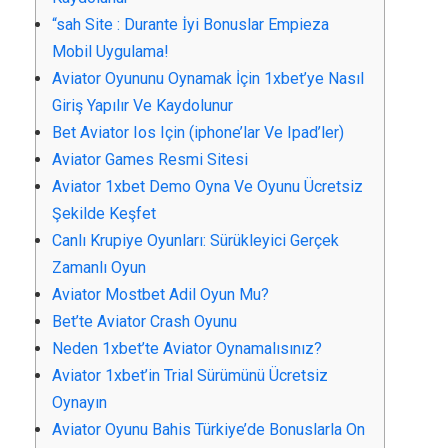
“sah Site ️: Durante İyi Bonuslar Empieza
Mobil Uygulama!
Aviator Oyununu Oynamak İçin 1xbet’ye Nasıl
Giriş Yapılır Ve Kaydolunur
Bet Aviator Ios Için (iphone’lar Ve Ipad’ler)
Aviator Games Resmi Sitesi
Aviator 1xbet Demo Oyna Ve Oyunu Ücretsiz
Şekilde Keşfet
Canlı Krupiye Oyunları: Sürükleyici Gerçek
Zamanlı Oyun
Aviator Mostbet Adil Oyun Mu?
Bet’te Aviator Crash Oyunu
Neden 1xbet’te Aviator Oynamalısınız?
Aviator 1xbet’in Trial Sürümünü Ücretsiz
Oynayın
Aviator Oyunu Bahis Türkiye’de Bonuslarla On