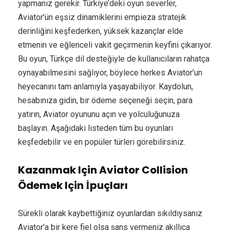
yapmanız gerekir. Türkiye’deki oyun severler,
Aviator’ün eşsiz dinamiklerini empieza stratejik
derinliğini keşfederken, yüksek kazançlar elde
etmenin ve eğlenceli vakit geçirmenin keyfini çıkarıyor.
Bu oyun, Türkçe dil desteğiyle de kullanıcıların rahatça
oynayabilmesini sağlıyor, böylece herkes Aviator’un
heyecanını tam anlamıyla yaşayabiliyor. Kaydolun,
hesabınıza gidin, bir ödeme seçeneği seçin, para
yatırın, Aviator oyununu açın ve yolculuğunuza
başlayın. Aşağıdaki listeden tüm bu oyunları
keşfedebilir ve en popüler türleri görebilirsiniz.
Kazanmak Için Aviator Collision
Ödemek Için İpuçları
Sürekli olarak kaybettiğiniz oyunlardan sıkıldıysanız
Aviator’a bir kere fiel olsa şans vermeniz akıllıca