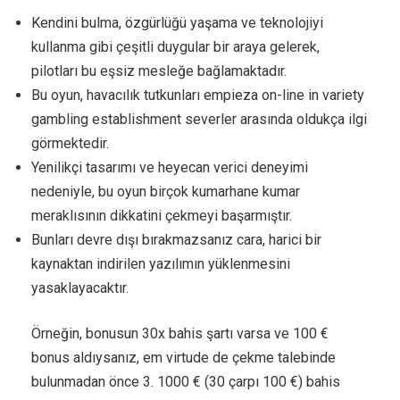
Kendini bulma, özgürlüğü yaşama ve teknolojiyi
kullanma gibi çeşitli duygular bir araya gelerek,
pilotları bu eşsiz mesleğe bağlamaktadır.
Bu oyun, havacılık tutkunları empieza on-line in variety
gambling establishment severler arasında oldukça ilgi
görmektedir.
Yenilikçi tasarımı ve heyecan verici deneyimi
nedeniyle, bu oyun birçok kumarhane kumar
meraklısının dikkatini çekmeyi başarmıştır.
Bunları devre dışı bırakmazsanız cara, harici bir
kaynaktan indirilen yazılımın yüklenmesini
yasaklayacaktır.
Örneğin, bonusun 30x bahis şartı varsa ve 100 €
bonus aldıysanız, em virtude de çekme talebinde
bulunmadan önce 3. 1000 € (30 çarpı 100 €) bahis