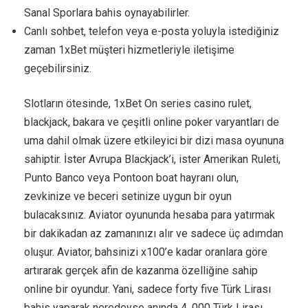
Sanal Sporlara bahis oynayabilirler.
Canlı sohbet, telefon veya e-posta yoluyla istediğiniz
zaman 1xBet müşteri hizmetleriyle iletişime
geçebilirsiniz.
Slotların ötesinde, 1xBet On series casino rulet,
blackjack, bakara ve çeşitli online poker varyantları de
uma dahil olmak üzere etkileyici bir dizi masa oyununa
sahiptir. İster Avrupa Blackjack’i, ister Amerikan Ruleti,
Punto Banco veya Pontoon boat hayranı olun,
zevkinize ve beceri setinize uygun bir oyun
bulacaksınız. Aviator oyununda hesaba para yatırmak
bir dakikadan az zamanınızı alır ve sadece üç adımdan
oluşur. Aviator, bahsinizi x100’e kadar oranlara göre
artırarak gerçek afin de kazanma özelliğine sahip
online bir oyundur. Yani, sadece forty five Türk Lirası
bahis yaparak neredeyse anında 4. 000 Türk Lirası