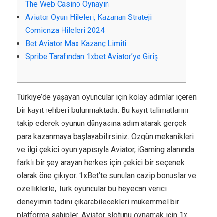
The Web Casino Oynayın
Aviator Oyun Hileleri, Kazanan Strateji
Comienza Hileleri 2024
Bet Aviator Max Kazanç Limiti
Spribe Tarafından 1xbet Aviator’ye Giriş
Türkiye’de yaşayan oyuncular için kolay adımlar içeren
bir kayıt rehberi bulunmaktadır. Bu kayıt talimatlarını
takip ederek oyunun dünyasına adım atarak gerçek
para kazanmaya başlayabilirsiniz. Özgün mekanikleri
ve ilgi çekici oyun yapısıyla Aviator, iGaming alanında
farklı bir şey arayan herkes için çekici bir seçenek
olarak öne çıkıyor. 1xBet’te sunulan cazip bonuslar ve
özelliklerle, Türk oyuncular bu heyecan verici
deneyimin tadını çıkarabilecekleri mükemmel bir
platforma sahipler. Aviator slotunu oynamak için 1x