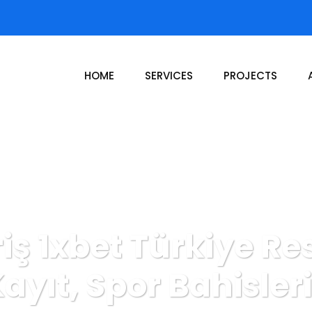
HOME
SERVICES
PROJECTS
riş 1xbet Türkiye Res
ayıt, Spor Bahisler