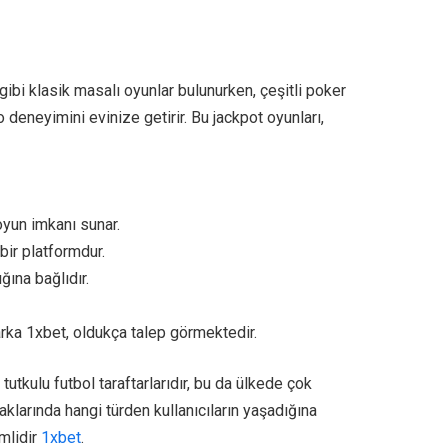
gibi klasik masalı oyunlar bulunurken, çeşitli poker
 deneyimini evinize getirir. Bu jackpot oyunları,
oyun imkanı sunar.
bir platformdur.
ğına bağlıdır.
arka 1xbet, oldukça talep görmektedir.
tutkulu futbol taraftarlarıdır, bu da ülkede çok
aklarında hangi türden kullanıcıların yaşadığına
emlidir
1xbet
.