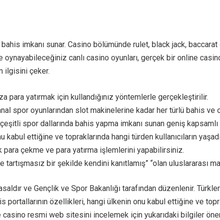
 bahis imkanı sunar. Casino bölümünde rulet, black jack, baccarat 
e oynayabileceğiniz canlı casino oyunları, gerçek bir online casino
ilgisini çeker.
 para yatırmak için kullandığınız yöntemlerle gerçekleştirilir.
anal spor oyunlarından slot makinelerine kadar her türlü bahis ve 
çeşitli spor dallarında bahis yapma imkanı sunan geniş kapsamlı 
nu kabul ettiğine ve topraklarında hangi türden kullanıcıların yaşadı
para çekme ve para yatırma işlemlerini yapabilirsiniz.
e tartışmasız bir şekilde kendini kanıtlamış” “olan uluslararası m
saldır ve Gençlik ve Spor Bakanlığı tarafından düzenlenir. Türkler 
 portallarının özellikleri, hangi ülkenin onu kabul ettiğine ve topr
ne casino resmi web sitesini incelemek için yukarıdaki bilgiler ön