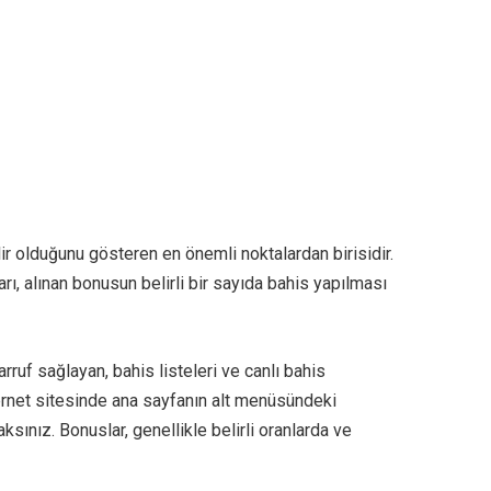
ilir olduğunu gösteren en önemli noktalardan birisidir.
arı, alınan bonusun belirli bir sayıda bahis yapılması
arruf sağlayan, bahis listeleri ve canlı bahis
ternet sitesinde ana sayfanın alt menüsündeki
ınız. Bonuslar, genellikle belirli oranlarda ve