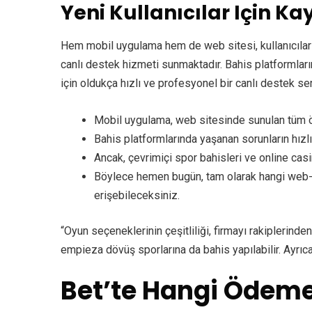
Yeni Kullanıcılar Için Ka
Hem mobil uygulama hem de web sitesi, kullanıcıların
canlı destek hizmeti sunmaktadır. Bahis platformları
için oldukça hızlı ve profesyonel bir canlı destek ser
Mobil uygulama, web sitesinde sunulan tüm öz
Bahis platformlarında yaşanan sorunların hızl
Ancak, çevrimiçi spor bahisleri ve online casi
Böylece hemen bugün, tam olarak hangi web-sit
erişebileceksiniz.
“Oyun seçeneklerinin çeşitliliği, firmayı rakiplerinden
empieza dövüş sporlarına da bahis yapılabilir. Ayrıc
Bet’te Hangi Ödem