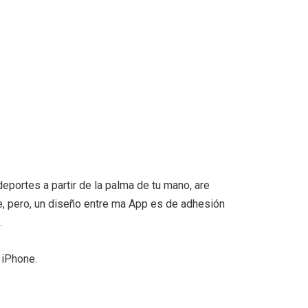
deportes a partir de la palma de tu mano, are
ne, pero, un diseño entre ma App es de adhesión
.
 iPhone.