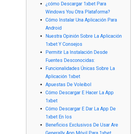
¿cómo Descargar 1xbet Para
Windows You Otra Plataforma?
Cómo Instalar Una Aplicación Para
Android
Nuestra Opinión Sobre La Aplicación
1xbet Y Consejos
Permitir La Instalación Desde
Fuentes Desconocidas:
Funcionalidades Únicas Sobre La
Aplicación 1xbet
Apuestas De Voleibol
Cómo Descargar E Hacer La App
1xbet
Cómo Descargar E Dar La App De
1xbet En Ios
Beneficios Exclusivos De Usar Are
Generally App Móvil Para 1xbet