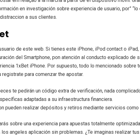
ostar em relação à la marcha a partir de el dispositivo móvil. Gr
ormación en investigación sobre experiencia de usuario, por” “lo
istraccion a sus clientes.
et
suario de este web. Si tienes este iPhone, iPod contact o iPad, 
guración del Smartphone, pon atención al conducto explicado de 
periencia 1xBet iPhone. Por supuesto, todo lo mencionado sobre to
 u registrate para comenzar the apostar.
ces te pedirán un código extra de verificación, nada complicado
ecíficas adaptadas a su infraestructura financiera.
son pueden realizar depósitos y retiros mediante servicios como
tarás sobre una experiencia para apuestas totalmente optimizada
 los angeles aplicación sin problemas. ¿Te imaginas realizar tu