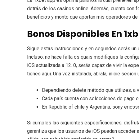
La 1xbet app es óptima para los la cual prefieren ap
detrás de los casinos online. Además, cuento con f
beneficios y monto que aportan mis operadores de d
Bonos Disponibles En 1xb
Sigue estas instrucciones y en segundos serás un u
Incluso, no hace falta os quais modifiques la confi
iOS actualizada a 12. 0, serás capaz de vivir la ex
tienes aquí. Una vez instalada, ábrala, inicie sesión
Dependiendo delete método que utilizes, a ve
Cada país cuenta con selecciones de pago esp
En Republic of chile y Argentina, sony erics
Si cumples las siguientes especificaciones, disfru
garantiza que los usuarios de iOS puedan acceder a