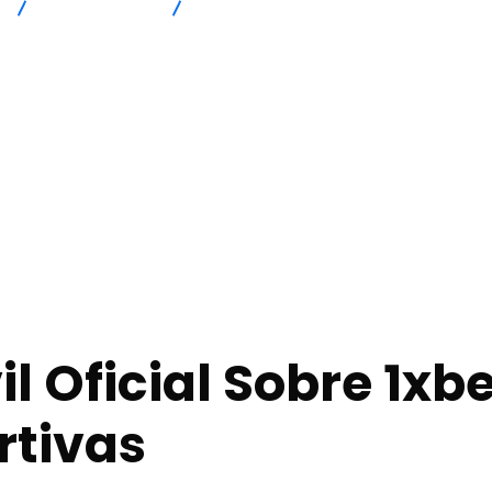
Uncategorized
Apuesta En Deportes Disadvantage La 1x
l Oficial Sobre 1xbe
rtivas