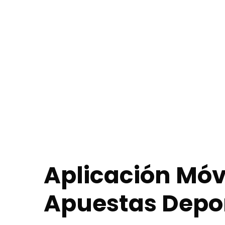
Advanced Intersection
Aplicación Móvi
Apuestas Depo