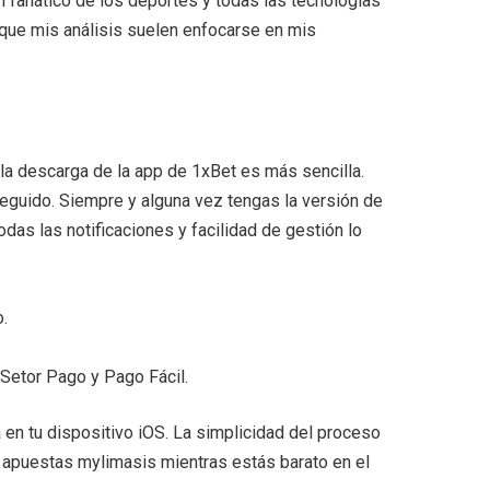
an fanático de los deportes y todas las tecnologías
 que mis análisis suelen enfocarse en mis
la descarga de la app de 1xBet es más sencilla.
seguido. Siempre y alguna vez tengas la versión de
das las notificaciones y facilidad de gestión lo
.
 Setor Pago y Pago Fácil.
 en tu dispositivo iOS. La simplicidad del proceso
s apuestas mylimasis mientras estás barato en el