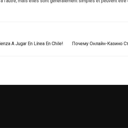
o à l’autre, mais elles sont généralement simples et peuvent êt
enza A Jugar En Línea En Chile!
Почему Онлайн-Казино Ст