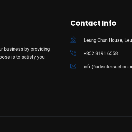
Contact Info
Leung Chun House, Leun
ur business by providing
+852 8191 6558
pose is to satisfy you
info@advintersection.o