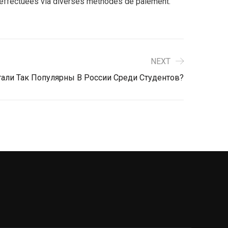
re effectuées via diverses méthodes de paiement.
NEXT
али Так Популярны В России Среди Студентов?