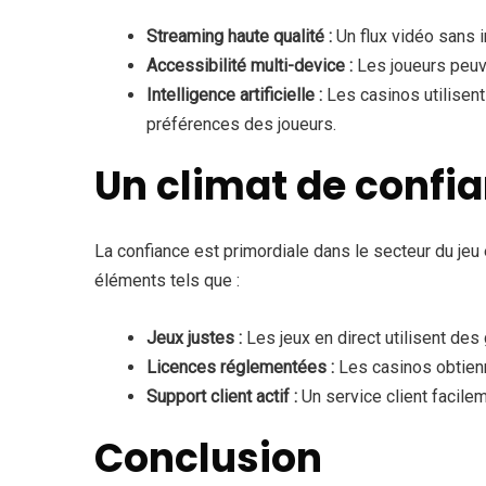
Streaming haute qualité :
Un flux vidéo sans i
Accessibilité multi-device :
Les joueurs peuve
Intelligence artificielle :
Les casinos utilisen
préférences des joueurs.
Un climat de confi
La confiance est primordiale dans le secteur du jeu 
éléments tels que :
Jeux justes :
Les jeux en direct utilisent des
Licences réglementées :
Les casinos obtienne
Support client actif :
Un service client facile
Conclusion