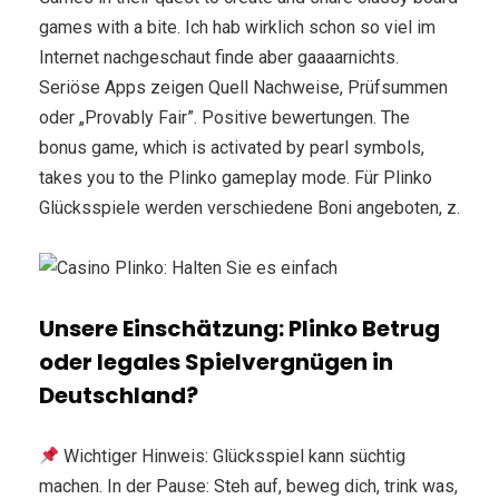
games with a bite. Ich hab wirklich schon so viel im
Internet nachgeschaut finde aber gaaaarnichts.
Seriöse Apps zeigen Quell Nachweise, Prüfsummen
oder „Provably Fair”. Positive bewertungen. The
bonus game, which is activated by pearl symbols,
takes you to the Plinko gameplay mode. Für Plinko
Glücksspiele werden verschiedene Boni angeboten, z.
Unsere Einschätzung: Plinko Betrug
oder legales Spielvergnügen in
Deutschland?
Wichtiger Hinweis: Glücksspiel kann süchtig
machen. In der Pause: Steh auf, beweg dich, trink was,