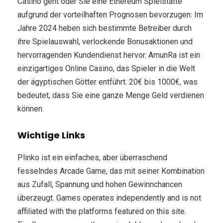
Casino geht oder Sie eine Ethereum Spielstätte
aufgrund der vorteilhaften Prognosen bevorzugen: Im
Jahre 2024 heben sich bestimmte Betreiber durch
ihre Spielauswahl, verlockende Bonusaktionen und
hervorragenden Kundendienst hervor. AmunRa ist ein
einzigartiges Online Casino, das Spieler in die Welt
der ägyptischen Götter entführt. 20€ bis 1000€, was
bedeutet, dass Sie eine ganze Menge Geld verdienen
können.
Wichtige Links
Plinko ist ein einfaches, aber überraschend
fesselndes Arcade Game, das mit seiner Kombination
aus Zufall, Spannung und hohen Gewinnchancen
überzeugt. Games operates independently and is not
affiliated with the platforms featured on this site.