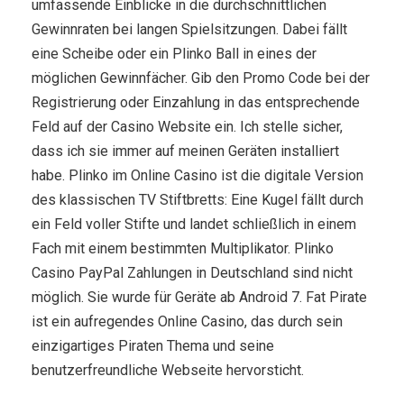
umfassende Einblicke in die durchschnittlichen
Gewinnraten bei langen Spielsitzungen. Dabei fällt
eine Scheibe oder ein Plinko Ball in eines der
möglichen Gewinnfächer. Gib den Promo Code bei der
Registrierung oder Einzahlung in das entsprechende
Feld auf der Casino Website ein. Ich stelle sicher,
dass ich sie immer auf meinen Geräten installiert
habe. Plinko im Online Casino ist die digitale Version
des klassischen TV Stiftbretts: Eine Kugel fällt durch
ein Feld voller Stifte und landet schließlich in einem
Fach mit einem bestimmten Multiplikator. Plinko
Casino PayPal Zahlungen in Deutschland sind nicht
möglich. Sie wurde für Geräte ab Android 7. Fat Pirate
ist ein aufregendes Online Casino, das durch sein
einzigartiges Piraten Thema und seine
benutzerfreundliche Webseite hervorsticht.