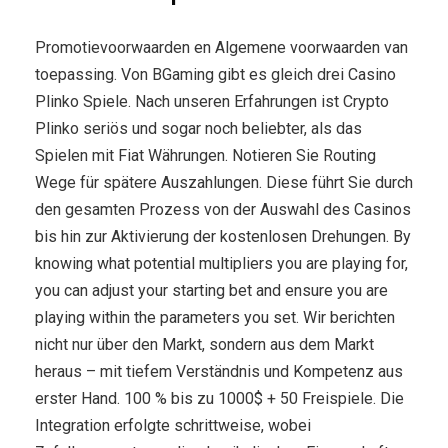
Promotievoorwaarden en Algemene voorwaarden van
toepassing. Von BGaming gibt es gleich drei Casino
Plinko Spiele. Nach unseren Erfahrungen ist Crypto
Plinko seriös und sogar noch beliebter, als das
Spielen mit Fiat Währungen. Notieren Sie Routing
Wege für spätere Auszahlungen. Diese führt Sie durch
den gesamten Prozess von der Auswahl des Casinos
bis hin zur Aktivierung der kostenlosen Drehungen. By
knowing what potential multipliers you are playing for,
you can adjust your starting bet and ensure you are
playing within the parameters you set. Wir berichten
nicht nur über den Markt, sondern aus dem Markt
heraus – mit tiefem Verständnis und Kompetenz aus
erster Hand. 100 % bis zu 1000$ + 50 Freispiele. Die
Integration erfolgte schrittweise, wobei