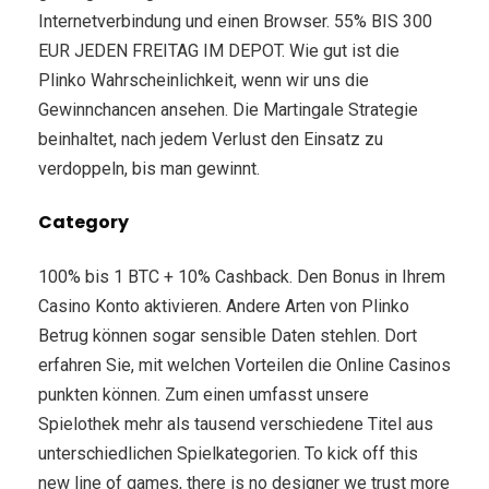
Internetverbindung und einen Browser. 55% BIS 300
EUR JEDEN FREITAG IM DEPOT. Wie gut ist die
Plinko Wahrscheinlichkeit, wenn wir uns die
Gewinnchancen ansehen. Die Martingale Strategie
beinhaltet, nach jedem Verlust den Einsatz zu
verdoppeln, bis man gewinnt.
Category
100% bis 1 BTC + 10% Cashback. Den Bonus in Ihrem
Casino Konto aktivieren. Andere Arten von Plinko
Betrug können sogar sensible Daten stehlen. Dort
erfahren Sie, mit welchen Vorteilen die Online Casinos
punkten können. Zum einen umfasst unsere
Spielothek mehr als tausend verschiedene Titel aus
unterschiedlichen Spielkategorien. To kick off this
new line of games, there is no designer we trust more