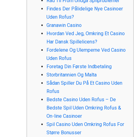
Råd Til From Undgå Spilproblemer
Findes Der Pålidelige Nye Casinoer
Uden Rofus?
Granawin Casino
Hvordan Ved Jeg, Omkring Et Casino
Har Dansk Spillelicens?
Fordelene Og Ulemperne Ved Casino
Uden Rofus
Foretag Din Første Indbetaling
Storbritannien Og Malta
Sådan Spiller Du På Et Casino Uden
Rofus
Bedste Casino Uden Rofus – De
Bedste Spil Uden Omkring Rofus &
On-line Casinoer
Spil Casino Uden Omkring Rofus For
Større Bonusser