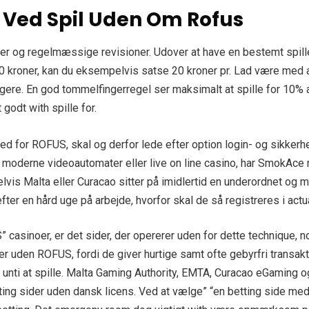
 Ved Spil Uden Om Rofus
ier og regelmæssige revisioner. Udover at have en bestemt spillep
 kroner, kan du eksempelvis satse 20 kroner pr. Lad være med at s
gere. En god tommelfingerregel ser maksimalt at spille for 10%
godt with spille for.
ed for ROFUS, skal og derfor lede efter option login- og sikkerhe
, moderne videoautomater eller live on line casino, har SmokAce
vis Malta eller Curacao sitter på imidlertid en underordnet og m
ter en hård uge på arbejde, hvorfor skal de så registreres i act
casinoer, er det sider, der opererer uden for dette technique, 
r uden ROFUS, fordi de giver hurtige samt ofte gebyrfri transakt
den unti at spille. Malta Gaming Authority, EMTA, Curacao eGamin
tting sider uden dansk licens. Ved at vælge” “en betting side med