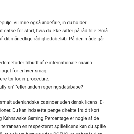
ulje, vil mire også anbefale, in du holder
atse for stort, hvis du ikke sitter på råd til e. Små
 af dit månedlige rådighedsbeløb. På den måde går
dsmetoder tilbudt af e internationale casino.
 noget for enhver smag.
ere tor login-procedure.
ually en” “eller anden regeringsdatabase?
normalt udenlandske casinoer uden dansk licens. E-
ioner. Du kan indsætte penge direkte fra dit kort
g og Kahnawake Gaming Percentage er nogle af de
iterranean en respekteret spillelicens kan du spille