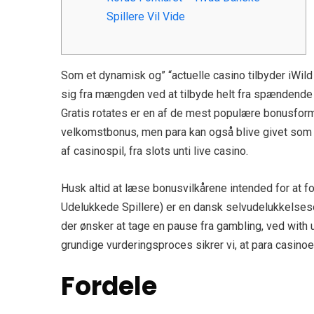
Spillere Vil Vide
Som et dynamisk og” “actuelle casino tilbyder iWild
sig fra mængden ved at tilbyde helt fra spændende t
Gratis rotates er en af de mest populære bonusfor
velkomstbonus, men para kan også blive givet som d
af casinospil, fra slots unti live casino.
Husk altid at læse bonusvilkårene intended for at f
Udelukkede Spillere) er en dansk selvudelukkelseso
der ønsker at tage en pause fra gambling, ved with 
grundige vurderingsproces sikrer vi, at para casino
Fordele