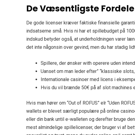
De Væsentligste Fordele
De gode licenser kræver faktiske finansielle garant
indsatserne små. Hvis ni har et spillebudget på 1000
indskud betyder også, at underholdningen varer læn
det inte någonsin over gevind, men du har stadig lidt 
Spillere, der ønsker with operere uden intend
Uanset om man leder efter” “klassiske slots
Internationale casinoer med licens i eksempel
Hvis du vil brænde 50€ på af slot machines ef
Hvis man hører om “Out of ROFUS” elr “Uden ROFUS” 
wallets er blevet særligt populære på online casinoe
eller din bank until e-walleten og derefter bruge 
mest almindelige spillelicenser, der bruger vi af be