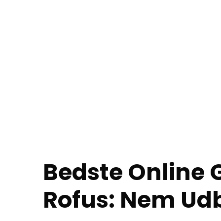
Advanced Inter
Bedste Online
Rofus: Nem Udbe