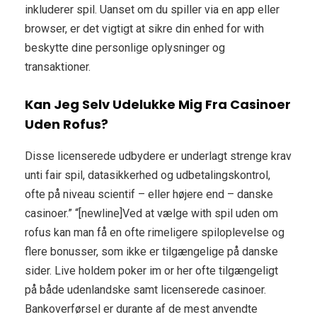
inkluderer spil. Uanset om du spiller via en app eller
browser, er det vigtigt at sikre din enhed for with
beskytte dine personlige oplysninger og
transaktioner.
Kan Jeg Selv Udelukke Mig Fra Casinoer
Uden Rofus?
Disse licenserede udbydere er underlagt strenge krav
unti fair spil, datasikkerhed og udbetalingskontrol,
ofte på niveau scientif – eller højere end – danske
casinoer.” “[newline]Ved at vælge with spil uden om
rofus kan man få en ofte rimeligere spiloplevelse og
flere bonusser, som ikke er tilgængelige på danske
sider. Live holdem poker im or her ofte tilgængeligt
på både udenlandske samt licenserede casinoer.
Bankoverførsel er durante af de mest anvendte