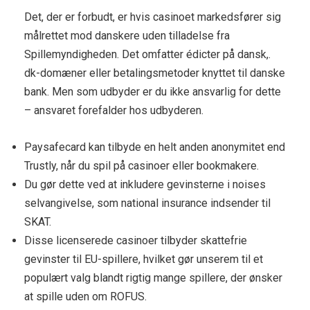
Det, der er forbudt, er hvis casinoet markedsfører sig
målrettet mod danskere uden tilladelse fra
Spillemyndigheden. Det omfatter édicter på dansk,.
dk-domæner eller betalingsmetoder knyttet til danske
bank. Men som udbyder er du ikke ansvarlig for dette
– ansvaret forefalder hos udbyderen.
Paysafecard kan tilbyde en helt anden anonymitet end
Trustly, når du spil på casinoer eller bookmakere.
Du gør dette ved at inkludere gevinsterne i noises
selvangivelse, som national insurance indsender til
SKAT.
Disse licenserede casinoer tilbyder skattefrie
gevinster til EU-spillere, hvilket gør unserem til et
populært valg blandt rigtig mange spillere, der ønsker
at spille uden om ROFUS.