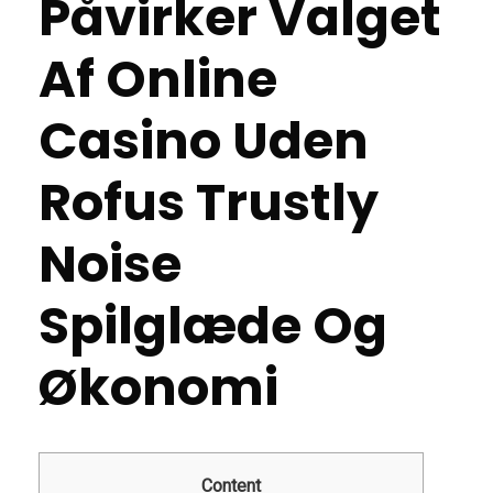
Påvirker Valget
Af Online
Casino Uden
Rofus Trustly
Noise
Spilglæde Og
Økonomi
Content