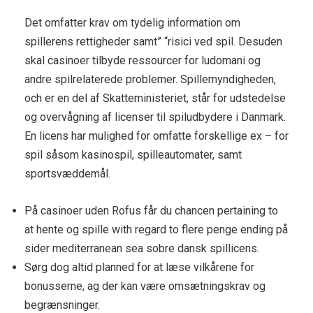
Det omfatter krav om tydelig information om
spillerens rettigheder samt” “risici ved spil. Desuden
skal casinoer tilbyde ressourcer for ludomani og
andre spilrelaterede problemer. Spillemyndigheden,
och er en del af Skatteministeriet, står for udstedelse
og overvågning af licenser til spiludbydere i Danmark.
En licens har mulighed for omfatte forskellige ex – for
spil såsom kasinospil, spilleautomater, samt
sportsvæddemål.
På casinoer uden Rofus får du chancen pertaining to
at hente og spille with regard to flere penge ending på
sider mediterranean sea sobre dansk spillicens.
Sørg dog altid planned for at læse vilkårene for
bonusserne, ag der kan være omsætningskrav og
begrænsninger.