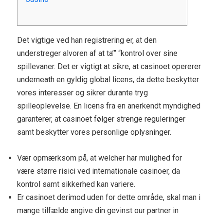
Det vigtige ved han registrering er, at den
understreger alvoren af at ta’” “kontrol over sine
spillevaner. Det er vigtigt at sikre, at casinoet opererer
underneath en gyldig global licens, da dette beskytter
vores interesser og sikrer durante tryg
spilleoplevelse. En licens fra en anerkendt myndighed
garanterer, at casinoet følger strenge reguleringer
samt beskytter vores personlige oplysninger.
Vær opmærksom på, at welcher har mulighed for
være større risici ved internationale casinoer, da
kontrol samt sikkerhed kan variere.
Er casinoet derimod uden for dette område, skal man i
mange tilfælde angive din gevinst our partner in