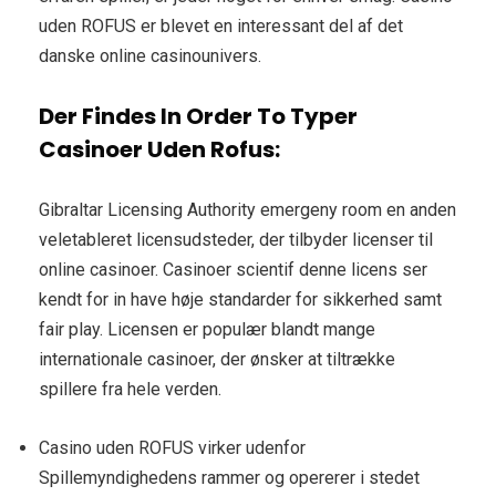
uden ROFUS er blevet en interessant del af det
danske online casinounivers.
Der Findes In Order To Typer
Casinoer Uden Rofus:
Gibraltar Licensing Authority emergeny room en anden
veletableret licensudsteder, der tilbyder licenser til
online casinoer. Casinoer scientif denne licens ser
kendt for in have høje standarder for sikkerhed samt
fair play. Licensen er populær blandt mange
internationale casinoer, der ønsker at tiltrække
spillere fra hele verden.
Casino uden ROFUS virker udenfor
Spillemyndighedens rammer og opererer i stedet