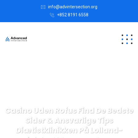
info@advintersection.org
+852 8191 6558
Casino Uden Rofus Find De Bedste
Sider & Ansvarlige Tips
Diætistklinikken På Lolland-