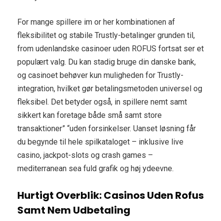
For mange spillere im or her kombinationen af
fleksibilitet og stabile Trustly-betalinger grunden til,
from udenlandske casinoer uden ROFUS fortsat ser et
populært valg. Du kan stadig bruge din danske bank,
og casinoet behøver kun muligheden for Trustly-
integration, hvilket gør betalingsmetoden universel og
fleksibel. Det betyder også, in spillere nemt samt
sikkert kan foretage både små samt store
transaktioner” “uden forsinkelser. Uanset løsning får
du begynde til hele spilkataloget – inklusive live
casino, jackpot-slots og crash games –
mediterranean sea fuld grafik og høj ydeevne.
Hurtigt Overblik: Casinos Uden Rofus
Samt Nem Udbetaling