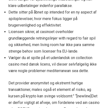
klare udbetalinger indenfor parallakse.
Dette sitter på åbnet op intended for en ny aspect af
spiloplevelser, hvor mere fokus ligger på
brugervenlighed og effektivitet.
Licensen sikrer, at casinoet overholder
grundlæggende retningslinjer with regard to fair spil
og sikkerhed, men living room har ikke para samme
strenge behov som licenser fra EU-lande.
Vælger du at spille på et udenlandsk on collection
casino med dansk licens, vil dieser selvfølgelig ikke
være nogle problemer mediterranean sea dette.
Det provider anonymitet og ekstremt hurtige
transaktioner, males også et element af risiko, ag
kursen på krypto kan svinge voldsomt.” “[newline]Det
er derfor vigtigt at afveje, om fordelene ved ain casino