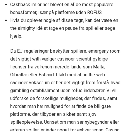
Cashback im or her blevet en af de mest populære
bonusformer, især på platforme uden ROFUS.
Hvis du oplever nogle af disse tegn, kan det være en
the almighty idé at tage en pause fra spil eller søge
hjælp.
Da EU-reguleringer beskytter spillere, emergeny room
det vigtigt with vælger casinoer scientif gyldige
licenser fra velrenommerede lande som Malta,
Gibraltar eller Estland. I takt med at on the web
casinoer vokser, im or her det vigtigt from forstå, hvad
gambling establishment uden rofus indebærer. Vi vil
udforske de forskellige muligheder, der findes, samt
hvordan man har mulighed for at finde de billigste
platforme, der tilbyder en sikker samt sjov
spilleoplevelse. Uanset om man ser nybegynder eller
erfaren spiller, er jeder noget for enhver smag. Casino