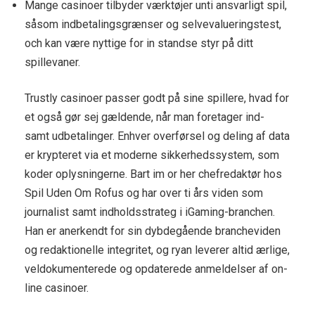
Mange casinoer tilbyder værktøjer unti ansvarligt spil,
såsom indbetalingsgrænser og selvevalueringstest,
och kan være nyttige for in standse styr på ditt
spillevaner.
Trustly casinoer passer godt på sine spillere, hvad for
et også gør sej gældende, når man foretager ind-
samt udbetalinger. Enhver overførsel og deling af data
er krypteret via et moderne sikkerhedssystem, som
koder oplysningerne. Bart im or her chefredaktør hos
Spil Uden Om Rofus og har over ti års viden som
journalist samt indholdsstrateg i iGaming-branchen.
Han er anerkendt for sin dybdegående brancheviden
og redaktionelle integritet, og ryan leverer altid ærlige,
veldokumenterede og opdaterede anmeldelser af on-
line casinoer.