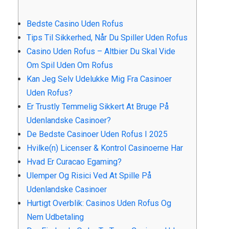
Bedste Casino Uden Rofus
Tips Til Sikkerhed, Når Du Spiller Uden Rofus
Casino Uden Rofus – Altbier Du Skal Vide
Om Spil Uden Om Rofus
Kan Jeg Selv Udelukke Mig Fra Casinoer
Uden Rofus?
Er Trustly Temmelig Sikkert At Bruge På
Udenlandske Casinoer?
De Bedste Casinoer Uden Rofus I 2025
Hvilke(n) Licenser & Kontrol Casinoerne Har
Hvad Er Curacao Egaming?
Ulemper Og Risici Ved At Spille På
Udenlandske Casinoer
Hurtigt Overblik: Casinos Uden Rofus Og
Nem Udbetaling