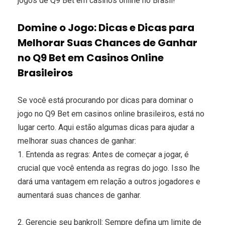
jogos de Q9 Bet em casinos online no Brasil!
Domine o Jogo: Dicas e Dicas para
Melhorar Suas Chances de Ganhar
no Q9 Bet em Casinos Online
Brasileiros
Se você está procurando por dicas para dominar o
jogo no Q9 Bet em casinos online brasileiros, está no
lugar certo. Aqui estão algumas dicas para ajudar a
melhorar suas chances de ganhar:
1. Entenda as regras: Antes de começar a jogar, é
crucial que você entenda as regras do jogo. Isso lhe
dará uma vantagem em relação a outros jogadores e
aumentará suas chances de ganhar.
2. Gerencie seu bankroll: Sempre defina um limite de