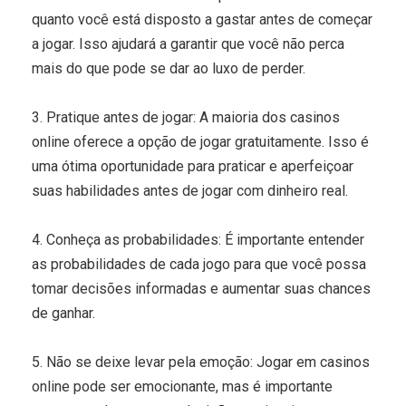
quanto você está disposto a gastar antes de começar
a jogar. Isso ajudará a garantir que você não perca
mais do que pode se dar ao luxo de perder.
3. Pratique antes de jogar: A maioria dos casinos
online oferece a opção de jogar gratuitamente. Isso é
uma ótima oportunidade para praticar e aperfeiçoar
suas habilidades antes de jogar com dinheiro real.
4. Conheça as probabilidades: É importante entender
as probabilidades de cada jogo para que você possa
tomar decisões informadas e aumentar suas chances
de ganhar.
5. Não se deixe levar pela emoção: Jogar em casinos
online pode ser emocionante, mas é importante