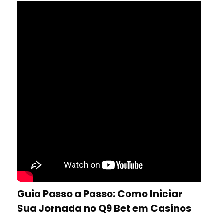
Guia Passo a Passo: Como Iniciar
Sua Jornada no Q9 Bet em Casinos