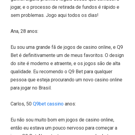
jogar, e o processo de retirada de fundos é rápido e
sem problemas. Jogo aqui todos os dias!
Ana, 28 anos:
Eu sou uma grande fã de jogos de casino online, e Q9
Bet é definitivamente um de meus favoritos. O design
do site é moderno e atraente, e os jogos são de alta
qualidade. Eu recomendo o Q9 Bet para qualquer
pessoa que esteja procurando um novo casino online
para jogar no Brasil.
Carlos, 50
Q9bet cassino
anos:
Eu não sou muito bom em jogos de casino online,
então eu estava um pouco nervoso para começar a