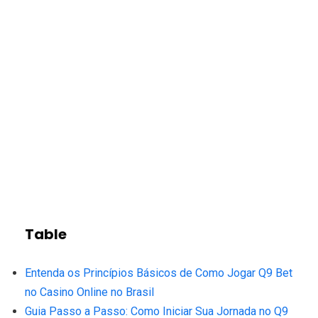
Table
Entenda os Princípios Básicos de Como Jogar Q9 Bet
no Casino Online no Brasil
Guia Passo a Passo: Como Iniciar Sua Jornada no Q9