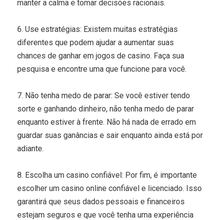
manter a calma e tomar decisões racionais.
6. Use estratégias: Existem muitas estratégias
diferentes que podem ajudar a aumentar suas
chances de ganhar em jogos de casino. Faça sua
pesquisa e encontre uma que funcione para você.
7. Não tenha medo de parar: Se você estiver tendo
sorte e ganhando dinheiro, não tenha medo de parar
enquanto estiver à frente. Não há nada de errado em
guardar suas ganâncias e sair enquanto ainda está por
adiante.
8. Escolha um casino confiável: Por fim, é importante
escolher um casino online confiável e licenciado. Isso
garantirá que seus dados pessoais e financeiros
estejam seguros e que você tenha uma experiência