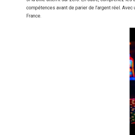
compétences avant de parier de l’argent réel. Avec
France.