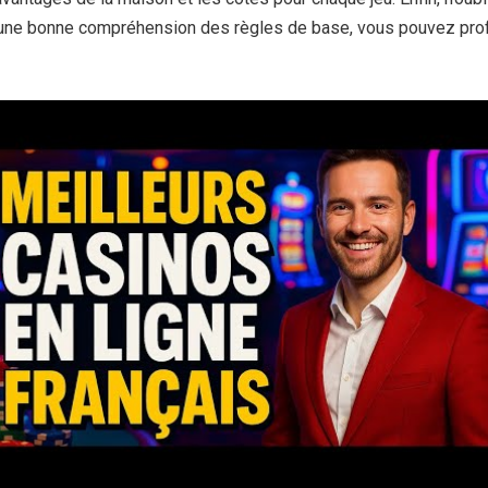
 une bonne compréhension des règles de base, vous pouvez profi