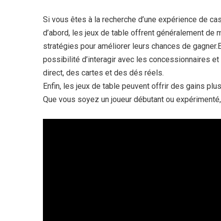
Si vous êtes à la recherche d’une expérience de cas
d’abord, les jeux de table offrent généralement de m
stratégies pour améliorer leurs chances de gagner.E
possibilité d’interagir avec les concessionnaires e
direct, des cartes et des dés réels.
Enfin, les jeux de table peuvent offrir des gains pl
Que vous soyez un joueur débutant ou expérimenté, l