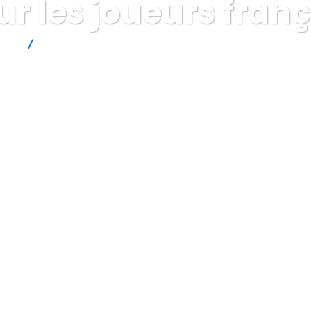
ur les joueurs franç
zed
Découvrez comment gagner unique au casino en ligne : Astuce