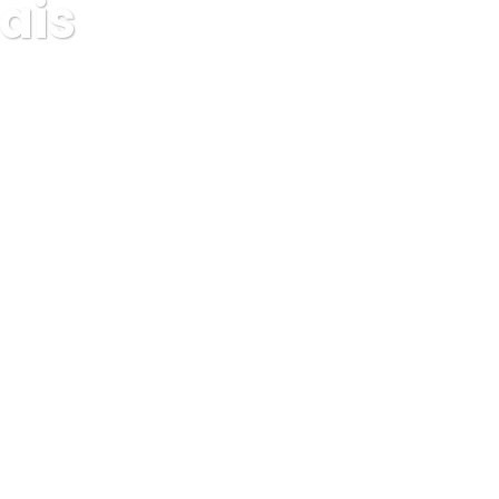
ais
s et stratégies pour les joueurs français