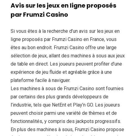
Avis sur les jeux en ligne proposés
par Frumzi Casino
Si vous êtes à la recherche d’un avis sur les jeux en
ligne proposés par Frumzi Casino en France, vous
êtes au bon endroit. Frumzi Casino offre une large
sélection de jeux, allant des machines à sous aux jeux
de table en direct. Les joueurs peuvent profiter d’une
expérience de jeu fluide et agréable grâce à une
plateforme facile à naviguer.
Les machines à sous de Frumzi Casino sont fournies
par certains des plus grands développeurs de
l’industrie, tels que NetEnt et Play’n GO. Les joueurs
peuvent choisir parmi une variété de thèmes et de
fonctionnalités, y compris des jackpots progressifs.
En plus des machines à sous, Frumzi Casino propose