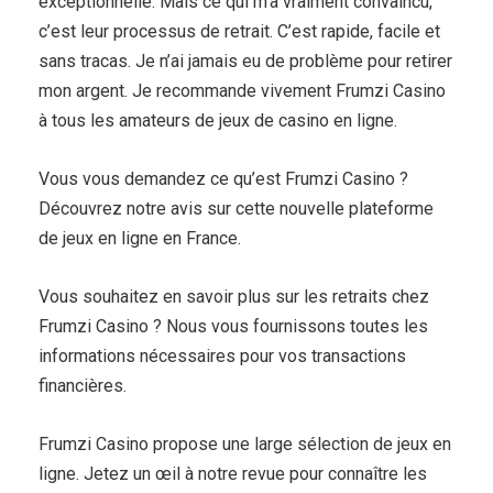
exceptionnelle. Mais ce qui m’a vraiment convaincu,
c’est leur processus de retrait. C’est rapide, facile et
sans tracas. Je n’ai jamais eu de problème pour retirer
mon argent. Je recommande vivement Frumzi Casino
à tous les amateurs de jeux de casino en ligne.
Vous vous demandez ce qu’est Frumzi Casino ?
Découvrez notre avis sur cette nouvelle plateforme
de jeux en ligne en France.
Vous souhaitez en savoir plus sur les retraits chez
Frumzi Casino ? Nous vous fournissons toutes les
informations nécessaires pour vos transactions
financières.
Frumzi Casino propose une large sélection de jeux en
ligne. Jetez un œil à notre revue pour connaître les