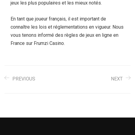
jeux les plus populaires et les mieux notés.
En tant que joueur français, il est important de
connaître les lois et réglementations en vigueur. Nous
vous tenons informé des règles de jeux en ligne en
France sur Frumzi Casino.
PREVIOUS
NEXT