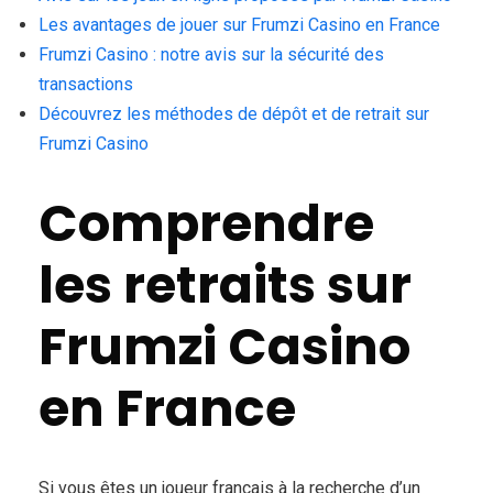
Les avantages de jouer sur Frumzi Casino en France
Frumzi Casino : notre avis sur la sécurité des
transactions
Découvrez les méthodes de dépôt et de retrait sur
Frumzi Casino
Comprendre
les retraits sur
Frumzi Casino
en France
Si vous êtes un joueur français à la recherche d’un