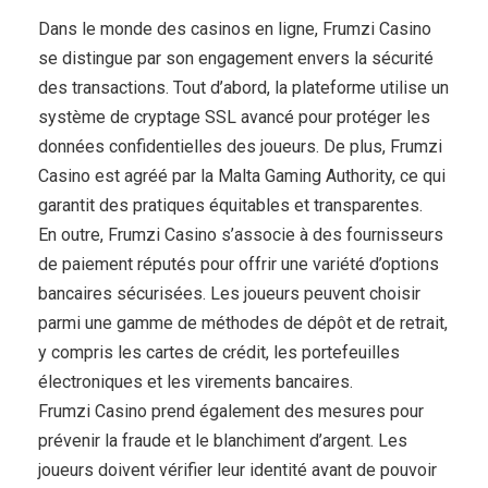
Dans le monde des casinos en ligne, Frumzi Casino
se distingue par son engagement envers la sécurité
des transactions. Tout d’abord, la plateforme utilise un
système de cryptage SSL avancé pour protéger les
données confidentielles des joueurs. De plus, Frumzi
Casino est agréé par la Malta Gaming Authority, ce qui
garantit des pratiques équitables et transparentes.
En outre, Frumzi Casino s’associe à des fournisseurs
de paiement réputés pour offrir une variété d’options
bancaires sécurisées. Les joueurs peuvent choisir
parmi une gamme de méthodes de dépôt et de retrait,
y compris les cartes de crédit, les portefeuilles
électroniques et les virements bancaires.
Frumzi Casino prend également des mesures pour
prévenir la fraude et le blanchiment d’argent. Les
joueurs doivent vérifier leur identité avant de pouvoir