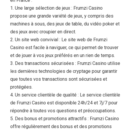
en France :
1. Une large sélection de jeux : Frumzi Casino
propose une grande variété de jeux, y compris des
machines à sous, des jeux de table, du vidéo poker et
des jeux avec croupier en direct.
2. Un site web convivial : Le site web de Frumzi
Casino est facile à naviguer, ce qui permet de trouver
et de jouer à vos jeux préférés en un rien de temps.
3. Des transactions sécurisées : Frumzi Casino utilise
les dernières technologies de cryptage pour garantir
que toutes vos transactions sont sécurisées et
protégées.
4. Un service clientèle de qualité : Le service clientèle
de Frumzi Casino est disponible 24h/24 et 7j/7 pour
répondre à toutes vos questions et préoccupations.
5. Des bonus et promotions attractifs : Frumzi Casino
offre régulièrement des bonus et des promotions