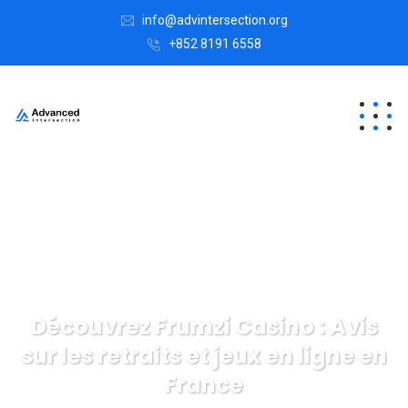
info@advintersection.org
+852 8191 6558
Découvrez Frumzi Casino : Avis
sur les retraits et jeux en ligne en
France