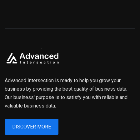
Advanced Intersection is ready to help you grow your
business by providing the best quality of business data.
Our business' purpose is to satisfy you with reliable and
valuable business data.
DISCOVER MORE