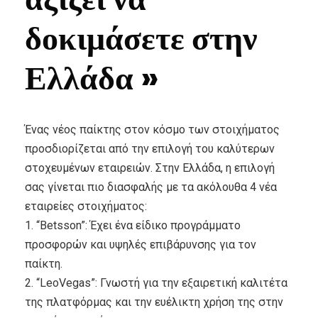
δοκιμάσετε στην
Ελλάδα »
Ένας νέος παίκτης στον κόσμο των στοιχήματος
προσδιορίζεται από την επιλογή του καλύτερων
στοχευμένων εταιρειών. Στην Ελλάδα, η επιλογή
σας γίνεται πιο διασφαλής με τα ακόλουθα 4 νέα
εταιρείες στοιχήματος:
1. “Betsson”: Έχει ένα είδικο προγράμματο
προσφορών και υψηλές επιβάρυνσης για τον
παίκτη.
2. “LeoVegas”: Γνωστή για την εξαιρετική καλιτέτα
της πλατφόρμας και την ευέλικτη χρήση της στην