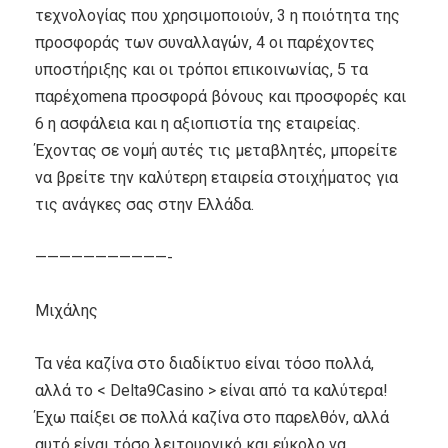
τεχνολογίας που χρησιμοποιούν, 3 η ποιότητα της
προσφοράς των συναλλαγών, 4 οι παρέχοντες
υποστήριξης και οι τρόποι επικοινωνίας, 5 τα
παρέχomena προσφορά βόνους και προσφορές και
6 η ασφάλεια και η αξιοπιστία της εταιρείας.
Έχοντας σε νομή αυτές τις μεταβλητές, μπορείτε
να βρείτε την καλύτερη εταιρεία στοιχήματος για
τις ανάγκες σας στην Ελλάδα.
———————————-
Μιχάλης
Τα νέα καζίνα στο διαδίκτυο είναι τόσο πολλά,
αλλά το < Delta9Casino > είναι από τα καλύτερα!
Έχω παίξει σε πολλά καζίνα στο παρελθόν, αλλά
αυτό είναι τόσο λειτουργικό και εύκολο να