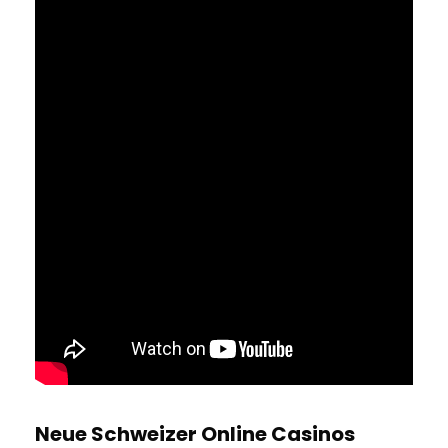
Neue Schweizer Online Casinos