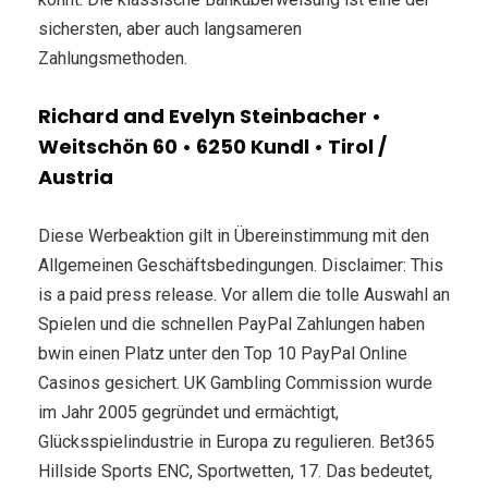
sichersten, aber auch langsameren
Zahlungsmethoden.
Richard and Evelyn Steinbacher •
Weitschön 60 • 6250 Kundl • Tirol /
Austria
Diese Werbeaktion gilt in Übereinstimmung mit den
Allgemeinen Geschäftsbedingungen. Disclaimer: This
is a paid press release. Vor allem die tolle Auswahl an
Spielen und die schnellen PayPal Zahlungen haben
bwin einen Platz unter den Top 10 PayPal Online
Casinos gesichert. UK Gambling Commission wurde
im Jahr 2005 gegründet und ermächtigt,
Glücksspielindustrie in Europa zu regulieren. Bet365
Hillside Sports ENC, Sportwetten, 17. Das bedeutet,