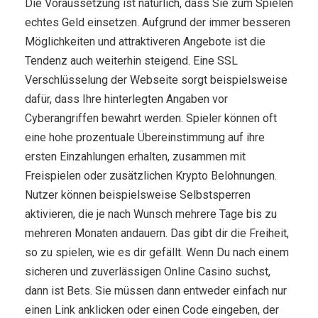
Die Voraussetzung ist natürlich, dass Sie zum Spielen
echtes Geld einsetzen. Aufgrund der immer besseren
Möglichkeiten und attraktiveren Angebote ist die
Tendenz auch weiterhin steigend. Eine SSL
Verschlüsselung der Webseite sorgt beispielsweise
dafür, dass Ihre hinterlegten Angaben vor
Cyberangriffen bewahrt werden. Spieler können oft
eine hohe prozentuale Übereinstimmung auf ihre
ersten Einzahlungen erhalten, zusammen mit
Freispielen oder zusätzlichen Krypto Belohnungen.
Nutzer können beispielsweise Selbstsperren
aktivieren, die je nach Wunsch mehrere Tage bis zu
mehreren Monaten andauern. Das gibt dir die Freiheit,
so zu spielen, wie es dir gefällt. Wenn Du nach einem
sicheren und zuverlässigen Online Casino suchst,
dann ist Bets. Sie müssen dann entweder einfach nur
einen Link anklicken oder einen Code eingeben, der