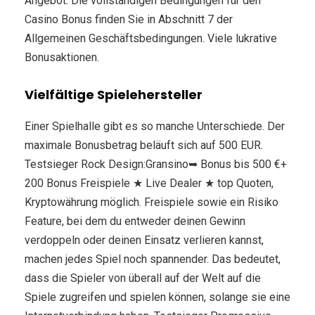
Angebot. Die vollständigen Bedingungen für den
Casino Bonus finden Sie in Abschnitt 7 der
Allgemeinen Geschäftsbedingungen. Viele lukrative
Bonusaktionen.
Vielfältige Spielehersteller
Einer Spielhalle gibt es so manche Unterschiede. Der
maximale Bonusbetrag beläuft sich auf 500 EUR.
Testsieger Rock Design:Gransino➥ Bonus bis 500 €+
200 Bonus Freispiele ★ Live Dealer ★ top Quoten,
Kryptowährung möglich. Freispiele sowie ein Risiko
Feature, bei dem du entweder deinen Gewinn
verdoppeln oder deinen Einsatz verlieren kannst,
machen jedes Spiel noch spannender. Das bedeutet,
dass die Spieler von überall auf der Welt auf die
Spiele zugreifen und spielen können, solange sie eine