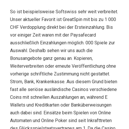
So ist beispielsweise Softswiss sehr weit verbreitet.
Unser aktueller Favorit ist GreatSpin mit bis zu 1 000
CHF Verdopplung direkt bei der Ersteinzahlung. Bis
vor einiger Zeit waren mit der Paysafecard
ausschließlich Einzahlungen möglich. 000 Spiele zur
Auswahl. Deshalb sehen wir uns auch die
Bonusangebote ganz genau an. Kopieren,
Weiterverbreiten oder erneute Veröffentlichung ohne
vorherige schriftliche Zustimmung nicht gestattet.
Strom, Bank, Krankenkasse. Aus diesem Grund bieten
fast alle seriöse ausländische Casinos verschiedene
Coins mit schnellen Auszahlungen an, während E
Wallets und Kreditkarten oder Banküberweisungen
auch dabei sind. Einsätze beim Spielen von Online
Automaten und Online Poker sind seit Inkrafttreten
des Glücksspielstaatsvertrages am 1. Da die Casino