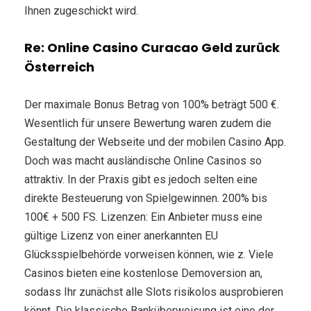
Ihnen zugeschickt wird.
Re: Online Casino Curacao Geld zurück
Österreich
Der maximale Bonus Betrag von 100% beträgt 500 €.
Wesentlich für unsere Bewertung waren zudem die
Gestaltung der Webseite und der mobilen Casino App.
Doch was macht ausländische Online Casinos so
attraktiv. In der Praxis gibt es jedoch selten eine
direkte Besteuerung von Spielgewinnen. 200% bis
100€ + 500 FS. Lizenzen: Ein Anbieter muss eine
gültige Lizenz von einer anerkannten EU
Glücksspielbehörde vorweisen können, wie z. Viele
Casinos bieten eine kostenlose Demoversion an,
sodass Ihr zunächst alle Slots risikolos ausprobieren
könnt. Die klassische Banküberweisung ist eine der