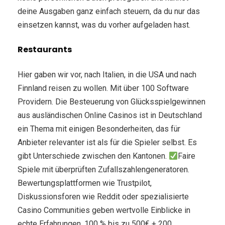
deine Ausgaben ganz einfach steuern, da du nur das
einsetzen kannst, was du vorher aufgeladen hast.
Restaurants
Hier gaben wir vor, nach Italien, in die USA und nach
Finnland reisen zu wollen. Mit über 100 Software
Providern. Die Besteuerung von Glücksspielgewinnen
aus ausländischen Online Casinos ist in Deutschland
ein Thema mit einigen Besonderheiten, das für
Anbieter relevanter ist als für die Spieler selbst. Es
gibt Unterschiede zwischen den Kantonen.
Faire
Spiele mit überprüften Zufallszahlengeneratoren.
Bewertungsplattformen wie Trustpilot,
Diskussionsforen wie Reddit oder spezialisierte
Casino Communities geben wertvolle Einblicke in
echte Erfahrungen. 100 % bis zu 500€ + 200