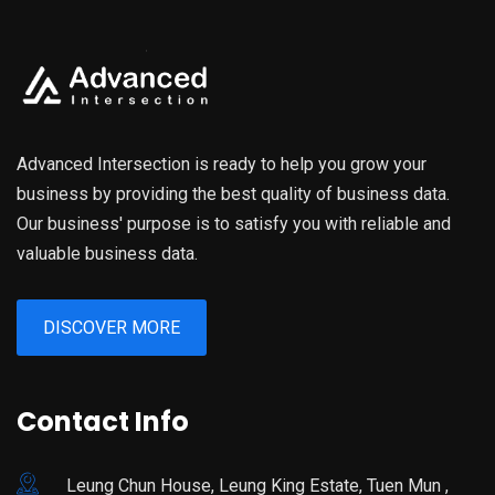
Advanced Intersection is ready to help you grow your
business by providing the best quality of business data.
Our business' purpose is to satisfy you with reliable and
valuable business data.
DISCOVER MORE
Contact Info
Leung Chun House, Leung King Estate, Tuen Mun ,