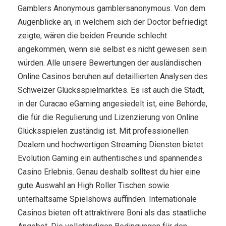
Gamblers Anonymous gamblersanonymous. Von dem
Augenblicke an, in welchem sich der Doctor befriedigt
zeigte, wären die beiden Freunde schlecht
angekommen, wenn sie selbst es nicht gewesen sein
würden. Alle unsere Bewertungen der ausländischen
Online Casinos beruhen auf detaillierten Analysen des
Schweizer Glücksspielmarktes. Es ist auch die Stadt,
in der Curacao eGaming angesiedelt ist, eine Behörde,
die für die Regulierung und Lizenzierung von Online
Glücksspielen zuständig ist. Mit professionellen
Dealern und hochwertigen Streaming Diensten bietet
Evolution Gaming ein authentisches und spannendes
Casino Erlebnis. Genau deshalb solltest du hier eine
gute Auswahl an High Roller Tischen sowie
unterhaltsame Spielshows auffinden. Internationale
Casinos bieten oft attraktivere Boni als das staatliche