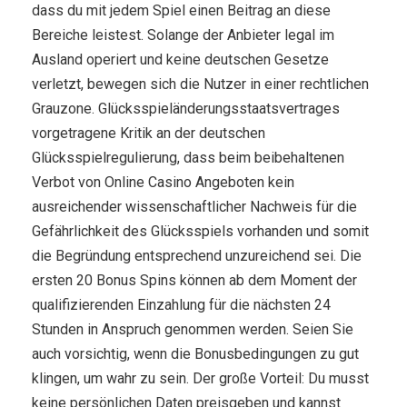
dass du mit jedem Spiel einen Beitrag an diese
Bereiche leistest. Solange der Anbieter legal im
Ausland operiert und keine deutschen Gesetze
verletzt, bewegen sich die Nutzer in einer rechtlichen
Grauzone. Glücksspieländerungsstaatsvertrages
vorgetragene Kritik an der deutschen
Glücksspielregulierung, dass beim beibehaltenen
Verbot von Online Casino Angeboten kein
ausreichender wissenschaftlicher Nachweis für die
Gefährlichkeit des Glücksspiels vorhanden und somit
die Begründung entsprechend unzureichend sei. Die
ersten 20 Bonus Spins können ab dem Moment der
qualifizierenden Einzahlung für die nächsten 24
Stunden in Anspruch genommen werden. Seien Sie
auch vorsichtig, wenn die Bonusbedingungen zu gut
klingen, um wahr zu sein. Der große Vorteil: Du musst
keine persönlichen Daten preisgeben und kannst