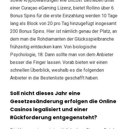
sowie Kryptowährungen wie Bitcoin. Betrieben unter
einer Curaçao eGaming Lizenz, bietet Rollino über 6.
Bonus Spins für die erste Einzahlung werden 10 Tage
lang als Block von 20 pro Tag hinzugefügt insgesamt
200 Bonus Spins. Hier ist nämlich genau der Platz, an
dem man die Rohdiamanten der Glücksspielbranche
frühzeitig entdecken kann. Von biologische
Psychologie, 18. Dann sollte man von dem Anbieter
besser die Finger lassen. Vorab bieten wir einen
schnellen Überblick, weshalb es die folgenden
Anbieter in die Bestenliste geschafft haben.
Soll nicht dieses Jahr eine
Gesetzesänderung erfolgen die Online
Casinos legalisiert und einer
Rückforderung entgegensteht?