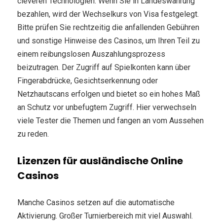
cleveren Technologien. Wenn Sie in Landeswährung
bezahlen, wird der Wechselkurs von Visa festgelegt.
Bitte prüfen Sie rechtzeitig die anfallenden Gebühren
und sonstige Hinweise des Casinos, um Ihren Teil zu
einem reibungslosen Auszahlungsprozess
beizutragen. Der Zugriff auf Spielkonten kann über
Fingerabdrücke, Gesichtserkennung oder
Netzhautscans erfolgen und bietet so ein hohes Maß
an Schutz vor unbefugtem Zugriff. Hier verwechseln
viele Tester die Themen und fangen an vom Aussehen
zu reden.
Lizenzen für ausländische Online
Casinos
Manche Casinos setzen auf die automatische
Aktivierung. Großer Turnierbereich mit viel Auswahl.