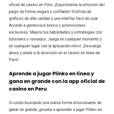
oficial de casino en Perú. ¡Experimenta la emoción del
juego de forma segura y confiable! Disfruta de
gráficos de alta calidad y una interfaz fácil de usar.
Accede a generosos bonos y promociones
exclusivas. Mejora tus habilidades y estrategias con
tutoriales y consejos. Juega en cualquier momento y
en cualquier lugar con la aplicación móvil. ¡Descarga
ahora y únete a la diversión en el casino en línea de
Perú!
Aprende a jugar Plinko en línea y
gana en grande con la app oficial de
casino en Peru
Si estás buscando una nueva forma emocionante de
ganar en grande, ¡prueba a aprender a jugar Plinko en