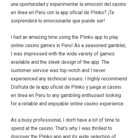
una oportunidad y experimentar la emoción del casino
en línea en Perú con la app oficial de Plinko? ¡Te
sorprenderá lo emocionante que puede ser!
I had an amazing time using the Plinko app to play
online casino games in Peru! As a seasoned gambler,
I was impressed with the wide variety of games
available and the sleek design of the app. The
customer service was top-notch and I never
experienced any technical issues. I highly recommend
Disfruta de la app oficial de Plinko y juega al casino
en línea en Peru to any gambling enthusiast looking
for a reliable and enjoyable online casino experience.
As a busy professional, I don’t have a lot of time to
spend at the casino. That’s why I was thrilled to
discover the Plinko app and its wide selection of