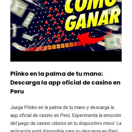
Plinko en la palma de tu mano:
Descarga la app oficial de casino en
Peru
Juega Plinko en la palma de tu mano y descarga la
app oficial de casino en Perú. Experimenta la emoción
del juego de casino clásico en tu dispositivo móvil. La
aplicación está disponible para su descarga en Perú,