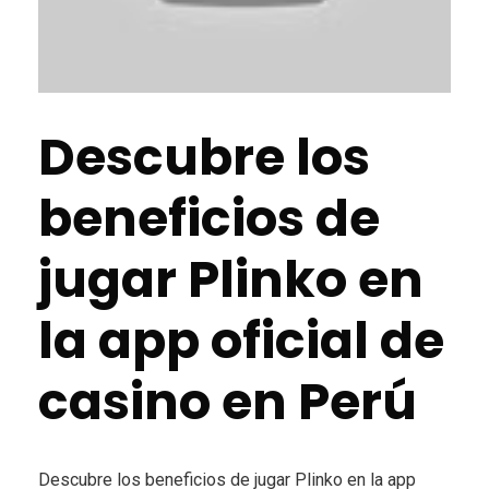
Descubre los
beneficios de
jugar Plinko en
la app oficial de
casino en Perú
Descubre los beneficios de jugar Plinko en la app