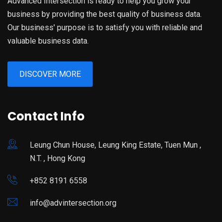
Advanced Intersection is ready to help you grow your
business by providing the best quality of business data.
Our business' purpose is to satisfy you with reliable and
valuable business data.
DISCOVER MORE
Contact Info
Leung Chun House, Leung King Estate, Tuen Mun ,
N.T. , Hong Kong
+852 8191 6558
info@advintersection.org