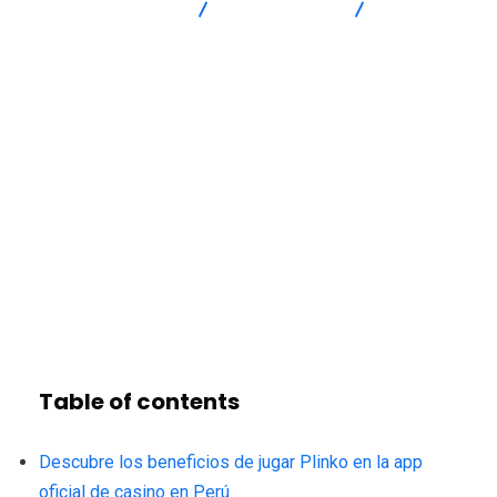
Advanced Intersection
Uncategorized
Disfruta de la
app oficial de Plinko y juega al casino en línea en Peru
Table of contents
Descubre los beneficios de jugar Plinko en la app
oficial de casino en Perú