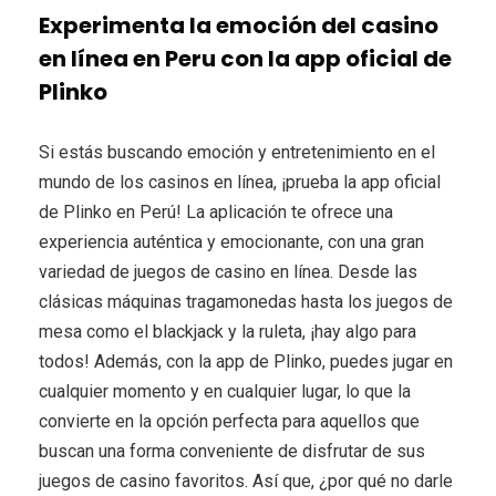
Experimenta la emoción del casino
en línea en Peru con la app oficial de
Plinko
Si estás buscando emoción y entretenimiento en el
mundo de los casinos en línea, ¡prueba la app oficial
de Plinko en Perú! La aplicación te ofrece una
experiencia auténtica y emocionante, con una gran
variedad de juegos de casino en línea. Desde las
clásicas máquinas tragamonedas hasta los juegos de
mesa como el blackjack y la ruleta, ¡hay algo para
todos! Además, con la app de Plinko, puedes jugar en
cualquier momento y en cualquier lugar, lo que la
convierte en la opción perfecta para aquellos que
buscan una forma conveniente de disfrutar de sus
juegos de casino favoritos. Así que, ¿por qué no darle