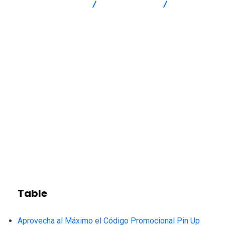
Advanced Intersection
Uncategorized
Disfruta del
Código Promocional Pin Up Casino Sin Depósito en Guatemala y
Juega en Línea
Table
Aprovecha al Máximo el Código Promocional Pin Up