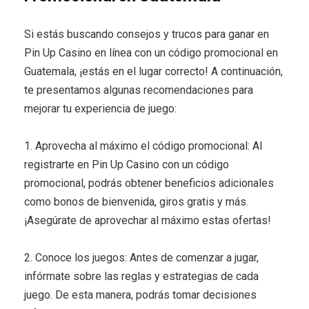
Si estás buscando consejos y trucos para ganar en
Pin Up Casino en línea con un código promocional en
Guatemala, ¡estás en el lugar correcto! A continuación,
te presentamos algunas recomendaciones para
mejorar tu experiencia de juego:
1. Aprovecha al máximo el código promocional: Al
registrarte en Pin Up Casino con un código
promocional, podrás obtener beneficios adicionales
como bonos de bienvenida, giros gratis y más.
¡Asegúrate de aprovechar al máximo estas ofertas!
2. Conoce los juegos: Antes de comenzar a jugar,
infórmate sobre las reglas y estrategias de cada
juego. De esta manera, podrás tomar decisiones