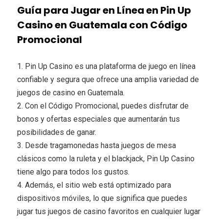
Guía para Jugar en Línea en Pin Up
Casino en Guatemala con Código
Promocional
1. Pin Up Casino es una plataforma de juego en línea
confiable y segura que ofrece una amplia variedad de
juegos de casino en Guatemala.
2. Con el Código Promocional, puedes disfrutar de
bonos y ofertas especiales que aumentarán tus
posibilidades de ganar.
3. Desde tragamonedas hasta juegos de mesa
clásicos como la ruleta y el blackjack, Pin Up Casino
tiene algo para todos los gustos.
4. Además, el sitio web está optimizado para
dispositivos móviles, lo que significa que puedes
jugar tus juegos de casino favoritos en cualquier lugar