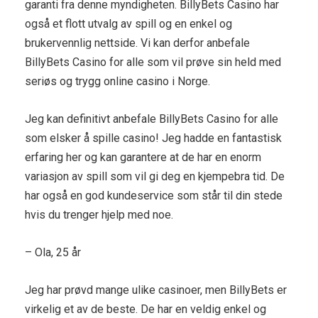
garanti fra denne myndigheten. BillyBets Casino har
også et flott utvalg av spill og en enkel og
brukervennlig nettside. Vi kan derfor anbefale
BillyBets Casino for alle som vil prøve sin held med
seriøs og trygg online casino i Norge.
Jeg kan definitivt anbefale BillyBets Casino for alle
som elsker å spille casino! Jeg hadde en fantastisk
erfaring her og kan garantere at de har en enorm
variasjon av spill som vil gi deg en kjempebra tid. De
har også en god kundeservice som står til din stede
hvis du trenger hjelp med noe.
– Ola, 25 år
Jeg har prøvd mange ulike casinoer, men BillyBets er
virkelig et av de beste. De har en veldig enkel og