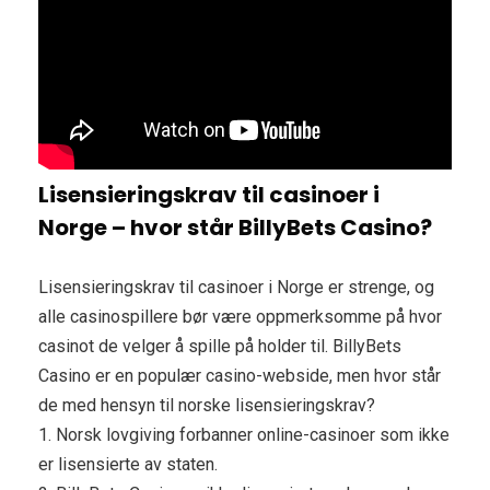
Lisensieringskrav til casinoer i
Norge – hvor står BillyBets Casino?
Lisensieringskrav til casinoer i Norge er strenge, og
alle casinospillere bør være oppmerksomme på hvor
casinot de velger å spille på holder til. BillyBets
Casino er en populær casino-webside, men hvor står
de med hensyn til norske lisensieringskrav?
1. Norsk lovgiving forbanner online-casinoer som ikke
er lisensierte av staten.