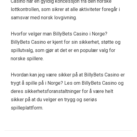
Casino har en gyldig koncessjon fra den norske
lottkontrollen, som sikrer at alle aktiviteter foregår i
samsvar med norsk lovgivning.
Hvorfor velger man BillyBets Casino i Norge?
BillyBets Casino er kjent for sin sikkerhet, støtte og
spillutvalg, som gjør at det er en populær valg for
norske spillere.
Hvordan kan jeg være sikker på at BillyBets Casino er
trygt å spille på i Norge? Les om BillyBets Casino og
deres sikkerhetsforanstaltninger for å være helt
sikker på at du velger en trygg og seriøs
spilleplattform.