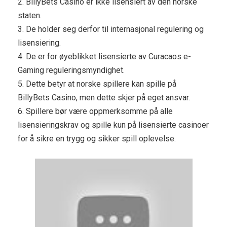
2. BillyBets Casino er ikke lisensiert av den norske
staten.
3. De holder seg derfor til internasjonal regulering og
lisensiering.
4. De er for øyeblikket lisensierte av Curacaos e-
Gaming reguleringsmyndighet.
5. Dette betyr at norske spillere kan spille på
BillyBets Casino, men dette skjer på eget ansvar.
6. Spillere bør være oppmerksomme på alle
lisensieringskrav og spille kun på lisensierte casinoer
for å sikre en trygg og sikker spill oplevelse.