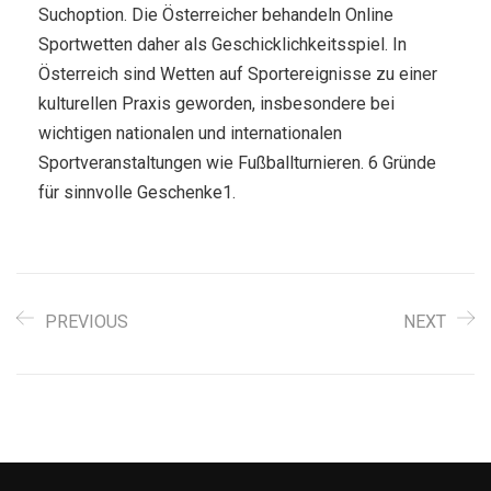
PREVIOUS
NEXT