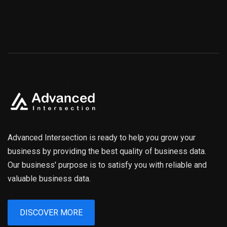
Advanced Intersection is ready to help you grow your
business by providing the best quality of business data.
Our business' purpose is to satisfy you with reliable and
valuable business data.
DISCOVER MORE
Contact Info
Leung Chun House, Leung King Estate, Tuen Mun ,
N.T. , Hong Kong
+852 8191 6558
info@advintersection.org