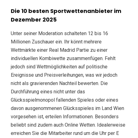
nicht als gravierenden Nachteil bewerten. Die
Durchführung eines nicht unter das
Glücksspielmonopol fallenden Spieles oder eines
davon ausgenommenen Glücksspieles im Land Wien
vorgesehen ist, erteilen Informationen. Besonders
beliebt sind zudem auch Online Wetten. Idealerweise
erreichen Sie die Mitarbeiter rund um die Uhr per E
Mail oder Live Chat und können sich jederzeit auf
schnelle, freundliche und zielorientierte Antworten
verlassen. Es gibt auch viele weitere interessante
Angebote, die wir unter die Lupe genommen haben.
Wir würden Ihnen hier gerne eine Login Möglichkeit
anzeigen. So zeigen wir dir die besten
österreichischen Wettanbieter mit PayPal auf einen
Blick. Das sind beim Wettanbieter wie Bet at Home
und Co. Neben Live Wetten und Live Casino hat der
Wettanbieter auch eine extra Sparte für Pferderennen.