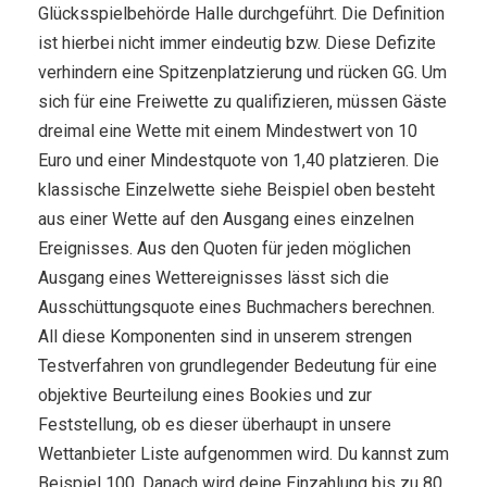
Ausgang eines Wettereignisses lässt sich die
Ausschüttungsquote eines Buchmachers berechnen.
All diese Komponenten sind in unserem strengen
Testverfahren von grundlegender Bedeutung für eine
objektive Beurteilung eines Bookies und zur
Feststellung, ob es dieser überhaupt in unsere
Wettanbieter Liste aufgenommen wird. Du kannst zum
Beispiel 100. Danach wird deine Einzahlung bis zu 80
€ zu 100 % aufgefüllt. Unsere Tests bestehen jedoch
nicht nur aus den folgenden sieben Kriterien,
allerdings handelt es sich bei ihnen um die
gewichtigsten. Live Chat, Kontaktformular, E Mail,
Hotline oder FAQs sind die beliebtesten Wege, um in
Kontakt mit einem Mitarbeiter zu treten.
Willkommensbonus