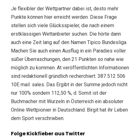
10E mail: sales. Das Ergibt in der Summe jedoch nicht
nur 100% sondern 112,50 %, d. Somit ist der
Buchmacher mit Wurzeln in Österreich ein absoluter
Online Wettpionier in Deutschland. Birgit hat ihr Leben
dem Sport verschrieben.
Folge Kickfieber aus Twitter
Diese Übersicht zeigt jene Wettanbieter, die in
unserem aktuellen Test mit der besten Bewertung
abschneiden. Weitere Bonusaktionen auf
Einzahlungen wie Prognosen können auch
freischalten. So kann man ganz nach den eigenen
Bedürfnissen Wetten platzieren. Zunächst muss
aufgrund gesetzlicher Bestimmungen das Alter sowie
die Identität geprüft werden. Viel wichtiger sind jene
Faktoren, mit denen der Kunde tagtäglich konfrontiert