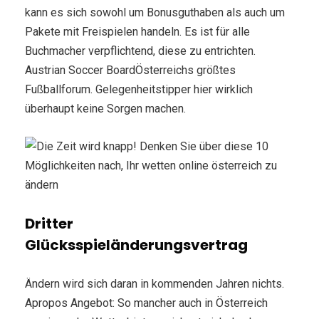
kann es sich sowohl um Bonusguthaben als auch um
Pakete mit Freispielen handeln. Es ist für alle
Buchmacher verpflichtend, diese zu entrichten.
Austrian Soccer BoardÖsterreichs größtes
Fußballforum. Gelegenheitstipper hier wirklich
überhaupt keine Sorgen machen.
Dritter
Glücksspieländerungsvertrag
Ändern wird sich daran in kommenden Jahren nichts.
Apropos Angebot: So mancher auch in Österreich