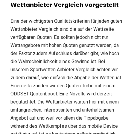
zudem darauf, wie einfach die Abgabe der Wetten ist.
Einerseits zünden wir den Quoten Turbo mit einem
ODDSET Quotenboost. Eine Novelle wird derzeit
begutachtet. Die Wettanbieter warten hier mit einem
umfangreichen, interessanten und unterhaltsamen
Angebot auf und weil vor allem die Tippabgabe
während des Wettkampfes über das mobile Device
getätigt wird, ist es heutzutage selbstverständlich,
dass Buchmacher über eine moderne Mobile
Wettseite bzw. Diese liberale Gesetzeslage hat zu
einem vielfältigen Angebot und einem intensiven
Wettbewerb unter den Anbietern geführt. Einige
Angebote in Form eines Einzahlungsbonus stechen
am Markt hervor und verdienten sich in unserem Test
Bestnoten, hier könnt Ihr bedenkenlos zuschlagen.
Falls das Ergebnis für dich nicht positiv ausfällt,
erhältst du den Einsatz einfach wieder