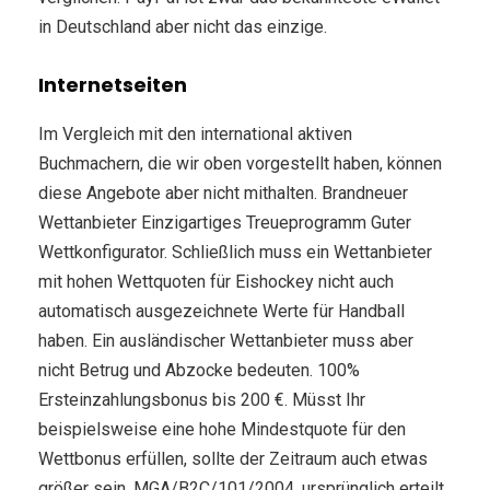
mit hohen Wettquoten für Eishockey nicht auch
automatisch ausgezeichnete Werte für Handball
haben. Ein ausländischer Wettanbieter muss aber
nicht Betrug und Abzocke bedeuten. 100%
Ersteinzahlungsbonus bis 200 €. Müsst Ihr
beispielsweise eine hohe Mindestquote für den
Wettbonus erfüllen, sollte der Zeitraum auch etwas
größer sein. MGA/B2C/101/2004, ursprünglich erteilt
am 1. Du lässt jetzt in deine Auswahl persönliche
Vorgaben einfließen. PayPal ist für Sportwetten einer
der interessantesten Zahlungsmethoden.
Unterschiede gibt es auch beim Kundensupport:
Während Marktführer Bet365 rund um die Uhr einen
deutschsprachigen Live Chat anbietet, sind die
Mitbewerber nur zu bestimmten Zeiten per Telefon
oder E Mail erreichbar. Finde den besten Wettanbieter
für verschiedenen Kategorien: vom Wettangebot über