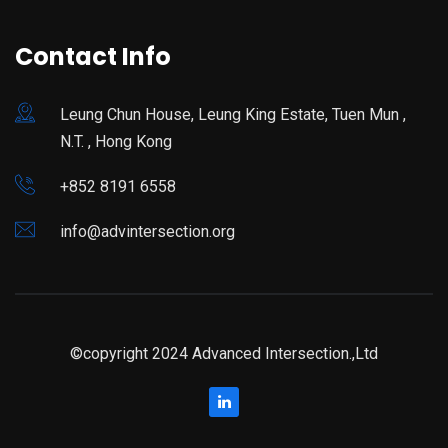
©copyright 2024 Advanced Intersection.,Ltd