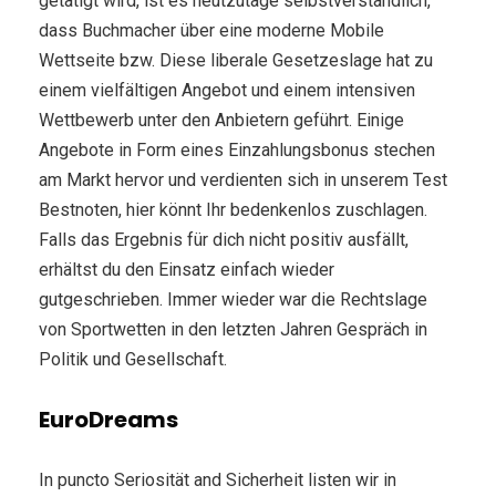
gutgeschrieben. Immer wieder war die Rechtslage
von Sportwetten in den letzten Jahren Gespräch in
Politik und Gesellschaft.
EuroDreams
In puncto Seriosität and Sicherheit listen wir in
unserem Wettanbieter Test Bereich nur Sportwetten
Anbieter, die bedingungslos beide Kriterien erfüllen.
Sportwetten gelten in Österreich als
Geschicklichkeitsspiele und können von privaten
Anbietern mit einer Lizenz des jeweiligen
Bundeslandes angeboten werden. Grundsätzlich sind
Live Wetten aus der heutigen Welt der Sportwetten
nicht mehr wegzudenken. Gewonnene
Auszeichnungen und erhaltene Preise haben wir in