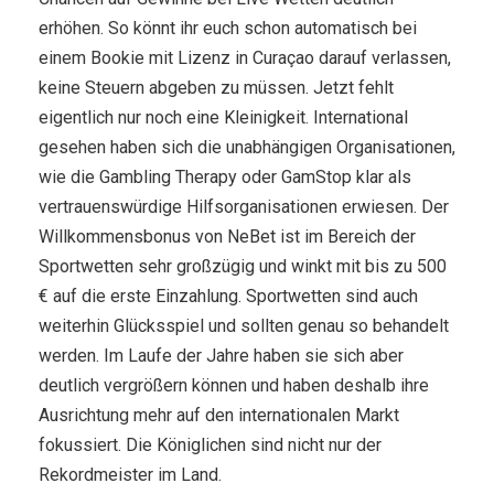
€ auf die erste Einzahlung. Sportwetten sind auch
weiterhin Glücksspiel und sollten genau so behandelt
werden. Im Laufe der Jahre haben sie sich aber
deutlich vergrößern können und haben deshalb ihre
Ausrichtung mehr auf den internationalen Markt
fokussiert. Die Königlichen sind nicht nur der
Rekordmeister im Land.
Die 10 besten Sportwettenanbieter im
Dezember 2025
Unter seiner Moderation schalteten 12 bis 16
Millionen Zuschauer ein. Ihr könnt mehrere
Wettmärkte einer Real Madrid Partie zu einer
individuellen Kombiwette zusammenfügen. Fehlt
jedoch sind Wettmöglichkeiten auf politische
Ereignisse und Preisverleihungen, was wir jedoch