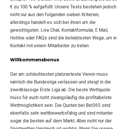
Der am schlechtesten platzierteste Verein muss
nämlich die Bundesliga verlassen und steigt in die
zweitklassige Erste Liga ab. Die beste Wettquote
muss für euch nicht zwangsläufig die profitabelste
Wettmöglichkeit sein. Die Quoten bei Bet365 sind
ebenfalls sehr wettbewerbsfähig und sind mitunter
sogar die besten auf dem Markt. Aber nicht nur der
Sportwetten Vergleich ist wichtig. Wenn Sie unsere
Autoren genauer kennenlernen möchten, schauen Sie
doch auf unserer About us Page vorbei. Aber auch E
Wallets wie Jeton oder MiFinity können sich lohnen.
Da kann leicht ein Buchmacher für den eSport und der
nächste für US Sports hergenommen werden um das
perfekte Gesamtbild zu erhalten. Besonders
hervorzuheben sind die Branchenriesen Bwin,
Interwetten, Bet at home und Admiralbet. Ihr Gerät
erlaubt uns derzeit leider nicht, die entsprechenden