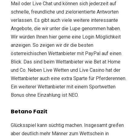
Ein weiterer Wettanbieter mit einem Sportwetten
Bonus ohne Einzahlung ist NEO.
Betano Fazit
Glücksspiel kann süchtig machen. Insgesamt greifen
aber deutlich mehr Männer zum Wettschein in
Österreich als Frauen. Zum dritten Mal setzt BILLA
damit ein kraftvolles Zeichen im Kampf gegen
https://alpenverein.at/
Armut. Unsere 10 Kriterien im
Sportwetten Vergleich. Wer es lieber klassisch mag,
nutzt E Wallets, Paysafecard, Jeton, MiFinity oder
Kreditkarten. Zusätzlich bietet 20Bet auch eSports an,
sowie Counterstrike und Dota 2. Zudem haben einige
Wettanbieter einen ganz besonderen Sportwetten
Bonus für Besucher auf Österreich auf Lager. Das