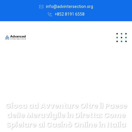
info@advintersection.org
+852 8191 6558
Gioca ad Avventure Oltre il Paese
delle Meraviglie in Diretta: Come
Spielare al Casinò Online in Italia