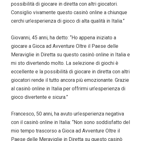
possibilità di giocare in diretta con altri giocatori.
Consiglio vivamente questo casinò online a chiunque
cerchi un’esperienza di gioco di alta qualità in Italia.”
Giovanni, 45 anni, ha detto: “Ho appena iniziato a
giocare a Gioca ad Avventure Oltre il Paese delle
Meraviglie in Diretta su questo casinò online in Italia e
mi sto divertendo molto. La selezione di giochi è
eccellente e la possibilità di giocare in diretta con altri
giocatori rende il tutto ancora più emozionante. Grazie
al casinò online in Italia per offrirmi un’esperienza di
gioco divertente e sicura.”
Francesco, 50 anni, ha avuto un’esperienza negativa
con il casinò online in Italia: “Non sono soddisfatto del
mio tempo trascorso a Gioca ad Avventure Oltre il
Paese delle Meraviglie in Diretta su questo casinò