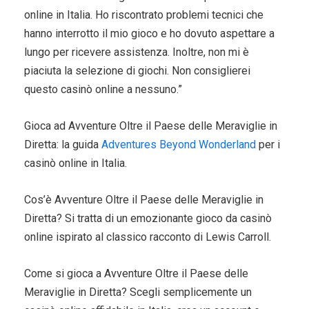
online in Italia. Ho riscontrato problemi tecnici che
hanno interrotto il mio gioco e ho dovuto aspettare a
lungo per ricevere assistenza. Inoltre, non mi è
piaciuta la selezione di giochi. Non consiglierei
questo casinò online a nessuno.”
Gioca ad Avventure Oltre il Paese delle Meraviglie in
Diretta: la guida
Adventures Beyond Wonderland
per i
casinò online in Italia.
Cos’è Avventure Oltre il Paese delle Meraviglie in
Diretta? Si tratta di un emozionante gioco da casinò
online ispirato al classico racconto di Lewis Carroll.
Come si gioca a Avventure Oltre il Paese delle
Meraviglie in Diretta? Scegli semplicemente un