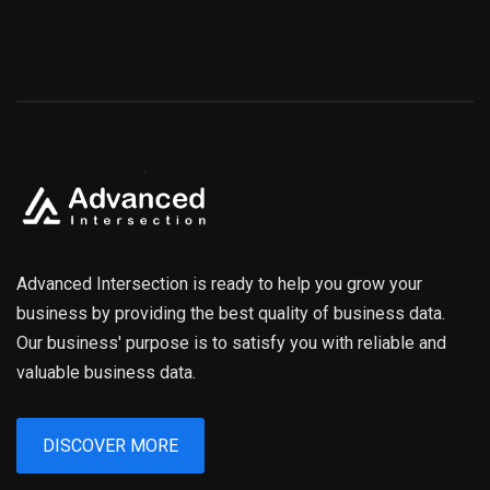
Advanced Intersection is ready to help you grow your
business by providing the best quality of business data.
Our business' purpose is to satisfy you with reliable and
valuable business data.
DISCOVER MORE