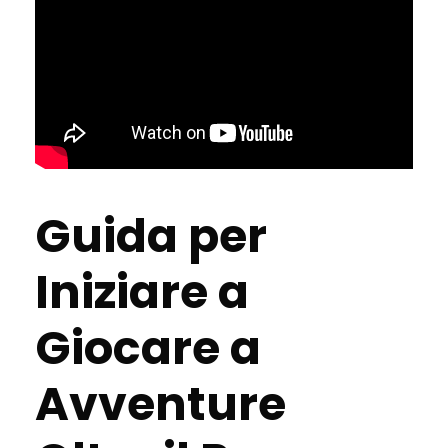
Guida per
Iniziare a
Giocare a
Avventure