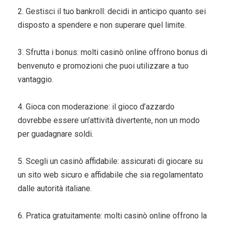
2. Gestisci il tuo bankroll: decidi in anticipo quanto sei
disposto a spendere e non superare quel limite.
3. Sfrutta i bonus: molti casinò online offrono bonus di
benvenuto e promozioni che puoi utilizzare a tuo
vantaggio.
4. Gioca con moderazione: il gioco d’azzardo
dovrebbe essere un’attività divertente, non un modo
per guadagnare soldi.
5. Scegli un casinò affidabile: assicurati di giocare su
un sito web sicuro e affidabile che sia regolamentato
dalle autorità italiane.
6. Pratica gratuitamente: molti casinò online offrono la