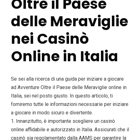
Oltre il Paese
delle Meraviglie
nei Casinò
Online in Italia
Se sei alla ricerca di una guida per iniziare a giocare
ad Avventure Oltre il Paese delle Meraviglie online in
Italia, sei nel posto giusto. In questo articolo, ti
forniremo tutte le informazioni necessarie per iniziare
a giocare in modo sicuro e divertente.
1. Innanzitutto, è importante scegliere un casinò
online affidabile e autorizzato in Italia. Assicurati che il
casinò sia regolamentato dalla AAMS per garantire la