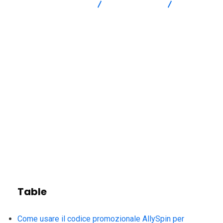
Advanced Intersection
Uncategorized
Gioca al
Casinò Online con il Codice Promozionale AllySpin: Scopri i
Vantaggi!
Table
Come usare il codice promozionale AllySpin per