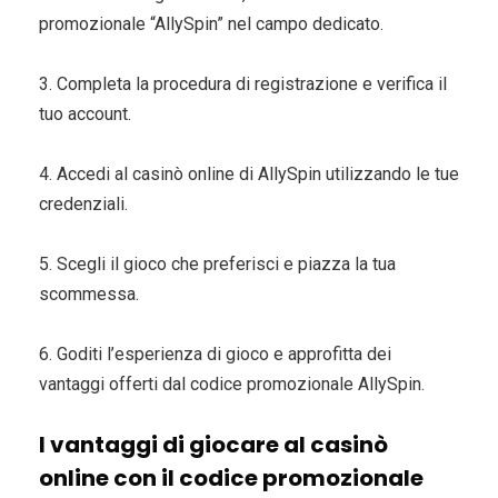
promozionale “AllySpin” nel campo dedicato.
3. Completa la procedura di registrazione e verifica il
tuo account.
4. Accedi al casinò online di AllySpin utilizzando le tue
credenziali.
5. Scegli il gioco che preferisci e piazza la tua
scommessa.
6. Goditi l’esperienza di gioco e approfitta dei
vantaggi offerti dal codice promozionale AllySpin.
I vantaggi di giocare al casinò
online con il codice promozionale