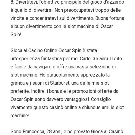
8. Divertitevi: l’obiettivo principale del gioco d’azzardo
è quello di divertirsi. Non preoccupatevi troppo delle
vincite e concentratevi sul divertimento. Buona fortuna
e buon divertimento con le slot machine di Oscar
Spin!
Gioca al Casinò Online Oscar Spin è stata
un’esperienza fantastica per me, Carlo, 35 anni. Il sito
è facile da navigare e offre una vasta selezione di
slot machine. Ho particolarmente apprezzato la
grafica e i suoni di Starburst, una delle mie slot
preferite. Inoltre, i bonus e le promozioni offerte da
Oscar Spin sono davvero vantaggiosi. Consiglio
vivamente questo casinò online a chiunque ami le slot
machine!
Sono Francesca, 28 anni, e ho provato Gioca al Casinò