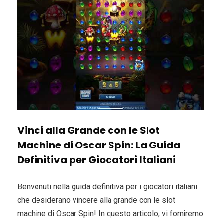
Vinci alla Grande con le Slot
Machine di Oscar Spin: La Guida
Definitiva per Giocatori Italiani
Benvenuti nella guida definitiva per i giocatori italiani
che desiderano vincere alla grande con le slot
machine di Oscar Spin! In questo articolo, vi forniremo