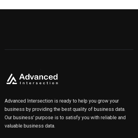
Advanced Intersection is ready to help you grow your
business by providing the best quality of business data.
Our business' purpose is to satisfy you with reliable and
valuable business data.