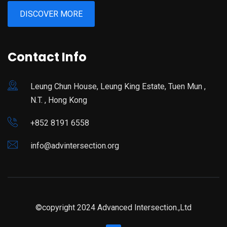
DISCOVER MORE
Contact Info
Leung Chun House, Leung King Estate, Tuen Mun ,
N.T. , Hong Kong
+852 8191 6558
info@advintersection.org
©copyright 2024 Advanced Intersection.,Ltd