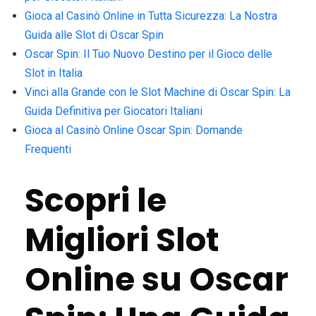
Gioca al Casinò Online in Tutta Sicurezza: La Nostra
Guida alle Slot di Oscar Spin
Oscar Spin: Il Tuo Nuovo Destino per il Gioco delle
Slot in Italia
Vinci alla Grande con le Slot Machine di Oscar Spin: La
Guida Definitiva per Giocatori Italiani
Gioca al Casinò Online Oscar Spin: Domande
Frequenti
Scopri le
Migliori Slot
Online su Oscar