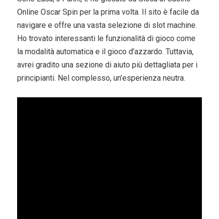
Online Oscar Spin per la prima volta. Il sito è facile da
navigare e offre una vasta selezione di slot machine.
Ho trovato interessanti le funzionalità di gioco come
la modalità automatica e il gioco d’azzardo. Tuttavia,
avrei gradito una sezione di aiuto più dettagliata per i
principianti. Nel complesso, un’esperienza neutra.