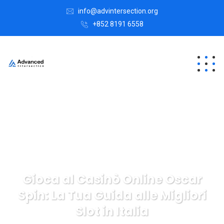
info@advintersection.org
+852 8191 6558
Gioca al Casinò Online Oscar
Spin: La Tua Guida alle Migliori
Slot in Italia