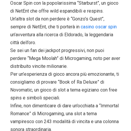
Oscar Spin con la popolarissima “Starburst”, un gioco
di NetEnt che offre wild espandibili e respins.
Un’altra slot da non perdere è “Gonzo’s Quest”,
sempre di NetEnt, che ti porterà in
casino oscar spin
un’avventura alla ricerca di Eldorado, la leggendaria
città dell’oro.
Se sei un fan dei jackpot progressivi, non puoi
perdere “Mega Moolah” di Microgaming, noto per aver
distribuito vincite milionarie.
Per un’esperienza di gioco ancora più emozionante, ti
consigliamo di provare “Book of Ra Deluxe” di
Novomatic, un gioco di slot a tema egiziano con free
spins e simboli speciali.
Infine, non dimenticare di dare un’occhiata a “Immortal
Romance” di Microgaming, una slot a tema
vampiresco con 243 modalità di vincita e una colonna
sonora straordinaria.