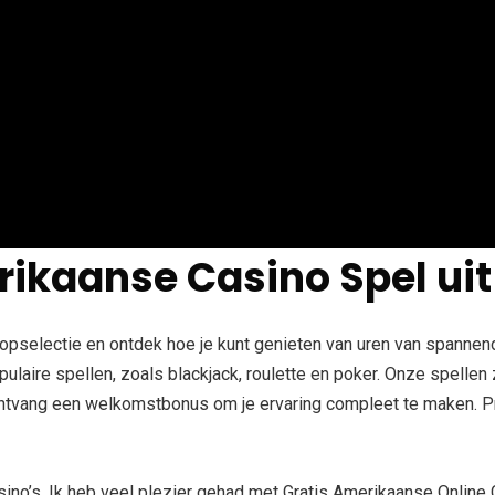
rikaanse Casino Spel uit
opselectie en ontdek hoe je kunt genieten van uren van spanne
laire spellen, zoals blackjack, roulette en poker. Onze spellen
n ontvang een welkomstbonus om je ervaring compleet te maken. P
asino’s. Ik heb veel plezier gehad met Gratis Amerikaanse Online