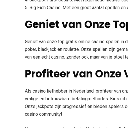
5. Big Fish Casino: Met een groot aantal spellen en
Geniet van Onze Top
Geniet van onze top gratis online casino spelen in 
poker, blackjack en roulette. Onze spellen zijn gem
van een echt casino, zonder ook maar van je stoel te
Profiteer van Onze
Als casino liefhebber in Nederland, profiteer van 
veilige en betrouwbare betalingmethodes. Kies uit e
Onze jackpots zijn progressief en bieden spelers d
casino community!