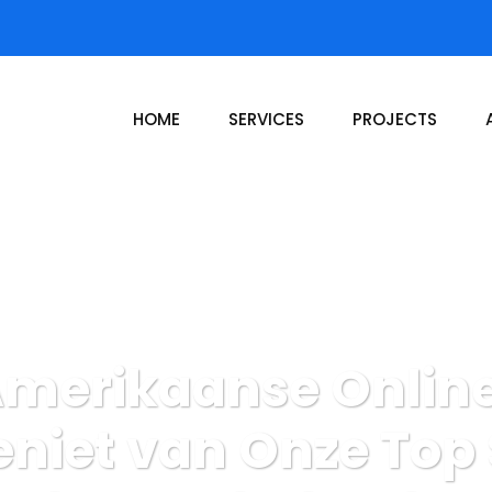
HOME
SERVICES
PROJECTS
Amerikaanse Onlin
eniet van Onze Top S