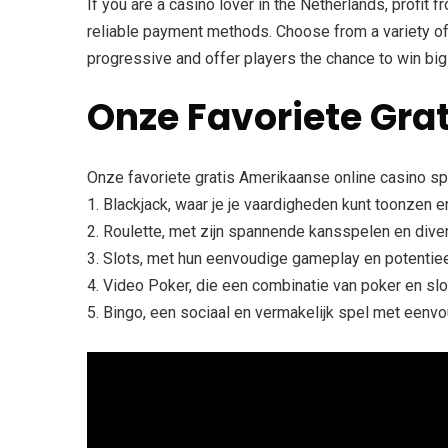
If you are a casino lover in the Netherlands, profit
reliable payment methods. Choose from a variety of 
progressive and offer players the chance to win bi
Onze Favoriete Gra
Onze favoriete gratis Amerikaanse online casino sp
1. Blackjack, waar je je vaardigheden kunt toonzen 
2. Roulette, met zijn spannende kansspelen en dive
3. Slots, met hun eenvoudige gameplay en potentiee
4. Video Poker, die een combinatie van poker en slo
5. Bingo, een sociaal en vermakelijk spel met eenvo