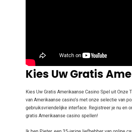
Kies Uw Gratis Ame
Kies Uw Gratis Amerikaanse Casino Spel uit Onze T
van Amerikaanse casino’s met onze selectie van popu
gebruiksvriendelijke interface. Registreer je nu e
gratis Amerikaanse casino spellen!
Ik ben Pieter, een 35-jarige liefhebber van online c