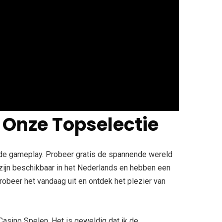
 Onze Topselectie
nde gameplay. Probeer gratis de spannende wereld
 zijn beschikbaar in het Nederlands en hebben een
robeer het vandaag uit en ontdek het plezier van
 Casino Spelen. Het is geweldig dat ik de