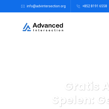
info@advintersection.org
+852 8191 6558
Gratis 
Spelen: G