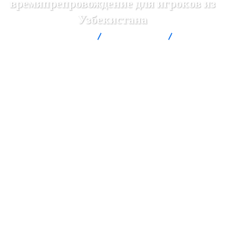
времяпрепровождение для игроков из
Узбекистана
Advanced Intersection
Uncategorized
Играйте
сегодня в онлайн-казино Пинко через зеркало сайта –
безопасное и увлекательное времяпрепровождение для
игроков из Узбекистана