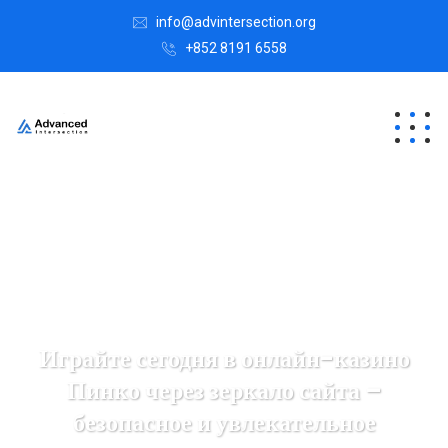
info@advintersection.org
+852 8191 6558
Играйте сегодня в онлайн-казино
Пинко через зеркало сайта –
безопасное и увлекательное