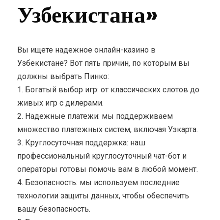
Узбекистана»
Вы ищете надежное онлайн-казино в
Узбекистане? Вот пять причин, по которым вы
должны выбрать Пинко:
1. Богатый выбор игр: от классических слотов до
живых игр с дилерами.
2. Надежные платежи: мы поддерживаем
множество платежных систем, включая Узкарта.
3. Круглосуточная поддержка: наш
профессиональный круглосуточный чат-бот и
операторы готовы помочь вам в любой момент.
4. Безопасность: мы используем последние
технологии защиты данных, чтобы обеспечить
вашу безопасность.