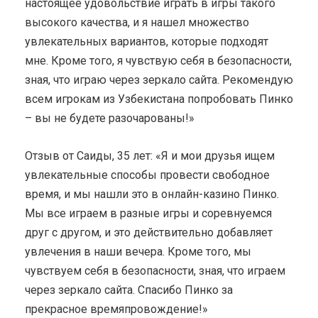
настоящее удовольствие играть в игры такого
высокого качества, и я нашел множество
увлекательных вариантов, которые подходят
мне. Кроме того, я чувствую себя в безопасности,
зная, что играю через зеркало сайта. Рекомендую
всем игрокам из Узбекистана попробовать Пинко
– вы не будете разочарованы!»
Отзыв от Саиды, 35 лет: «Я и мои друзья ищем
увлекательные способы провести свободное
время, и мы нашли это в онлайн-казино Пинко.
Мы все играем в разные игры и соревнуемся
друг с другом, и это действительно добавляет
увлечения в наши вечера. Кроме того, мы
чувствуем себя в безопасности, зная, что играем
через зеркало сайта. Спасибо Пинко за
прекрасное времяпровождение!»