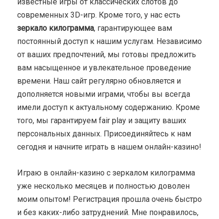
известные игры от классических слотов до
современных 3D-игр. Кроме того, у нас есть
зеркало килограмма
, гарантирующее вам
постоянный доступ к нашим услугам. Независимо
от ваших предпочтений, мы готовы предложить
вам насыщенное и увлекательное проведение
времени. Наш сайт регулярно обновляется и
дополняется новыми играми, чтобы вы всегда
имели доступ к актуальному содержанию. Кроме
того, мы гарантируем fair play и защиту ваших
персональных данных. Присоединяйтесь к нам
сегодня и начните играть в нашем онлайн-казино!
Играю в онлайн-казино с зеркалом килограмма
уже несколько месяцев и полностью доволен
моим опытом! Регистрация прошла очень быстро
и без каких-либо затруднений. Мне понравилось,