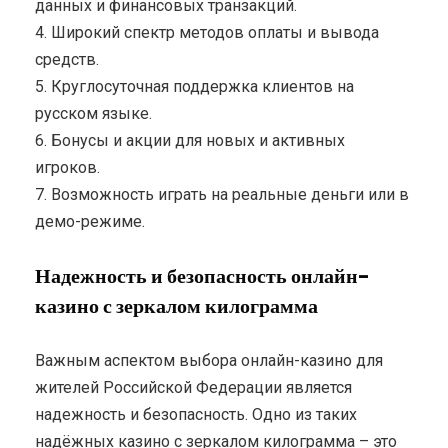
данных и финансовых транзакций.
4. Широкий спектр методов оплаты и вывода
средств.
5. Круглосуточная поддержка клиентов на
русском языке.
6. Бонусы и акции для новых и активных
игроков.
7. Возможность играть на реальные деньги или в
демо-режиме.
Надежность и безопасность онлайн-
казино с зеркалом килограмма
Важным аспектом выбора онлайн-казино для
жителей Российской Федерации является
надежность и безопасность. Одно из таких
надёжных казино с зеркалом килограмма – это