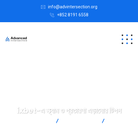
info@advintersection.org
+852 8191 6558
ixbet-এ স্ক্যাম ও প্রতারণা এড়ানোর টিপস
Advanced Intersection
1xbet casino BD
ixbet-এ স্ক্যাম
ও প্রতারণা এড়ানোর টিপস