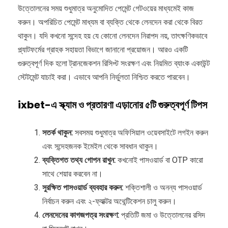
উত্তোলনের সময় শুধুমাত্র অনুমোদিত পেমেন্ট গেটওয়ের মাধ্যমেই কাজ
করুন। অপরিচিত পেমেন্ট মাধ্যম বা ব্যক্তি থেকে লেনদেন করা থেকে বিরত
থাকুন। যদি কখনো সন্দেহ হয় যে কোনো লেনদেন নিরাপদ নয়, তাৎক্ষণিকভাবে
প্ল্যাটফর্মের গ্রাহক সহায়তা বিভাগে জানানো প্রয়োজন। আরও একটি
গুরুত্বপূর্ণ দিক হলো ট্রানজেকশন রিসিপ্ট সংরক্ষণ এবং নিয়মিত ব্যাংক একাউন্ট
স্টেটমেন্ট যাচাই করা। এভাবে আপনি নির্ভুলতা নিশ্চিত করতে পারবেন।
ixbet-এ স্ক্যাম ও প্রতারণা এড়ানোর ৫টি গুরুত্বপূর্ণ টিপস
সতর্ক থাকুন:
সবসময় শুধুমাত্র অফিসিয়াল ওয়েবসাইটে লগইন করুন
এবং সন্দেহজনক ইমেইল থেকে সাবধান থাকুন।
ব্যক্তিগত তথ্য গোপন রাখুন:
কখনোই পাসওয়ার্ড বা OTP কারো
সাথে শেয়ার করবেন না।
সুরক্ষিত পাসওয়ার্ড ব্যবহার করুন:
শক্তিশালী ও অনন্য পাসওয়ার্ড
নির্বাচন করুন এবং ২-ফ্যাক্টর অথেন্টিকেশন চালু করুন।
লেনদেনের কাগজপত্র সংরক্ষণ:
প্রতিটি জমা ও উত্তোলনের রসিদ