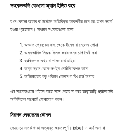
সংকেতগুলি যেগুলো স্ক্যাম ইঙ্গিত করে
যখন কোনো অফার বা ইমেইল অতিরিক্ত আকর্ষণীয় মনে হয়, তখন সতর্ক
হওয়া প্রয়োজন। সাধারণ সংকেতগুলো হলো:
অজ্ঞাত প্রেরকের কাছ থেকে ইমেল বা মেসেজ পোনা
অস্বাভাবিক লিঙ্ক ক্লিক করার জন্য চাপ তৈরী করা
ব্যক্তিগত তথ্য বা পাসওয়ার্ড চাইয়া
অন্য স্থান থেকে লগইন নোটিফিকেশন আসা
অতিমাত্রায় বড় পরিমাণ বোনাস বা রিওয়ার্ড অফার
এই সংকেতগুলো পাইলে কারো সঙ্গে শেয়ার না করে তাড়াতাড়ি প্ল্যাটফর্মের
অফিসিয়াল সাপোর্টে যোগাযোগ করুন।
নিরাপদ লেনদেনের কৌশল
লেনদেনে সতর্ক থাকা অত্যন্ত গুরুত্বপূর্ণ। ixbet-এ অর্থ জমা বা