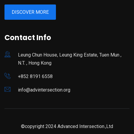
DISCOVER MORE
Contact Info
Leung Chun House, Leung King Estate, Tuen Mun ,
N.T. , Hong Kong
+852 8191 6558
info@advintersection.org
©copyright 2024 Advanced Intersection.,Ltd