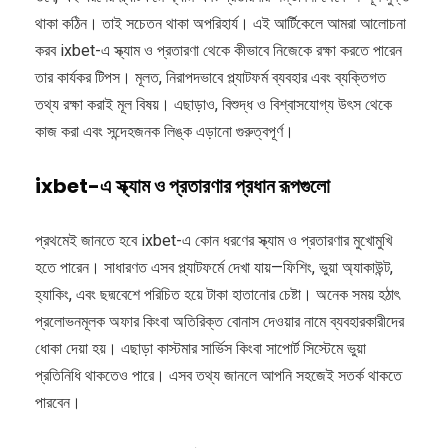
থাকা কঠিন। তাই সচেতন থাকা অপরিহার্য। এই আর্টিকেলে আমরা আলোচনা
করব ixbet-এ স্ক্যাম ও প্রতারণা থেকে কীভাবে নিজেকে রক্ষা করতে পারেন
তার কার্যকর টিপস। মূলত, নিরাপদভাবে প্ল্যাটফর্ম ব্যবহার এবং ব্যক্তিগত
তথ্য রক্ষা করাই মূল বিষয়। এছাড়াও, বিশুদ্ধ ও বিশ্বাসযোগ্য উৎস থেকে
কাজ করা এবং সন্দেহজনক লিঙ্ক এড়ানো গুরুত্বপূর্ণ।
ixbet-এ স্ক্যাম ও প্রতারণার প্রধান রূপগুলো
প্রথমেই জানতে হবে ixbet-এ কোন ধরণের স্ক্যাম ও প্রতারণার মুখোমুখি
হতে পারেন। সাধারণত এসব প্ল্যাটফর্মে দেখা যায়—ফিশিং, ভুয়া অ্যাকাউন্ট,
হ্যাকিং, এবং ছদ্মবেশে পরিচিত হয়ে টাকা হাতানোর চেষ্টা। অনেক সময় হঠাৎ
প্রলোভনমূলক অফার কিংবা অতিরিক্ত বোনাস দেওয়ার নামে ব্যবহারকারীদের
ধোকা দেয়া হয়। এছাড়া কাস্টমার সার্ভিস কিংবা সাপোর্ট সিস্টেমে ভুয়া
প্রতিনিধি থাকতেও পারে। এসব তথ্য জানলে আপনি সহজেই সতর্ক থাকতে
পারবেন।