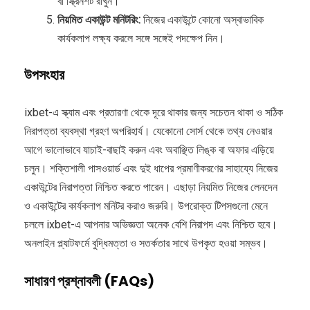
বা স্ক্রিনশট রাখুন।
নিয়মিত একাউন্ট মনিটরিং:
নিজের একাউন্টে কোনো অস্বাভাবিক
কার্যকলাপ লক্ষ্য করলে সঙ্গে সঙ্গেই পদক্ষেপ নিন।
উপসংহার
ixbet-এ স্ক্যাম এবং প্রতারণা থেকে দূরে থাকার জন্য সচেতন থাকা ও সঠিক
নিরাপত্তা ব্যবস্থা গ্রহণ অপরিহার্য। যেকোনো সোর্স থেকে তথ্য নেওয়ার
আগে ভালোভাবে যাচাই-বাছাই করুন এবং অবাঞ্ছিত লিঙ্ক বা অফার এড়িয়ে
চলুন। শক্তিশালী পাসওয়ার্ড এবং দুই ধাপের প্রমাণীকরণের সাহায্যে নিজের
একাউন্টের নিরাপত্তা নিশ্চিত করতে পারেন। এছাড়া নিয়মিত নিজের লেনদেন
ও একাউন্টের কার্যকলাপ মনিটর করাও জরুরি। উপরোক্ত টিপসগুলো মেনে
চললে ixbet-এ আপনার অভিজ্ঞতা অনেক বেশি নিরাপদ এবং নিশ্চিত হবে।
অনলাইন প্ল্যাটফর্মে বুদ্ধিমত্তা ও সতর্কতার সাথে উপকৃত হওয়া সম্ভব।
সাধারণ প্রশ্নাবলী (FAQs)