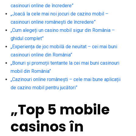
casinouri online de încredere”
„Joacă la cele mai noi jocuri de cazino mobil –
casinouri online românești de încredere”
„Cum alegeți un casino mobil sigur din România –
ghidul complet”
„Experiența de joc mobilă de neuitat – cei mai buni
casinouri online din România”
„Bonuri și promoții tentante la cei mai buni casinouri
mobil din România”
„Cazinouri online românești – cele mai bune aplicații
de cazino mobil pentru jucători”
„Top 5 mobile
casinos în