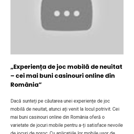
„Experiența de joc mobilă de neuitat
– cei mai buni casinouri online din
România”
Dacă sunteți pe căutarea unei experiențe de joc
mobilă de neuitat, atunci ați venit la locul potrivit. Cei
mai buni casinouri online din România oferă o
varietate de jocuri mobile pentru a-ți satisface nevoile
de jocuri de noroc. Cu aplicațiile lor mobile ușor de