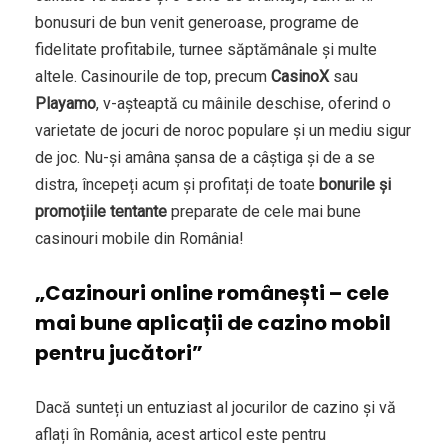
bonusuri de bun venit generoase, programe de
fidelitate profitabile, turnee săptămânale și multe
altele. Casinourile de top, precum
CasinoX
sau
Playamo
, v-așteaptă cu mâinile deschise, oferind o
varietate de jocuri de noroc populare și un mediu sigur
de joc. Nu-și amâna șansa de a câștiga și de a se
distra, începeți acum și profitați de toate
bonurile și
promoțiile tentante
preparate de cele mai bune
casinouri mobile din România!
„Cazinouri online românești – cele
mai bune aplicații de cazino mobil
pentru jucători”
Dacă sunteți un entuziast al jocurilor de cazino și vă
aflați în România, acest articol este pentru