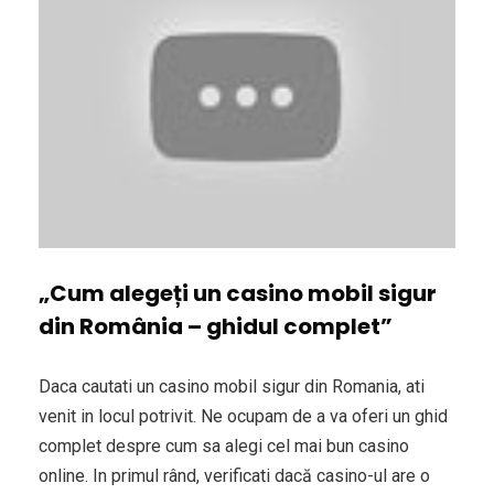
„Cum alegeți un casino mobil sigur
din România – ghidul complet”
Daca cautati un casino mobil sigur din Romania, ati
venit in locul potrivit. Ne ocupam de a va oferi un ghid
complet despre cum sa alegi cel mai bun casino
online. In primul rând, verificati dacă casino-ul are o