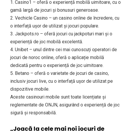
1. Casino1 – oferă o experiență mobilă uimitoare, cu o
gamă largă de jocuri și bonusuri generoase.
2. Vechicle Casino – un casino online de încredere, cu
o interfață ușor de utilizat și jocuri populare.
3. Jackpots.ro – oferă jocuri cu jackpoturi mari și o
experiență de joc mobilă excelentă.
4. Unibet – unul dintre cei mai cunoscuți operatori de
jocuri de noroc online, oferă o aplicație mobilă
dedicată pentru o experiență de joc uimitoare.
5. Betano – oferă o varietate de jocuri de casino,
inclusiv jocuri live, cu o interfață ușor de utilizat pe
dispozitive mobile.
Aceste casinouri mobile sunt toate licențiate și
reglementate de ONJN, asigurând o experiență de joc
sigură și responsabilă.
„Joacă la cele mai noi jocuri de