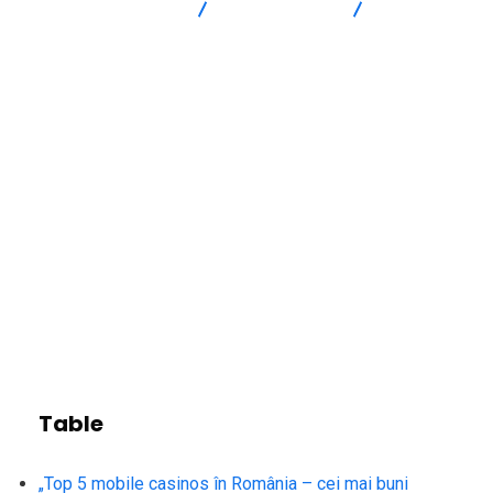
Advanced Intersection
Uncategorized
Joacă la cele
mai bune casinouri mobile din țară – Cazinouri online de încredere
din România
Table
„Top 5 mobile casinos în România – cei mai buni