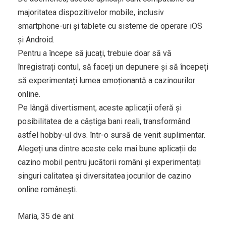
majoritatea dispozitivelor mobile, inclusiv
smartphone-uri și tablete cu sisteme de operare iOS
și Android.
Pentru a începe să jucați, trebuie doar să vă
înregistrați contul, să faceți un depunere și să începeți
să experimentați lumea emoționantă a cazinourilor
online.
Pe lângă divertisment, aceste aplicații oferă și
posibilitatea de a câștiga bani reali, transformând
astfel hobby-ul dvs. într-o sursă de venit suplimentar.
Alegeți una dintre aceste cele mai bune aplicații de
cazino mobil pentru jucătorii români și experimentați
singuri calitatea și diversitatea jocurilor de cazino
online românești.
Maria, 35 de ani: