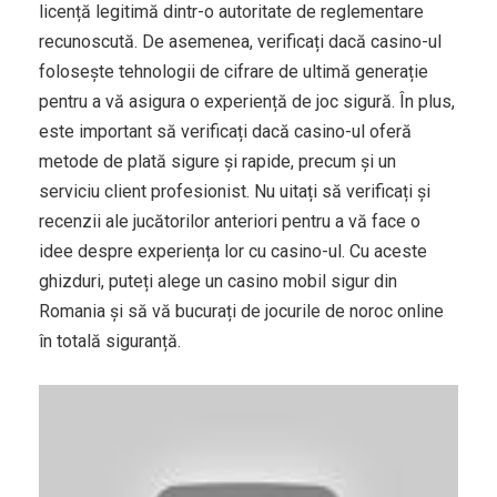
licență legitimă dintr-o autoritate de reglementare
recunoscută. De asemenea, verificați dacă casino-ul
folosește tehnologii de cifrare de ultimă generație
pentru a vă asigura o experiență de joc sigură. În plus,
este important să verificați dacă casino-ul oferă
metode de plată sigure și rapide, precum și un
serviciu client profesionist. Nu uitați să verificați și
recenzii ale jucătorilor anteriori pentru a vă face o
idee despre experiența lor cu casino-ul. Cu aceste
ghizduri, puteți alege un casino mobil sigur din
Romania și să vă bucurați de jocurile de noroc online
în totală siguranță.