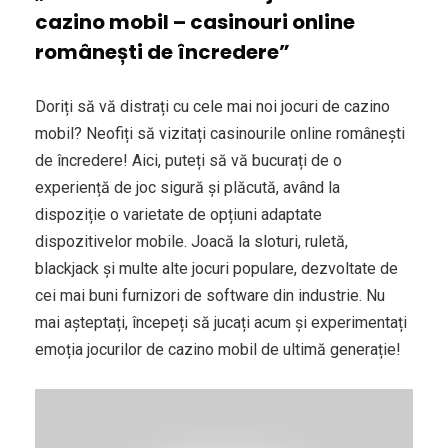
cazino mobil – casinouri online
românești de încredere”
Doriți să vă distrați cu cele mai noi jocuri de cazino
mobil? Neofiți să vizitați casinourile online românești
de încredere! Aici, puteți să vă bucurați de o
experiență de joc sigură și plăcută, având la
dispoziție o varietate de opțiuni adaptate
dispozitivelor mobile. Joacă la sloturi, ruletă,
blackjack și multe alte jocuri populare, dezvoltate de
cei mai buni furnizori de software din industrie. Nu
mai așteptați, începeți să jucați acum și experimentați
emoția jocurilor de cazino mobil de ultimă generație!