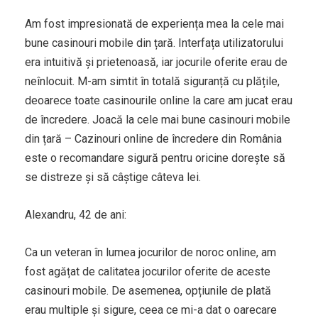
Am fost impresionată de experiența mea la cele mai
bune casinouri mobile din țară. Interfața utilizatorului
era intuitivă și prietenoasă, iar jocurile oferite erau de
neînlocuit. M-am simtit în totală siguranță cu plățile,
deoarece toate casinourile online la care am jucat erau
de încredere. Joacă la cele mai bune casinouri mobile
din țară – Cazinouri online de încredere din România
este o recomandare sigură pentru oricine dorește să
se distreze și să câștige câteva lei.
Alexandru, 42 de ani:
Ca un veteran în lumea jocurilor de noroc online, am
fost agățat de calitatea jocurilor oferite de aceste
casinouri mobile. De asemenea, opțiunile de plată
erau multiple și sigure, ceea ce mi-a dat o oarecare