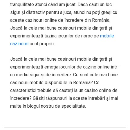
tranquilitate atunci când am jucat. Dacă cauti un loc
sigur și distractiv pentru a juca, atunci nu poți greși cu
aceste cazinouri online de încredere din România.
Joacă la cele mai bune casinouri mobile din țară și
experimentează tuzina jocurilor de noroc pe
mobile
cazinouri
cont propriu.
Joacă la cele mai bune casinouri mobile din țară și
experimentează emoția jocurilor de cazino online într-
un mediu sigur și de încredere. Ce sunt cele mai bune
casinouri mobile disponibile în România? Ce
caracteristici trebuie să cauteți la un casino online de
încredere? Găsiți răspunsuri la aceste întrebări și mai
multe în blogul nostru de specialitate.