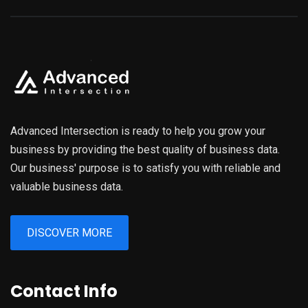
Advanced Intersection is ready to help you grow your
business by providing the best quality of business data.
Our business' purpose is to satisfy you with reliable and
valuable business data.
DISCOVER MORE
Contact Info