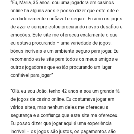
“Eu, Maria, 35 anos, sou uma jogadora em casinos
online há alguns anos e posso dizer que este site é
verdadeiramente confiável e seguro. Eu amo os jogos
de azar e sempre estou procurando novos desafios e
emoções. Este site me ofereceu exatamente o que
eu estava procurando – uma variedade de jogos,
bônus incríveis e um ambiente seguro para jogar. Eu
recomendo este site para todos os meus amigos e
outros jogadores que estão procurando um lugar
confiável para jogar.”
“Olá, eu sou João, tenho 42 anos e sou um grande fã
de jogos de casino online. Eu costumava jogar em
vários sites, mas nenhum deles me ofereceu a
segurança e a confiança que este site me ofereceu.
Eu posso dizer que jogar aqui é uma experiência
incrível – os jogos são justos, os pagamentos são