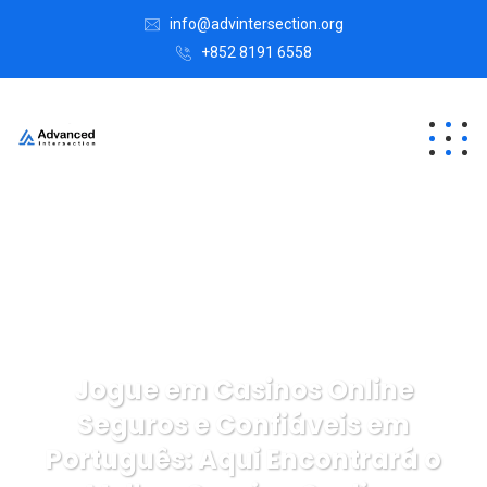
info@advintersection.org
+852 8191 6558
Jogue em Casinos Online
Seguros e Confiáveis em
Português: Aqui Encontrará o