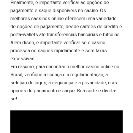
Finalmente, é importante verificar as opções de
pagamento e saque disponíveis no casino. Os
melhores cassinos online oferecem uma variedade
de opções de pagamento, desde cartões de crédito e
porta-wallets até transferências bancárias e bitcoins.
Além disso, é importante verificar se o casino
processa os saques rapidamente e sem taxas
excessivas.
Em resumo, para encontrar o melhor casino online no
Brasil, verifique a licença e a regulamentação, a
seleção de jogos, a segurança e a privacidade, e as
opções de pagamento e saque. Boa sorte e divirta-
se!