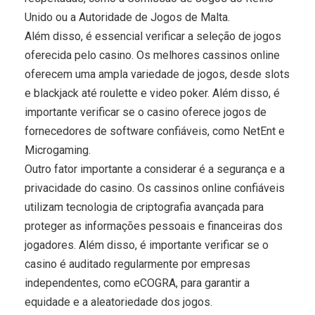
Unido ou a Autoridade de Jogos de Malta.
Além disso, é essencial verificar a seleção de jogos
oferecida pelo casino. Os melhores cassinos online
oferecem uma ampla variedade de jogos, desde slots
e blackjack até roulette e video poker. Além disso, é
importante verificar se o casino oferece jogos de
fornecedores de software confiáveis, como NetEnt e
Microgaming.
Outro fator importante a considerar é a segurança e a
privacidade do casino. Os cassinos online confiáveis
utilizam tecnologia de criptografia avançada para
proteger as informações pessoais e financeiras dos
jogadores. Além disso, é importante verificar se o
casino é auditado regularmente por empresas
independentes, como eCOGRA, para garantir a
equidade e a aleatoriedade dos jogos.