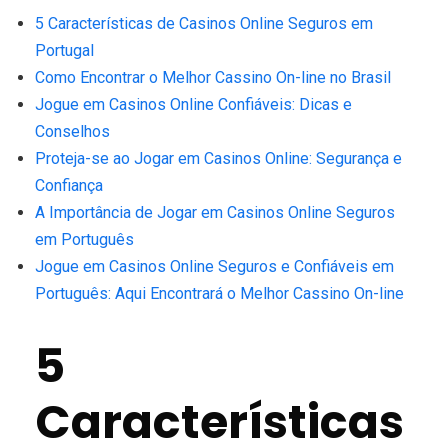
5 Características de Casinos Online Seguros em
Portugal
Como Encontrar o Melhor Cassino On-line no Brasil
Jogue em Casinos Online Confiáveis: Dicas e
Conselhos
Proteja-se ao Jogar em Casinos Online: Segurança e
Confiança
A Importância de Jogar em Casinos Online Seguros
em Português
Jogue em Casinos Online Seguros e Confiáveis em
Português: Aqui Encontrará o Melhor Cassino On-line
5
Características