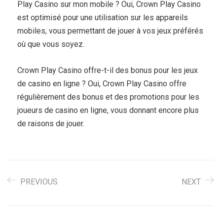
Play Casino sur mon mobile ? Oui, Crown Play Casino
est optimisé pour une utilisation sur les appareils
mobiles, vous permettant de jouer à vos jeux préférés
où que vous soyez.
Crown Play Casino offre-t-il des bonus pour les jeux
de casino en ligne ? Oui, Crown Play Casino offre
régulièrement des bonus et des promotions pour les
joueurs de casino en ligne, vous donnant encore plus
de raisons de jouer.
PREVIOUS
NEXT