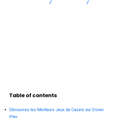
Advanced Intersection
Uncategorized
Jouez aux
Meilleurs Jeux de Casino en Ligne sur Crown Play Casino
Table of contents
Découvrez les Meilleurs Jeux de Casino sur Crown
Play