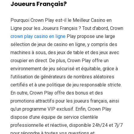
Joueurs Français?
Pourquoi Crown Play est-il le Meilleur Casino en
Ligne pour les Joueurs Français ? Tout d’abord, Crown
crown play casino en ligne
Play propose une large
sélection de jeux de casino en ligne, y compris des
machines à sous, des jeux de table et des jeux avec
croupier en direct. De plus, Crown Play offre un
environnement de jeu sécurisé et équitable, grâce à
l’utilisation de générateurs de nombres aléatoires
certifiés et à une politique de jeu responsable stricte.
En outre, Crown Play offre des bonus et des
promotions attractifs pour les joueurs français, ainsi
qu’un programme VIP exclusif. Enfin, Crown Play
dispose d’une équipe de service clientèle
professionnelle et réactive, disponible 24h/24 et 7j/7
pour répondre à toutes vos questions et