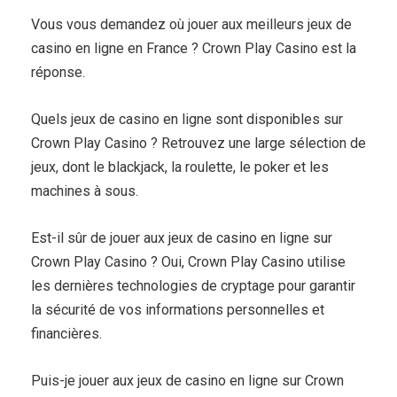
Vous vous demandez où jouer aux meilleurs jeux de
casino en ligne en France ? Crown Play Casino est la
réponse.
Quels jeux de casino en ligne sont disponibles sur
Crown Play Casino ? Retrouvez une large sélection de
jeux, dont le blackjack, la roulette, le poker et les
machines à sous.
Est-il sûr de jouer aux jeux de casino en ligne sur
Crown Play Casino ? Oui, Crown Play Casino utilise
les dernières technologies de cryptage pour garantir
la sécurité de vos informations personnelles et
financières.
Puis-je jouer aux jeux de casino en ligne sur Crown