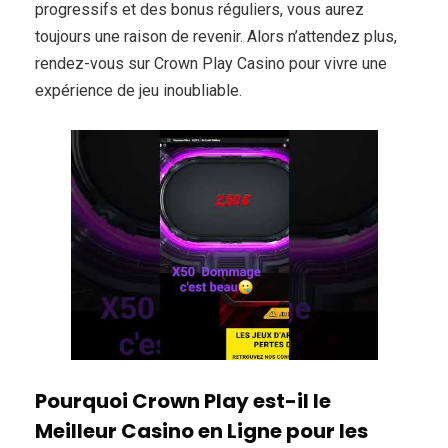
progressifs et des bonus réguliers, vous aurez
toujours une raison de revenir. Alors n’attendez plus,
rendez-vous sur Crown Play Casino pour vivre une
expérience de jeu inoubliable.
Pourquoi Crown Play est-il le
Meilleur Casino en Ligne pour les