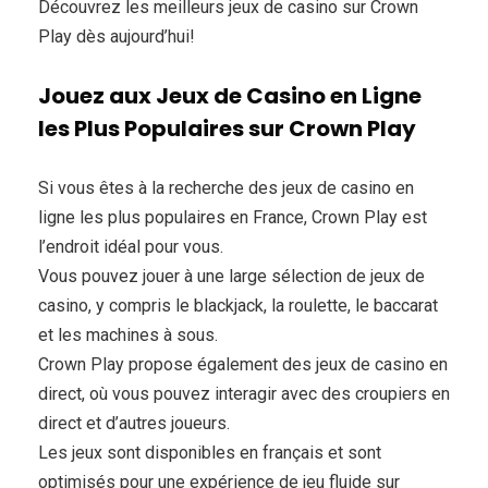
Découvrez les meilleurs jeux de casino sur Crown
Play dès aujourd’hui!
Jouez aux Jeux de Casino en Ligne
les Plus Populaires sur Crown Play
Si vous êtes à la recherche des jeux de casino en
ligne les plus populaires en France, Crown Play est
l’endroit idéal pour vous.
Vous pouvez jouer à une large sélection de jeux de
casino, y compris le blackjack, la roulette, le baccarat
et les machines à sous.
Crown Play propose également des jeux de casino en
direct, où vous pouvez interagir avec des croupiers en
direct et d’autres joueurs.
Les jeux sont disponibles en français et sont
optimisés pour une expérience de jeu fluide sur