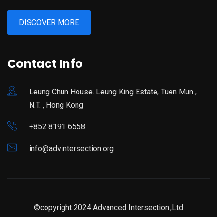
DISCOVER MORE
Contact Info
Leung Chun House, Leung King Estate, Tuen Mun ,
N.T. , Hong Kong
+852 8191 6558
info@advintersection.org
©copyright 2024 Advanced Intersection.,Ltd