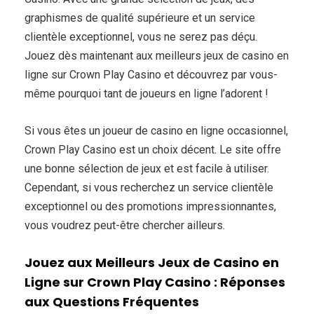
graphismes de qualité supérieure et un service
clientèle exceptionnel, vous ne serez pas déçu.
Jouez dès maintenant aux meilleurs jeux de casino en
ligne sur Crown Play Casino et découvrez par vous-
même pourquoi tant de joueurs en ligne l’adorent !
Si vous êtes un joueur de casino en ligne occasionnel,
Crown Play Casino est un choix décent. Le site offre
une bonne sélection de jeux et est facile à utiliser.
Cependant, si vous recherchez un service clientèle
exceptionnel ou des promotions impressionnantes,
vous voudrez peut-être chercher ailleurs.
Jouez aux Meilleurs Jeux de Casino en
Ligne sur Crown Play Casino : Réponses
aux Questions Fréquentes