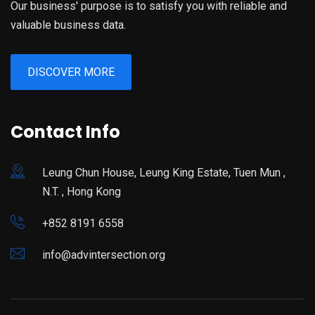
Our business' purpose is to satisfy you with reliable and
valuable business data.
DISCOVER MORE
Contact Info
Leung Chun House, Leung King Estate, Tuen Mun ,
N.T. , Hong Kong
+852 8191 6558
info@advintersection.org