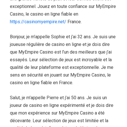
exceptionnel. Jouez en toute confiance sur MyEmpire
Casino, le casino en ligne fiable en
https://casinomyempire.net/
France.
Bonjour, je m’appelle Sophie et j’ai 32 ans. Je suis une
joueuse régulière de casino en ligne et je dois dire
que MyEmpire Casino est l’un des meilleurs que j’ai
essayés. Leur sélection de jeux est incroyable et la
qualité de leur plateforme est exceptionnelle. Je me
sens en sécurité en jouant sur MyEmpire Casino, le
casino en ligne fiable en France.
Salut, je m’appelle Pierre et j’ai 50 ans. Je suis un
joueur de casino en ligne expérimenté et je dois dire
que mon expérience sur MyEmpire Casino a été
décevante. Leur sélection de jeux est limitée et la