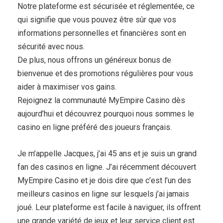
Notre plateforme est sécurisée et réglementée, ce
qui signifie que vous pouvez être sûr que vos
informations personnelles et financières sont en
sécurité avec nous.
De plus, nous offrons un généreux bonus de
bienvenue et des promotions régulières pour vous
aider à maximiser vos gains.
Rejoignez la communauté MyEmpire Casino dès
aujourd’hui et découvrez pourquoi nous sommes le
casino en ligne préféré des joueurs français.
Je m’appelle Jacques, j’ai 45 ans et je suis un grand
fan des casinos en ligne. J’ai récemment découvert
MyEmpire Casino et je dois dire que c’est l’un des
meilleurs casinos en ligne sur lesquels j’ai jamais
joué. Leur plateforme est facile à naviguer, ils offrent
une grande variété de jeux et leur service client est