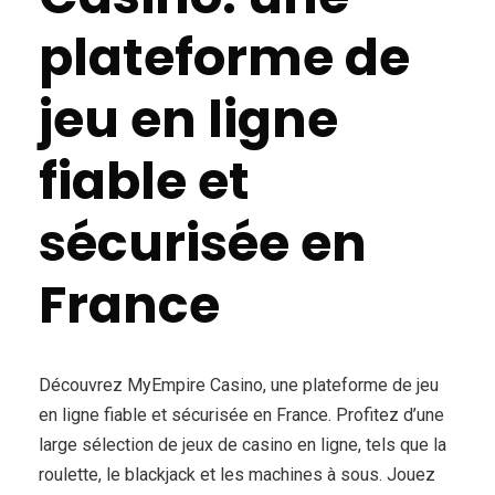
plateforme de
jeu en ligne
fiable et
sécurisée en
France
Découvrez MyEmpire Casino, une plateforme de jeu
en ligne fiable et sécurisée en France. Profitez d’une
large sélection de jeux de casino en ligne, tels que la
roulette, le blackjack et les machines à sous. Jouez