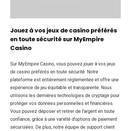
Jouez à vos jeux de casino préférés
en toute sécurité sur MyEmpire
Casino
Sur MyEmpire Casino, vous pouvez jouer à vos jeux
de casino préférés en toute sécurité. Notre
plateforme est entièrement réglementée et offre une
expérience de jeu équitable et transparente. Nous
utilisons les dernières technologies de cryptage pour
protéger vos données personnelles et financières.
Vous pouvez déposer et retirer de l’argent en toute
confiance, grâce à une variété d’options de paiement
sécurisées. De plus, notre équipe de support client