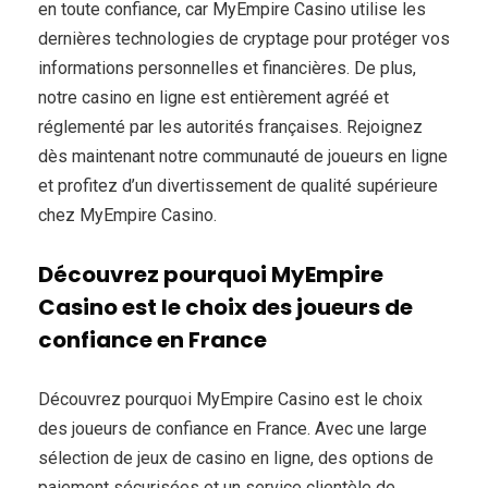
en toute confiance, car MyEmpire Casino utilise les
dernières technologies de cryptage pour protéger vos
informations personnelles et financières. De plus,
notre casino en ligne est entièrement agréé et
réglementé par les autorités françaises. Rejoignez
dès maintenant notre communauté de joueurs en ligne
et profitez d’un divertissement de qualité supérieure
chez MyEmpire Casino.
Découvrez pourquoi MyEmpire
Casino est le choix des joueurs de
confiance en France
Découvrez pourquoi MyEmpire Casino est le choix
des joueurs de confiance en France. Avec une large
sélection de jeux de casino en ligne, des options de
paiement sécurisées et un service clientèle de