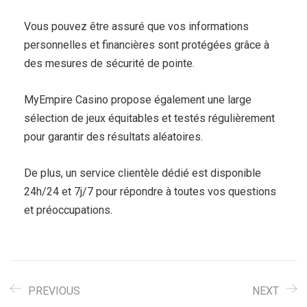
Vous pouvez être assuré que vos informations
personnelles et financières sont protégées grâce à
des mesures de sécurité de pointe.
MyEmpire Casino propose également une large
sélection de jeux équitables et testés régulièrement
pour garantir des résultats aléatoires.
De plus, un service clientèle dédié est disponible
24h/24 et 7j/7 pour répondre à toutes vos questions
et préoccupations.
PREVIOUS
NEXT