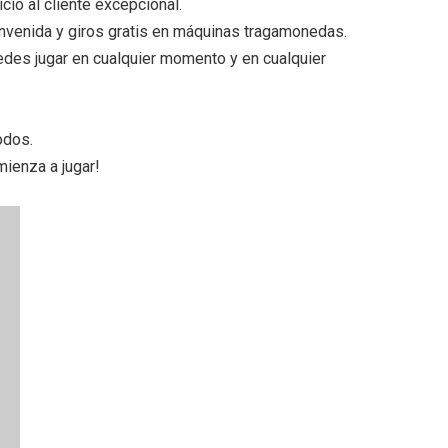
cio al cliente excepcional.
nvenida y giros gratis en máquinas tragamonedas.
edes jugar en cualquier momento y en cualquier
odos.
mienza a jugar!