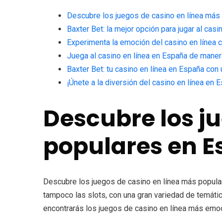
Descubre los juegos de casino en línea más
Baxter Bet: la mejor opción para jugar al cas
Experimenta la emoción del casino en línea 
Juega al casino en línea en España de maner
Baxter Bet: tu casino en línea en España con
¡Únete a la diversión del casino en línea en 
Descubre los j
populares en E
Descubre los juegos de casino en línea más popular
tampoco las slots, con una gran variedad de temáti
encontrarás los juegos de casino en línea más emoc