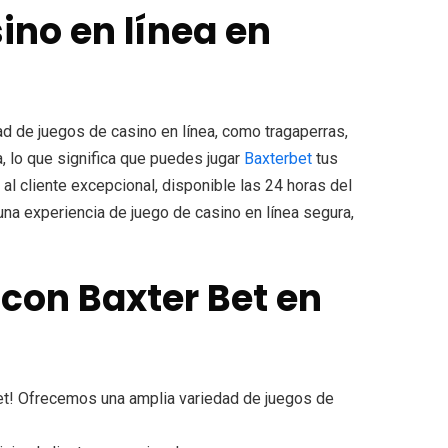
sino en línea en
ad de juegos de casino en línea, como tragaperras,
a, lo que significa que puedes jugar
Baxterbet
tus
al cliente excepcional, disponible las 24 horas del
una experiencia de juego de casino en línea segura,
 con Baxter Bet en
et! Ofrecemos una amplia variedad de juegos de