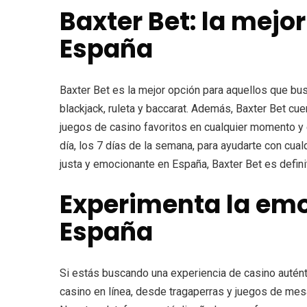
Baxter Bet: la mejor
España
Baxter Bet es la mejor opción para aquellos que bus
blackjack, ruleta y baccarat. Además, Baxter Bet cue
juegos de casino favoritos en cualquier momento y en
día, los 7 días de la semana, para ayudarte con cua
justa y emocionante en España, Baxter Bet es definit
Experimenta la emoc
España
Si estás buscando una experiencia de casino autén
casino en línea, desde tragaperras y juegos de mesa