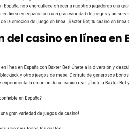
en España, nos enorgullece ofrecer a nuestros jugadores una gr
 en línea en español con una gran variedad de juegos y un servic
e la emoción del juego en línea. ¡Baxter Bet, tu casino en línea
ón del casino en línea en
 en línea en España con Baxter Bet! Únete a la diversión y desc
ta, blackjack y otros juegos de mesa. Disfruta de generosos bon
experimenta la emoción de un casino real. ¡Únete a Baxter Bet 
confiable en España?
e una gran variedad de juegos de casino!
s algo para todos los gustos!