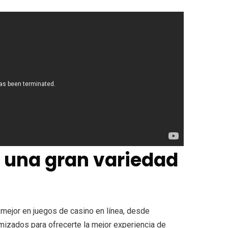
n una gran variedad
o mejor en juegos de casino en línea, desde
imizados para ofrecerte la mejor experiencia de