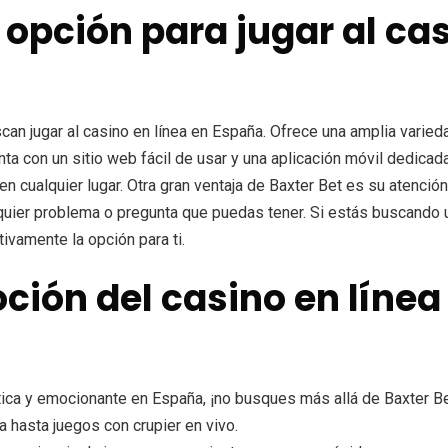
 opción para jugar al ca
can jugar al casino en línea en España. Ofrece una amplia varied
nta con un sitio web fácil de usar y una aplicación móvil dedicad
 cualquier lugar. Otra gran ventaja de Baxter Bet es su atención 
lquier problema o pregunta que puedas tener. Si estás buscando 
ivamente la opción para ti.
ión del casino en línea
tica y emocionante en España, ¡no busques más allá de Baxter B
 hasta juegos con crupier en vivo.