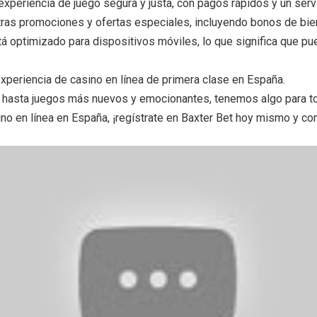
xperiencia de juego segura y justa, con pagos rápidos y un servi
ras promociones y ofertas especiales, incluyendo bonos de bie
tá optimizado para dispositivos móviles, lo que significa que pu
xperiencia de casino en línea de primera clase en España.
ck hasta juegos más nuevos y emocionantes, tenemos algo para t
ino en línea en España, ¡regístrate en Baxter Bet hoy mismo y co