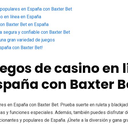
 populares en España con Baxter Bet
ino en línea en España
con Baxter Bet en España
a segura y confiable con Baxter Bet
 una gran variedad de juegos
España con Baxter Bet!
uegos de casino en 
spaña con Baxter B
es en España con Baxter Bet. Prueba suerte en ruleta y blackjac
cas y funciones especiales. Además, también puedes disfrutar de 
ionantes y populares de España. ¡Únete a la diversión y gana g