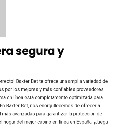
era segura y
orrecto! Baxter Bet te ofrece una amplia variedad de
stos por los mejores y más confiables proveedores
forma en línea está completamente optimizada para
. En Baxter Bet, nos enorgullecemos de ofrecer a
 más avanzadas para garantizar la protección de
l hogar del mejor casino en línea en España. ¡Juega