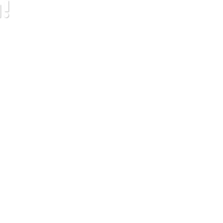
!
escubre nuestra emocionante oferta!