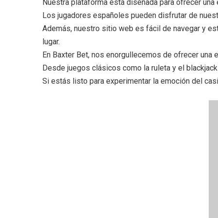
Nuestra plataforma está diseñada para ofrecer una e
Los jugadores españoles pueden disfrutar de nuest
Además, nuestro sitio web es fácil de navegar y es
lugar.
En Baxter Bet, nos enorgullecemos de ofrecer una e
Desde juegos clásicos como la ruleta y el blackja
Si estás listo para experimentar la emoción del cas