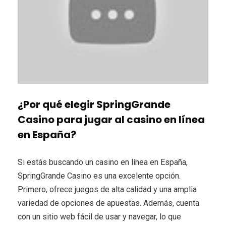
¿Por qué elegir SpringGrande
Casino para jugar al casino en línea
en España?
Si estás buscando un casino en línea en España,
SpringGrande Casino es una excelente opción.
Primero, ofrece juegos de alta calidad y una amplia
variedad de opciones de apuestas. Además, cuenta
con un sitio web fácil de usar y navegar, lo que