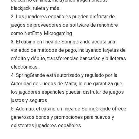
blackjack, ruleta y más.
2. Los jugadores españoles pueden disfrutar de
juegos de proveedores de software de renombre
como NetEnt y Microgaming.
3. El casino en línea de SpringGrande acepta una
variedad de métodos de pago, incluyendo tarjetas de
crédito y débito, transferencias bancarias y billeteras
electrónicas.
4. SpringGrande está autorizado y regulado por la
Autoridad de Juegos de Malta, lo que garantiza que
los jugadores españoles puedan disfrutar de juegos
justos y seguros.
5. Además, el casino en línea de SpringGrande ofrece
generosos bonos y promociones para nuevos y
existentes jugadores españoles.