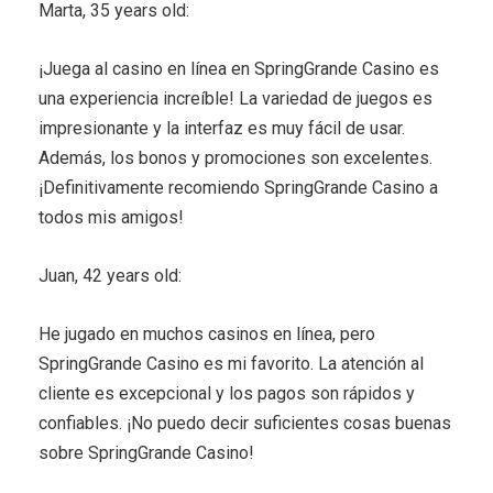
Marta, 35 years old:
¡Juega al casino en línea en SpringGrande Casino es
una experiencia increíble! La variedad de juegos es
impresionante y la interfaz es muy fácil de usar.
Además, los bonos y promociones son excelentes.
¡Definitivamente recomiendo SpringGrande Casino a
todos mis amigos!
Juan, 42 years old:
He jugado en muchos casinos en línea, pero
SpringGrande Casino es mi favorito. La atención al
cliente es excepcional y los pagos son rápidos y
confiables. ¡No puedo decir suficientes cosas buenas
sobre SpringGrande Casino!