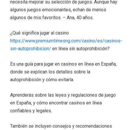
necesita mejorar su selección de juegos. Aunque hay
algunos juegos emocionantes, echan de menos
algunos de mis favoritos. – Ana, 40 años.
¿Qué significa jugar al casino
https://www.premiumtimesng.com/casino/es/casinos-
sin-autoprohibicion/
en línea sin autoprohibición?
Es una guía para jugar en casinos en línea en España,
donde se explican los detalles sobre la
autoprohibición y cómo evitarla.
Aprenderás sobre las leyes y regulaciones de juego
en España, y cómo encontrar casinos en línea
confiables y legales.
También se incluyen consejos y recomendaciones