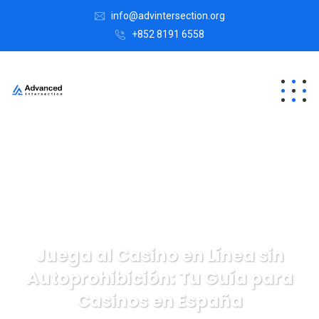
info@advintersection.org
+852 8191 6558
Juega al Casino en Línea sin
Autoprohibición: Tu Guía para
Casinos en España