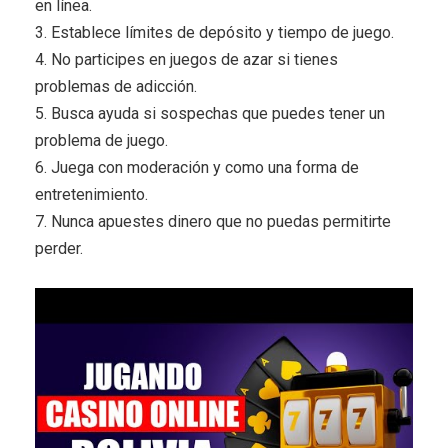
en línea.
3. Establece límites de depósito y tiempo de juego.
4. No participes en juegos de azar si tienes
problemas de adicción.
5. Busca ayuda si sospechas que puedes tener un
problema de juego.
6. Juega con moderación y como una forma de
entretenimiento.
7. Nunca apuestes dinero que no puedas permitirte
perder.