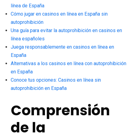
línea de España
Cómo jugar en casinos en línea en España sin
autoprohibición
Una guía para evitar la autoprohibición en casinos en
línea españoles
Juega responsablemente en casinos en línea en
España
Alternativas a los casinos en línea con autoprohibición
en España
Conoce tus opciones: Casinos en línea sin
autoprohibición en España
Comprensión
de la