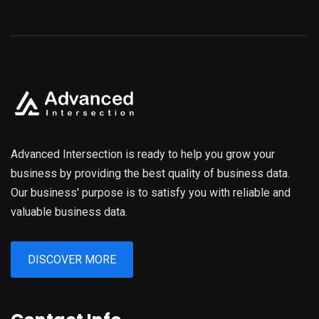
Advanced Intersection is ready to help you grow your
business by providing the best quality of business data.
Our business' purpose is to satisfy you with reliable and
valuable business data.
DISCOVER MORE