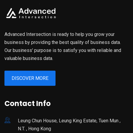
Advanced Intersection is ready to help you grow your
business by providing the best quality of business data.
Our business' purpose is to satisfy you with reliable and
valuable business data.
DISCOVER MORE
Contact Info
Leung Chun House, Leung King Estate, Tuen Mun ,
N.T. , Hong Kong