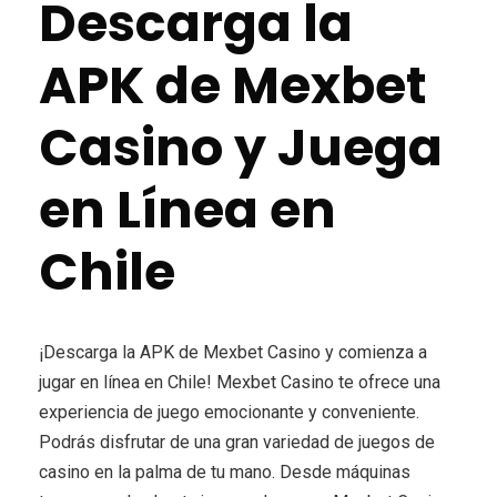
Descarga la
APK de Mexbet
Casino y Juega
en Línea en
Chile
¡Descarga la APK de Mexbet Casino y comienza a
jugar en línea en Chile! Mexbet Casino te ofrece una
experiencia de juego emocionante y conveniente.
Podrás disfrutar de una gran variedad de juegos de
casino en la palma de tu mano. Desde máquinas