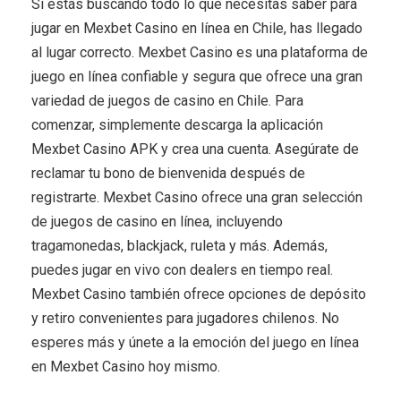
Si estás buscando todo lo que necesitas saber para
jugar en Mexbet Casino en línea en Chile, has llegado
al lugar correcto. Mexbet Casino es una plataforma de
juego en línea confiable y segura que ofrece una gran
variedad de juegos de casino en Chile. Para
comenzar, simplemente descarga la aplicación
Mexbet Casino APK y crea una cuenta. Asegúrate de
reclamar tu bono de bienvenida después de
registrarte. Mexbet Casino ofrece una gran selección
de juegos de casino en línea, incluyendo
tragamonedas, blackjack, ruleta y más. Además,
puedes jugar en vivo con dealers en tiempo real.
Mexbet Casino también ofrece opciones de depósito
y retiro convenientes para jugadores chilenos. No
esperes más y únete a la emoción del juego en línea
en Mexbet Casino hoy mismo.