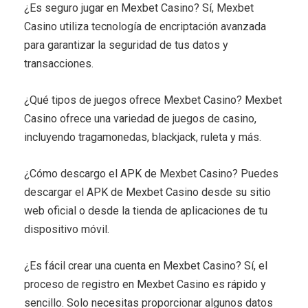
¿Es seguro jugar en Mexbet Casino? Sí, Mexbet
Casino utiliza tecnología de encriptación avanzada
para garantizar la seguridad de tus datos y
transacciones.
¿Qué tipos de juegos ofrece Mexbet Casino? Mexbet
Casino ofrece una variedad de juegos de casino,
incluyendo tragamonedas, blackjack, ruleta y más.
¿Cómo descargo el APK de Mexbet Casino? Puedes
descargar el APK de Mexbet Casino desde su sitio
web oficial o desde la tienda de aplicaciones de tu
dispositivo móvil.
¿Es fácil crear una cuenta en Mexbet Casino? Sí, el
proceso de registro en Mexbet Casino es rápido y
sencillo. Solo necesitas proporcionar algunos datos