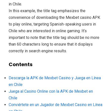
in Chile.
In this example, the title tag emphasizes the
convenience of downloading the Mexbet casino APK
to play online, targeting Spanish-speaking users in
Chile who are interested in online gaming. It’s
important to note that the title tag should be no more
than 60 characters long to ensure that it displays
correctly in search engine results.
Contents
Descarga la APK de Mexbet Casino y Juega en Línea
en Chile
Juega al Casino Online con la APK de Mexbet en
Chile
Conviértete en un Jugador de Mexbet Casino en Línea