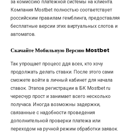
за комиссию платежной системы на клиента.
Компания Mostbet полностью соответствует
российским правилам гемблинга, предоставляя
бесплатные версии этих виртуальных слотов и
автоматов.
Скачайте Мобильную Версию Mostbet
Так упрощает процесс ддя всех, кто хочу
продолжать делать ставки. После этого сами
сможете войти в личный кабинет для начала
ставок. Этапов регистрации в БК Mostbet ru
чересчур прост и занимает всего несколько
получаса. Иногда возможны задержки,
связанные с надобности проведения
дополнительной проверки платежа или
переходом на ручной режим обработки заявок.