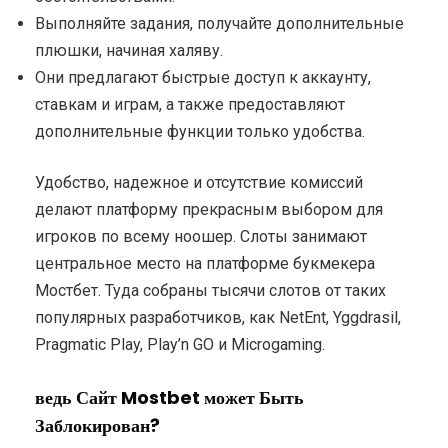
Выполняйте задания, получайте дополнительные
плюшки, начиная халяву.
Они предлагают быстрые доступ к аккаунту,
ставкам и играм, а также предоставляют
дополнительные функции только удобства.
Удобство, надежное и отсутствие комиссий
делают платформу прекрасным выбором для
игроков по всему ноошер. Слоты занимают
центральное место на платформе букмекера
Мостбет. Туда собраны тысячи слотов от таких
популярных разработчиков, как NetEnt, Yggdrasil,
Pragmatic Play, Play’n GO и Microgaming.
ведь Сайт Mostbet может Быть
Заблокирован?