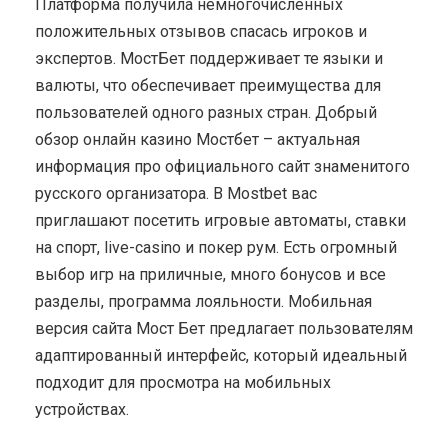
Платформа получила немногочисленных
положительных отзывов спасась игроков и
экспертов. МостБет поддерживает те языки и
валюты, что обеспечивает преимущества для
пользователей одного разных стран. Добрый
обзор онлайн казино Мостбет – актуальная
информация про официального сайт знаменитого
русского организатора. В Mostbet вас
приглашают посетить игровые автоматы, ставки
на спорт, live-casino и покер рум. Есть огромный
выбор игр на приличные, много бонусов и все
разделы, программа лояльности. Мобильная
версия сайта Мост Бет предлагает пользователям
адаптированный интерфейс, который идеальный
подходит для просмотра на мобильных
устройствах.