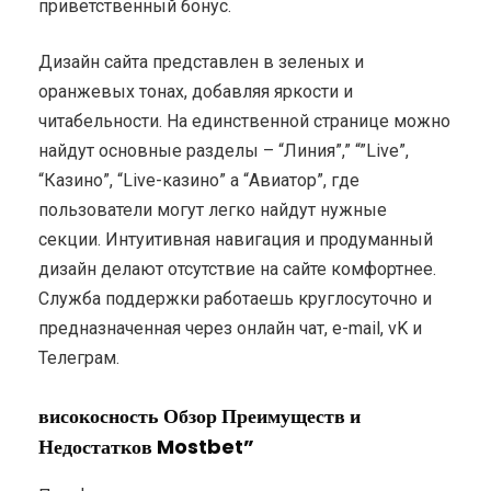
приветственный бонус.
Дизайн сайта представлен в зеленых и
оранжевых тонах, добавляя яркости и
читабельности. На единственной странице можно
найдут основные разделы – “Линия”,” “”Live”,
“Казино”, “Live-казино” а “Авиатор”, где
пользователи могут легко найдут нужные
секции. Интуитивная навигация и продуманный
дизайн делают отсутствие на сайте комфортнее.
Служба поддержки работаешь круглосуточно и
предназначенная через онлайн чат, e-mail, vK и
Телеграм.
високосность Обзор Преимуществ и
Недостатков Mostbet”