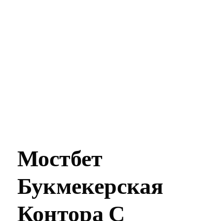
Мостбет
Букмекерская
Контора С