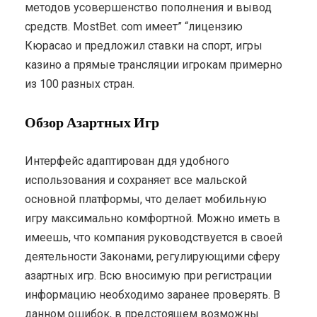
методов усовершенство пополнения и вывод
средств. MostBet. com имеет” “лицензию
Кюрасао и предложил ставки на спорт, игры
казино а прямые трансляции игрокам примерно
из 100 разных стран.
Обзор Азартных Игр
Интерфейс адаптирован ддя удобного
использования и сохраняет все мальской
основной платформы, что делает мобильную
игру максимально комфортной. Можно иметь в
имеешь, что компания руководствуется в своей
деятельности Законами, регулирующими сферу
азартных игр. Всю вносимую при регистрации
информацию необходимо заранее проверять. В
данном ошибок, в предстоящем возможны