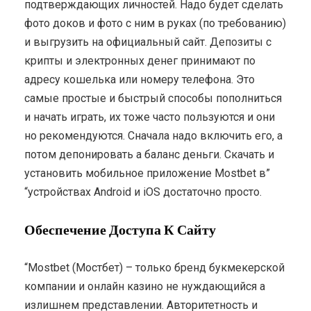
подтверждающих личностей. Надо будет сделать
фото доков и фото с ним в руках (по требованию)
и выгрузить на официальный сайт. Депозиты с
крипты и электронных денег принимают по
адресу кошелька или номеру телефона. Это
самые простые и быстрый способы пополниться
и начать играть, их тоже часто пользуются и они
но рекомендуются. Сначала надо включить его, а
потом депонировать а баланс деньги. Скачать и
установить мобильное приложение Mostbet в”
“устройствах Android и iOS достаточно просто.
Обеспечение Доступа К Сайту
“Mostbet (Мостбет) – только бренд букмекерской
компании и онлайн казино не нуждающийся а
излишнем представлении. Авторитетность и