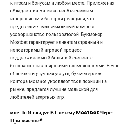
к играм и бонусам и любом месте. Приложения
обладают интуитивно необъяснимым
интерфейсом и быстрой реакцией, что
предполагает максимальный комфорт
усовершенство пользователей. Букмекер
Mostbet гарантирует клиентам странный и
неповторимый игровой процесс,
поддерживаемый большой степенью
безопасности а широкими возможностями. Вечно
обновляя и улучшая услуги, букмекерская
контора MostBet укрепляет твои позиции на
рынке, предлагая лучшие мальской для
любителей азартных игр.
мне Ли Я войдут В Систему Mostbet Через
Приложение?