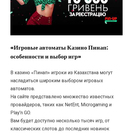
«Игровые автоматы Казино Пинап:
особенности и выбор игр»
В казино «Пинап» игроки из Казахстана могут
насладиться широким выбором игровых
автоматов.
На сайте представлено множество известных
провайдеров, таких как NetEnt, Microgaming и
Play’n GO.
Вам будет доступно несколько тысяч игр, от
классических слотов до последних новинок