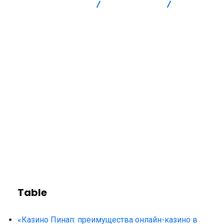
Advanced Intersection
Uncategorized
«Казино
Пинап: скачайте и начните играть в онлайн-казино в
Казахстане»
Table
«Казино Пинап: преимущества онлайн-казино в