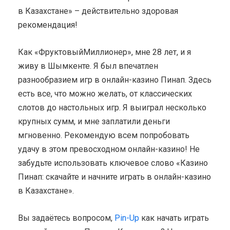
в Казахстане» – действительно здоровая
рекомендация!
Как «ФруктовыйМиллионер», мне 28 лет, и я
живу в Шымкенте. Я был впечатлен
разнообразием игр в онлайн-казино Пинап. Здесь
есть все, что можно желать, от классических
слотов до настольных игр. Я выиграл несколько
крупных сумм, и мне заплатили деньги
мгновенно. Рекомендую всем попробовать
удачу в этом превосходном онлайн-казино! Не
забудьте использовать ключевое слово «Казино
Пинап: скачайте и начните играть в онлайн-казино
в Казахстане».
Вы задаётесь вопросом,
Pin-Up
как начать играть