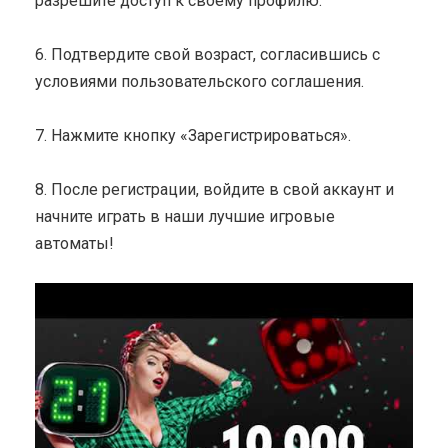
разрешите доступ к своему профилю.
6. Подтвердите свой возраст, согласившись с
условиями пользовательского соглашения.
7. Нажмите кнопку «Зарегистрироваться».
8. После регистрации, войдите в свой аккаунт и
начните играть в наши лучшие игровые
автоматы!