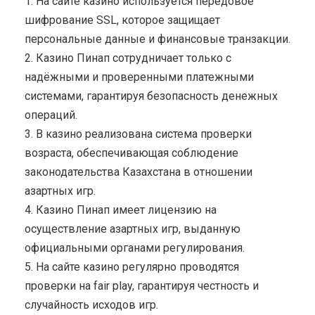
1. На сайте казино используется передовое
шифрование SSL, которое защищает
персональные данные и финансовые транзакции.
2. Казино Пинап сотрудничает только с
надёжными и проверенными платежными
системами, гарантируя безопасность денежных
операций.
3. В казино реализована система проверки
возраста, обеспечивающая соблюдение
законодательства Казахстана в отношении
азартных игр.
4. Казино Пинап имеет лицензию на
осуществление азартных игр, выданную
официальными органами регулирования.
5. На сайте казино регулярно проводятся
проверки на fair play, гарантируя честность и
случайность исходов игр.