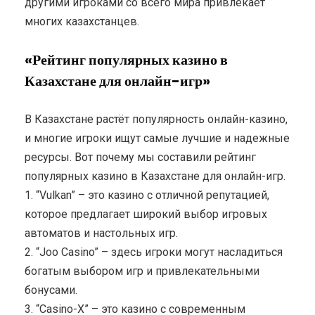
другими игроками со всего мира привлекает
многих казахстанцев.
«Рейтинг популярных казино в
Казахстане для онлайн-игр»
В Казахстане растёт популярность онлайн-казино,
и многие игроки ищут самые лучшие и надежные
ресурсы. Вот почему мы составили рейтинг
популярных казино в Казахстане для онлайн-игр.
1. “Vulkan” – это казино с отличной репутацией,
которое предлагает широкий выбор игровых
автоматов и настольных игр.
2. “Joo Casino” – здесь игроки могут насладиться
богатым выбором игр и привлекательными
бонусами.
3. “Casino-X” – это казино с современным