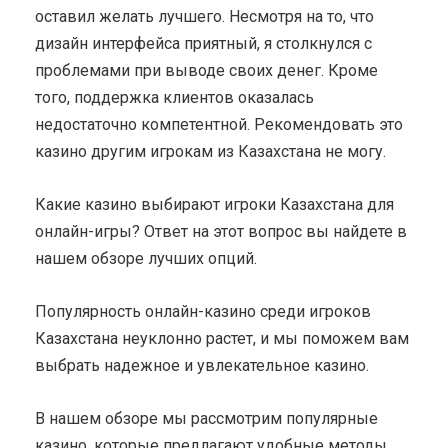
оставил желать лучшего. Несмотря на то, что
дизайн интерфейса приятный, я столкнулся с
проблемами при выводе своих денег. Кроме
того, поддержка клиентов оказалась
недостаточно компетентной. Рекомендовать это
казино другим игрокам из Казахстана не могу.
Какие казино выбирают игроки Казахстана для
онлайн-игры? Ответ на этот вопрос вы найдете в
нашем обзоре лучших опций.
Популярность онлайн-казино среди игроков
Казахстана неуклонно растет, и мы поможем вам
выбрать надежное и увлекательное казино.
В нашем обзоре мы рассмотрим популярные
казино, которые предлагают удобные методы