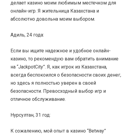
делает казино моим любимым местечком для
онлайн-игр. Я жительница Казахстана и
абсолютно довольна моим выбором.
Адиль, 24 года:
Если вы ищите надежное и удобное онлайн-
казино, то рекомендую вам обратить внимание
на “JackpotCity”. Я, как игрок из Казахстана,
всегда беспокоился о безопасности своих денег,
но здесь я полностью уверен в своей
безопасности. Превосходный выбор игр и
отличное обслуживание.
Нурсултан, 31 год:
К сожалению, мой опыт в казино “Betway”