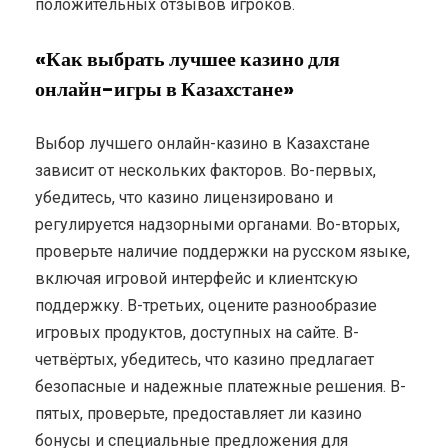
положительных отзывов игроков.
«Как выбрать лучшее казино для
онлайн-игры в Казахстане»
Выбор лучшего онлайн-казино в Казахстане
зависит от нескольких факторов. Во-первых,
убедитесь, что казино лицензировано и
регулируется надзорными органами. Во-вторых,
проверьте наличие поддержки на русском языке,
включая игровой интерфейс и клиентскую
поддержку. В-третьих, оцените разнообразие
игровых продуктов, доступных на сайте. В-
четвёртых, убедитесь, что казино предлагает
безопасные и надежные платежные решения. В-
пятых, проверьте, предоставляет ли казино
бонусы и специальные предложения для