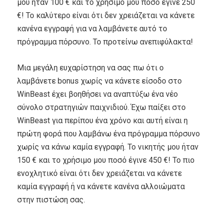
μου ήταν 100 € και το χρήσιμο μου ποσό έγινε 250
€! Το καλύτερο είναι ότι δεν χρειάζεται να κάνετε
κανένα εγγραφή για να λαμβάνετε αυτό το
πρόγραμμα πόρσυνο. Το προτείνω ανεπιφύλακτα!
Μια μεγάλη ευχαρίστηση να σας πω ότι ο
λαμβάνετε bonus χωρίς να κάνετε είσοδο στο
WinBeast έχει βοηθήσει να αναπτύξω ένα νέο
σύνολο στρατηγιών παιχνιδιού. Έχω παίξει στο
WinBeast για περίπου ένα χρόνο και αυτή είναι η
πρώτη φορά που λαμβάνω ένα πρόγραμμα πόρσυνο
χωρίς να κάνω καμία εγγραφή. Το νικητής μου ήταν
150 € και το χρήσιμο μου ποσό έγινε 450 €! Το πιο
ενοχλητικό είναι ότι δεν χρειάζεται να κάνετε
καμία εγγραφή ή να κάνετε κανένα αλλοιώματα
στην πιστώση σας.