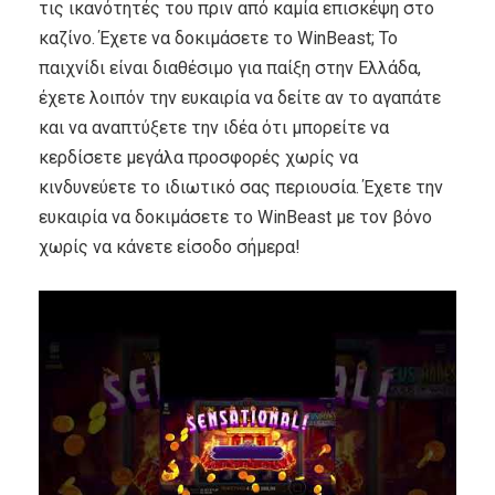
τις ικανότητές του πριν από καμία επισκέψη στο
καζίνο. Έχετε να δοκιμάσετε το WinBeast; Το
παιχνίδι είναι διαθέσιμο για παίξη στην Ελλάδα,
έχετε λοιπόν την ευκαιρία να δείτε αν το αγαπάτε
και να αναπτύξετε την ιδέα ότι μπορείτε να
κερδίσετε μεγάλα προσφορές χωρίς να
κινδυνεύετε το ιδιωτικό σας περιουσία. Έχετε την
ευκαιρία να δοκιμάσετε το WinBeast με τον βόνο
χωρίς να κάνετε είσοδο σήμερα!