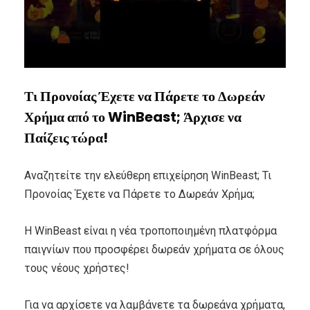
Τι Προνοίας Έχετε να Πάρετε το Δωρεάν
Χρήμα από το WinBeast; Άρχισε να
Παίζεις τώρα!
Αναζητείτε την ελεύθερη επιχείρηση WinBeast; Τι
Προνοίας Έχετε να Πάρετε το Δωρεάν Χρήμα;
Η WinBeast είναι η νέα τροποποιημένη πλατφόρμα
παιγνίων που προσφέρει δωρεάν χρήματα σε όλους
τους νέους χρήστες!
Για να αρχίσετε να λαμβάνετε τα δωρεάνα χρήματα,