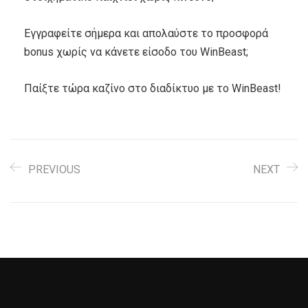
Εγγραφείτε σήμερα και απολαύστε το προσφορά
bonus χωρίς να κάνετε είσοδο του WinBeast;
Παίξτε τώρα καζίνο στο διαδίκτυο με το WinBeast!
PREVIOUS
NEXT