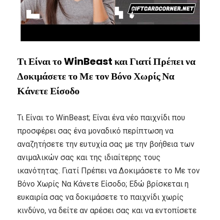
Τι Είναι το WinBeast και Γιατί Πρέπει να
Δοκιμάσετε το Με τον Βόνο Χωρίς Να
Κάνετε Είσοδο
Τι Είναι το WinBeast; Είναι ένα νέο παιχνίδι που
προσφέρει σας ένα μοναδικό περίπτωση να
αναζητήσετε την ευτυχία σας με την βοήθεια των
ανιμαλικών σας και της ιδιαίτερης τους
ικανότητας. Γιατί Πρέπει να Δοκιμάσετε το Με τον
Βόνο Χωρίς Να Κάνετε Είσοδο; Εδώ βρίσκεται η
ευκαιρία σας να δοκιμάσετε το παιχνίδι χωρίς
κινδύνο, να δείτε αν αρέσει σας και να εντοπίσετε