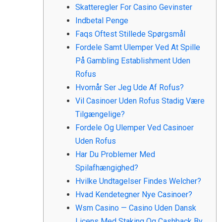
Skatteregler For Casino Gevinster
Indbetal Penge
Faqs Oftest Stillede Spørgsmål
Fordele Samt Ulemper Ved At Spille
På Gambling Establishment Uden
Rofus
Hvornår Ser Jeg Ude Af Rofus?
Vil Casinoer Uden Rofus Stadig Være
Tilgængelige?
Fordele Og Ulemper Ved Casinoer
Uden Rofus
Har Du Problemer Med
Spilafhængighed?
Hvilke Undtagelser Findes Welcher?
Hvad Kendetegner Nye Casinoer?
Wsm Casino — Casino Uden Dansk
Licens Med Staking Og Cashback By