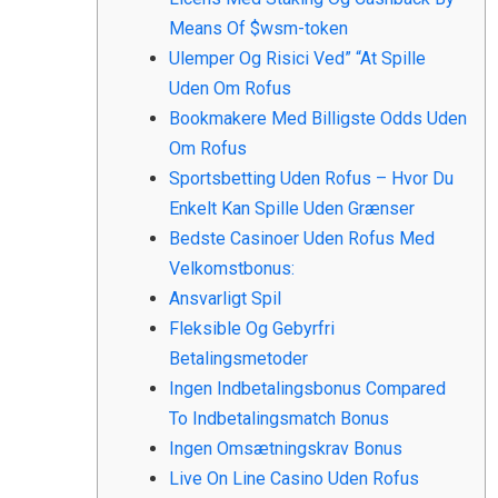
Means Of $wsm-token
Ulemper Og Risici Ved” “At Spille
Uden Om Rofus
Bookmakere Med Billigste Odds Uden
Om Rofus
Sportsbetting Uden Rofus – Hvor Du
Enkelt Kan Spille Uden Grænser
Bedste Casinoer Uden Rofus Med
Velkomstbonus:
Ansvarligt Spil
Fleksible Og Gebyrfri
Betalingsmetoder
Ingen Indbetalingsbonus Compared
To Indbetalingsmatch Bonus
Ingen Omsætningskrav Bonus
Live On Line Casino Uden Rofus