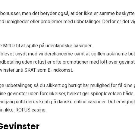
ørre bonusser, men det betyder også, at der ikke er samme beskyt
enigheder eller problemer med udbetalinger. Derfor er det vigtigt
 MitID til at spille på udenlandske casinoer.
er blevet snydt med vinderchancerne samt at spillemaskinerne but
betaling uden rofus) er ofte promotioner med loft over gevinst
evinster unti SKAT som B-indkomst.
e udbetalinger, så du sikkert og hurtigt har mulighed for få dine 
dine gevinster uden forsinkelser, hvilket gør spiloplevelsen både 
adgang until deres konti på danske online casinoer. Det er vigtig
 ain ikke-ROFUS casino.
Gevinster