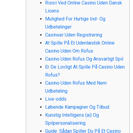
Risici Ved Online Casino Uden Dansk
Licens
Mulighed For Hurtige Ind- Og
Udbetalinger
Casinoer Uden Registrering
At Spille På Et Udenlandsk Online
Casino Uden Om Rofus
Casino Uden Rofus Og Ansvarligt Spil
Er De Lovligt At Spille På Casino Uden
Rofus?
Casino Uden Rofus Med Nem
Udbetaling
Live-odds
Løbende Kampagner Og Tilbud
Kunstig Intelligens (ai) Og
Spilpersonalisering
Guide: Sådan Spiller Du På Et Casino