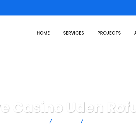
HOME
SERVICES
PROJECTS
ve Casino Uden Rof
Advanced Intersection
reviewer
Live Casino Uden Rofus”