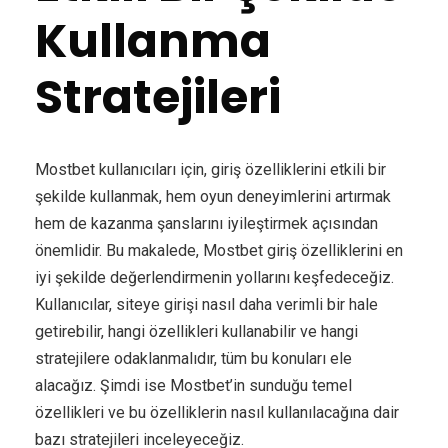
Kullanma
Stratejileri
Mostbet kullanıcıları için, giriş özelliklerini etkili bir
şekilde kullanmak, hem oyun deneyimlerini artırmak
hem de kazanma şanslarını iyileştirmek açısından
önemlidir. Bu makalede, Mostbet giriş özelliklerini en
iyi şekilde değerlendirmenin yollarını keşfedeceğiz.
Kullanıcılar, siteye girişi nasıl daha verimli bir hale
getirebilir, hangi özellikleri kullanabilir ve hangi
stratejilere odaklanmalıdır, tüm bu konuları ele
alacağız. Şimdi ise Mostbet’in sunduğu temel
özellikleri ve bu özelliklerin nasıl kullanılacağına dair
bazı stratejileri inceleyeceğiz.