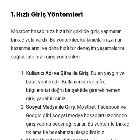
1. Hızlı Giriş Yöntemleri
Mostbet hesabınıza hızlı bir şekilde giriş yapmanın
birkaç yolu vardır. Bu yöntemler, kullanıcıların zaman
kazanmalarını ve daha hızlı bir deneyim yaşamalarını
sağlar. İşte hızlı giriş yöntemleri:
Kullanıcı Adı ve Şifre ile Giriş:
Bu en yaygın ve
basit yöntemdir. Kullanıcı adı ve şifre
bilgilerinizi doğru bir şekilde girerek hemen
giriş yapabilirsiniz.
Sosyal Medya ile Giriş:
Mostbet, Facebook ve
Google gibi sosyal medya hesapları üzerinden
giriş yapma seçeneği sunar. Bu yöntemle birkaç
tıklama ile hesabınıza ulaşabilirsiniz.