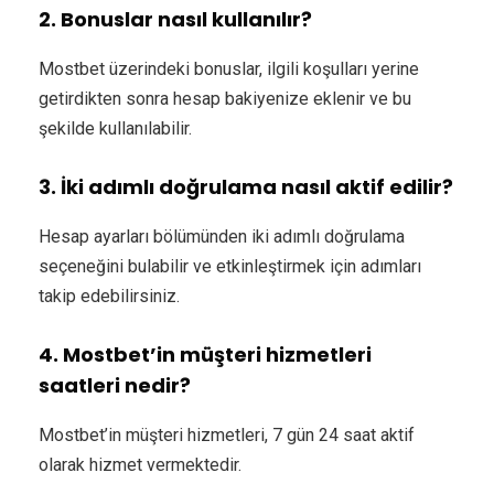
2. Bonuslar nasıl kullanılır?
Mostbet üzerindeki bonuslar, ilgili koşulları yerine
getirdikten sonra hesap bakiyenize eklenir ve bu
şekilde kullanılabilir.
3. İki adımlı doğrulama nasıl aktif edilir?
Hesap ayarları bölümünden iki adımlı doğrulama
seçeneğini bulabilir ve etkinleştirmek için adımları
takip edebilirsiniz.
4. Mostbet’in müşteri hizmetleri
saatleri nedir?
Mostbet’in müşteri hizmetleri, 7 gün 24 saat aktif
olarak hizmet vermektedir.