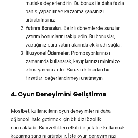
mutlaka değerlendirin. Bu bonus ile daha fazla
bahis yapabilir ve kazanma şansınızı
artırabilirsiniz.
Yatırım Bonusları:
Belirli dönemlerde sunulan
yatırım bonuslarını takip edin. Bu bonuslar,
yaptığınız para yatırmalarında ek kredi sağlar.
İllüzyonel Ödemeler:
Promosyonlarınızı
zamanında kullanarak, kayıplarınızı minimize
etme şansınız olur. Süresi dolmadan bu
fırsatları değerlendirmeyi unutmayın.
4. Oyun Deneyimini Geliştirme
Mostbet, kullanıcıların oyun deneyimlerini daha
eğlenceli hale getirmek için bir dizi özellik
sunmaktadır. Bu özellikleri etkili bir şekilde kullanmak,
kazanma şansını artırabilir. İşte oyun deneyiminizi