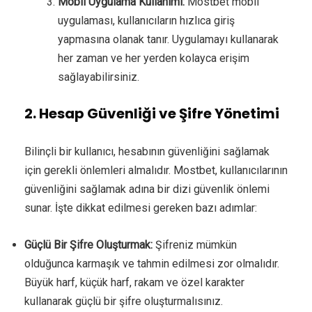
Mobil Uygulama Kullanımı:
Mostbet mobil
uygulaması, kullanıcıların hızlıca giriş
yapmasına olanak tanır. Uygulamayı kullanarak
her zaman ve her yerden kolayca erişim
sağlayabilirsiniz.
2. Hesap Güvenliği ve Şifre Yönetimi
Bilinçli bir kullanıcı, hesabının güvenliğini sağlamak
için gerekli önlemleri almalıdır. Mostbet, kullanıcılarının
güvenliğini sağlamak adına bir dizi güvenlik önlemi
sunar. İşte dikkat edilmesi gereken bazı adımlar:
Güçlü Bir Şifre Oluşturmak:
Şifreniz mümkün
olduğunca karmaşık ve tahmin edilmesi zor olmalıdır.
Büyük harf, küçük harf, rakam ve özel karakter
kullanarak güçlü bir şifre oluşturmalısınız.