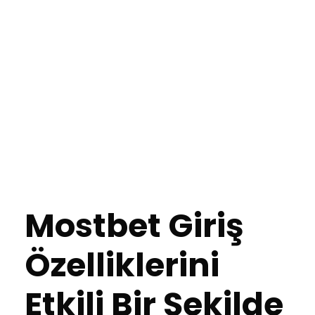
Mostbet Giriş
Özelliklerini
Etkili Bir Şekilde