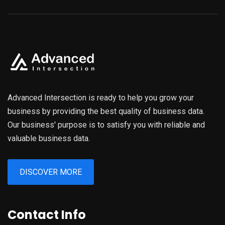
Advanced Intersection is ready to help you grow your
business by providing the best quality of business data.
Our business' purpose is to satisfy you with reliable and
valuable business data.
DISCOVER MORE
Contact Info