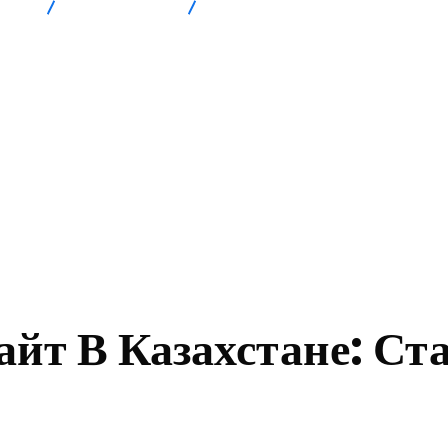
tion
Uncategorized
Мостбет Kz ️ Официальный Сайт, 
йт В Казахстане: Ст