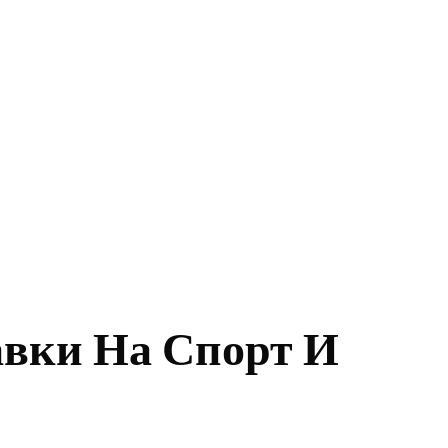
Игровые Автоматы
авки На Спорт И