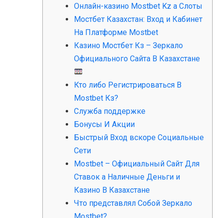
Онлайн-казино Mostbet Kz а Слоты
Мостбет Казахстан: Вход и Кабинет
На Платформе Mostbet
Казино Мостбет Кз – Зеркало
Официального Сайта В Казахстане
Кто либо Регистрироваться В
Mostbet Кз?
Служба поддержке
Бонусы И Акции
Быстрый Вход вскоре Социальные
Сети
Mostbet – Официальный Сайт Для
Ставок а Наличные Деньги и
Казино В Казахстане
Что представлял Собой Зеркало
Mostbet?