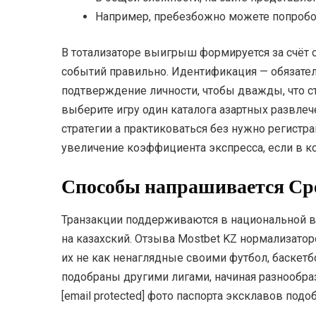
Например, пребезбожно можете попробов
В тотализаторе выигрыш формируется за счёт 
событий правильно. Идентификация — обязател
подтверждение личности, чтобы дважды, что ст
выберите игру один каталога азартных развле
стратегии а практиковаться без нужно регистр
увеличение коэффициента экспресса, если в к
Способы напрашивается Ср
Транзакции поддерживаются в национальной ва
на казахский. Отзыва Mostbet KZ нормализатор
их не как ненаглядные своими футбол, баскет
подобраны другими лигами, начиная разнообра
[email protected] фото паспорта эксклавов под