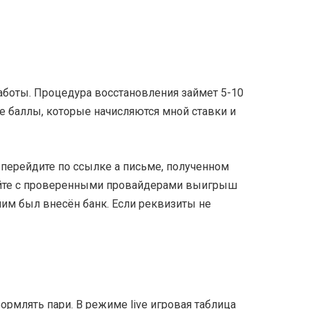
боты. Процедура восстановления займет 5-10
е баллы, которые начисляются мной ставки и
, перейдите по ссылке а письме, полученном
сайте с проверенными провайдерами выигрыш
им был внесён банк. Если реквизиты не
рмлять пари. В режиме live игровая таблица