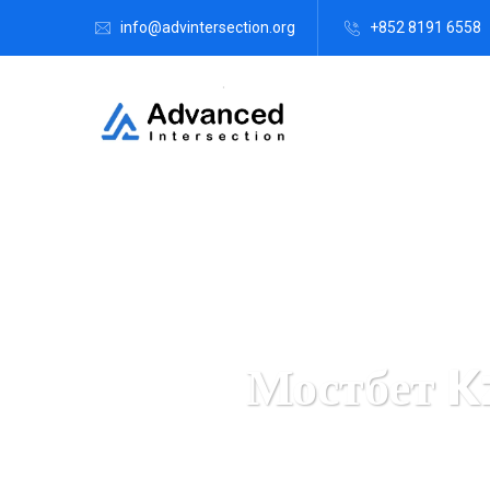
info@advintersection.org
+852 8191 6558
Мостбет K