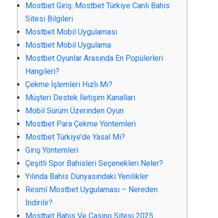
Mostbet Giriş: Mostbet Türkiye Canlı Bahis
Sitesi Bilgileri
Mostbet Mobil Uygulaması
Mostbet Mobil Uygulama
Mostbet Oyunlar Arasında En Popülerleri
Hangileri?
Çekme İşlemleri Hızlı Mı?
Müşteri Destek İletişim Kanalları
Mobil Sürüm Üzerinden Oyun
Mostbet Para Çekme Yöntemleri
Mostbet Türkiye’de Yasal Mı?
Giriş Yöntemleri
Çeşitli Spor Bahisleri Seçenekleri Neler?
Yılında Bahis Dünyasındaki Yenilikler
Resmî Mostbet Uygulaması – Nereden
İndirilir?
Mostbet Bahis Ve Casino Sitesi 2025