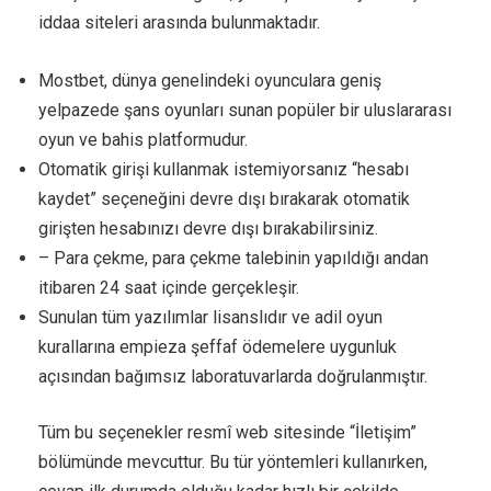
iddaa siteleri arasında bulunmaktadır.
Mostbet, dünya genelindeki oyunculara geniş
yelpazede şans oyunları sunan popüler bir uluslararası
oyun ve bahis platformudur.
Otomatik girişi kullanmak istemiyorsanız “hesabı
kaydet” seçeneğini devre dışı bırakarak otomatik
girişten hesabınızı devre dışı bırakabilirsiniz.
– Para çekme, para çekme talebinin yapıldığı andan
itibaren 24 saat içinde gerçekleşir.
Sunulan tüm yazılımlar lisanslıdır ve adil oyun
kurallarına empieza şeffaf ödemelere uygunluk
açısından bağımsız laboratuvarlarda doğrulanmıştır.
Tüm bu seçenekler resmî web sitesinde “İletişim”
bölümünde mevcuttur. Bu tür yöntemleri kullanırken,