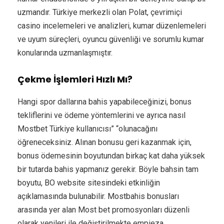
uzmandır. Türkiye merkezli olan Polat, çevrimiçi
casino incelemeleri ve analizleri, kumar düzenlemeleri
ve uyum süreçleri, oyuncu güvenliği ve sorumlu kumar
konularında uzmanlaşmıştır.
Çekme İşlemleri Hızlı Mı?
Hangi spor dallarına bahis yapabileceğinizi, bonus
tekliflerini ve ödeme yöntemlerini ve ayrıca nasıl
Mostbet Türkiye kullanıcısı” “olunacağını
öğreneceksiniz. Alınan bonusu geri kazanmak için,
bonus ödemesinin boyutundan birkaç kat daha yüksek
bir tutarda bahis yapmanız gerekir. Böyle bahsin tam
boyutu, BO website sitesindeki etkinliğin
açıklamasında bulunabilir. Mostbahis bonusları
arasında yer alan Most bet promosyonları düzenli
olarak yenileri ile değiştirilmekte empieza