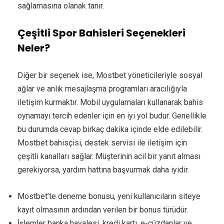
sağlamasına olanak tanır.
Çeşitli Spor Bahisleri Seçenekleri
Neler?
Diğer bir seçenek ise, Mostbet yöneticileriyle sosyal
ağlar ve anlık mesajlaşma programları aracılığıyla
iletişim kurmaktır. Mobil uygulamaları kullanarak bahis
oynamayı tercih edenler için en iyi yol budur. Genellikle
bu durumda cevap birkaç dakika içinde elde edilebilir.
Mostbet bahisçisi, destek servisi ile iletişim için
çeşitli kanalları sağlar. Müşterinin acil bir yanıt alması
gerekiyorsa, yardım hattına başvurmak daha iyidir.
Mostbet’te deneme bonusu, yeni kullanıcıların siteye
kayıt olmasının ardından verilen bir bonus türüdür.
İşlemler banka havalesi, kredi kartı, e-cüzdanlar ve