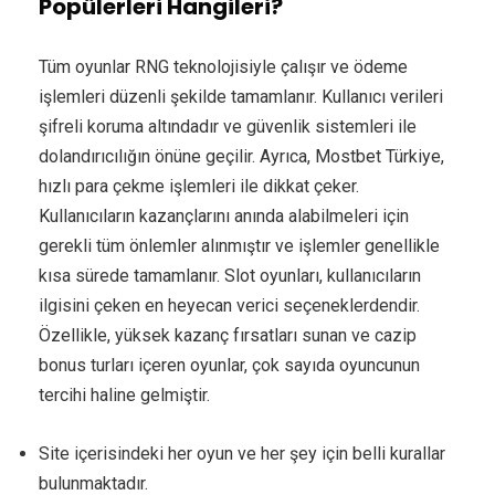
Popülerleri Hangileri?
Tüm oyunlar RNG teknolojisiyle çalışır ve ödeme
işlemleri düzenli şekilde tamamlanır. Kullanıcı verileri
şifreli koruma altındadır ve güvenlik sistemleri ile
dolandırıcılığın önüne geçilir. Ayrıca, Mostbet Türkiye,
hızlı para çekme işlemleri ile dikkat çeker.
Kullanıcıların kazançlarını anında alabilmeleri için
gerekli tüm önlemler alınmıştır ve işlemler genellikle
kısa sürede tamamlanır. Slot oyunları, kullanıcıların
ilgisini çeken en heyecan verici seçeneklerdendir.
Özellikle, yüksek kazanç fırsatları sunan ve cazip
bonus turları içeren oyunlar, çok sayıda oyuncunun
tercihi haline gelmiştir.
Site içerisindeki her oyun ve her şey için belli kurallar
bulunmaktadır.