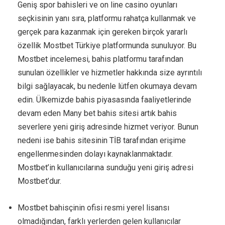
Geniş spor bahisleri ve on line casino oyunları
seçkisinin yanı sıra, platformu rahatça kullanmak ve
gerçek para kazanmak için gereken birçok yararlı
özellik Mostbet Türkiye platformunda sunuluyor. Bu
Mostbet incelemesi, bahis platformu tarafından
sunulan özellikler ve hizmetler hakkında size ayrıntılı
bilgi sağlayacak, bu nedenle lütfen okumaya devam
edin. Ülkemizde bahis piyasasında faaliyetlerinde
devam eden Many bet bahis sitesi artık bahis
severlere yeni giriş adresinde hizmet veriyor. Bunun
nedeni ise bahis sitesinin TİB tarafından erişime
engellenmesinden dolayı kaynaklanmaktadır.
Mostbet’in kullanıcılarına sunduğu yeni giriş adresi
Mostbet’dur.
Mostbet bahisçinin ofisi resmi yerel lisansı
olmadığından, farklı yerlerden gelen kullanıcılar