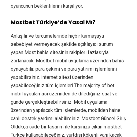
oyuncunun beklentilerini karşılıyor.
Mostbet Türkiye’de Yasal Mı?
Anlaşılır ve tercümelerinde hiçbir karmaşaya
sebebiyet vermeyecek şekilde açıklayıcı sunum
yapan Most bahis sitesinin rakipleri fazlasıyla
zorlanacak. Mostbet mobil uygulama üzerinden bahis
oynayabilir, para çekimi ve para yatırımı işlemlerini
yapabilirsiniz. İnternet sitesi üzerinden
yapabileceğiniz tüm işlemleri The majority of bet
mobil uygulaması üzerinden de dilediğiniz saat ve
günde gerçekleştirebilirsiniz. Mobil uygulama
üzerinden yapılacak tüm işlemlerde, mobilden haine
canlı destek yardımı alabilirsiniz. Mostbet Güncel Giriş
Oldukça sade bir tasarım ile karşınıza çıkan mostbet,
Türkçe kullanabileceğiniz, yurtdışı kökenli yani kaçak