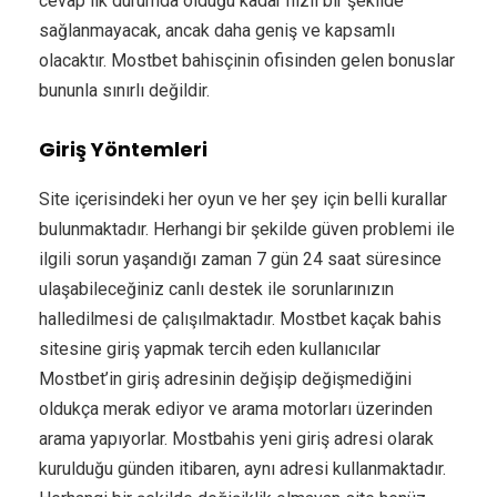
cevap ilk durumda olduğu kadar hızlı bir şekilde
sağlanmayacak, ancak daha geniş ve kapsamlı
olacaktır. Mostbet bahisçinin ofisinden gelen bonuslar
bununla sınırlı değildir.
Giriş Yöntemleri
Site içerisindeki her oyun ve her şey için belli kurallar
bulunmaktadır. Herhangi bir şekilde güven problemi ile
ilgili sorun yaşandığı zaman 7 gün 24 saat süresince
ulaşabileceğiniz canlı destek ile sorunlarınızın
halledilmesi de çalışılmaktadır. Mostbet kaçak bahis
sitesine giriş yapmak tercih eden kullanıcılar
Mostbet’in giriş adresinin değişip değişmediğini
oldukça merak ediyor ve arama motorları üzerinden
arama yapıyorlar. Mostbahis yeni giriş adresi olarak
kurulduğu günden itibaren, aynı adresi kullanmaktadır.