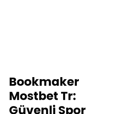
Bookmaker
Mostbet Tr:
Güvenli Spor