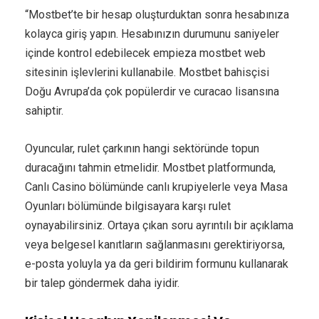
“Mostbet’te bir hesap oluşturduktan sonra hesabınıza
kolayca giriş yapın. Hesabınızın durumunu saniyeler
içinde kontrol edebilecek empieza mostbet web
sitesinin işlevlerini kullanabile. Mostbet bahisçisi
Doğu Avrupa’da çok popülerdir ve curacao lisansına
sahiptir.
Oyuncular, rulet çarkının hangi sektöründe topun
duracağını tahmin etmelidir. Mostbet platformunda,
Canlı Casino bölümünde canlı krupiyelerle veya Masa
Oyunları bölümünde bilgisayara karşı rulet
oynayabilirsiniz. Ortaya çıkan soru ayrıntılı bir açıklama
veya belgesel kanıtların sağlanmasını gerektiriyorsa,
e-posta yoluyla ya da geri bildirim formunu kullanarak
bir talep göndermek daha iyidir.