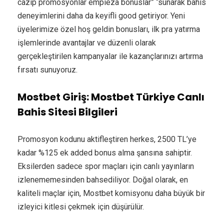
cazip promosyonlar empieza bonuslar” “sunarak bahis
deneyimlerini daha da keyifli good getiriyor. Yeni
üyelerimize özel hoş geldin bonusları, ilk pra yatırma
işlemlerinde avantajlar ve düzenli olarak
gerçekleştirilen kampanyalar ile kazançlarınızı artırma
fırsatı sunuyoruz.
Mostbet Giriş: Mostbet Türkiye Canlı
Bahis Sitesi Bilgileri
Promosyon kodunu aktifleştiren herkes, 2500 TL’ye
kadar %125 ek added bonus alma şansına sahiptir.
Eksilerden sadece spor maçları için canlı yayınların
izlenememesinden bahsediliyor. Doğal olarak, en
kaliteli maçlar için, Mostbet komisyonu daha büyük bir
izleyici kitlesi çekmek için düşürülür.