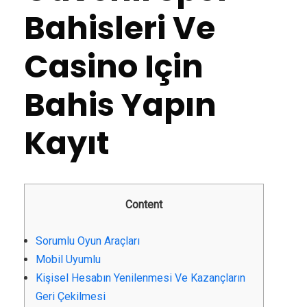
Bahisleri Ve
Casino Için
Bahis Yapın
Kayıt
Content
Sorumlu Oyun Araçları
Mobil Uyumlu
Kişisel Hesabın Yenilenmesi Ve Kazançların
Geri Çekilmesi