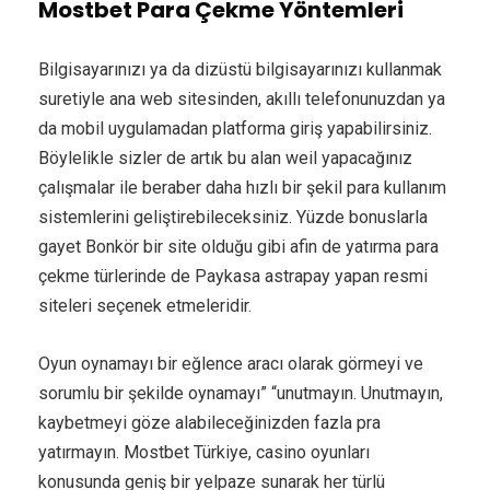
Mostbet Para Çekme Yöntemleri
Bilgisayarınızı ya da dizüstü bilgisayarınızı kullanmak
suretiyle ana web sitesinden, akıllı telefonunuzdan ya
da mobil uygulamadan platforma giriş yapabilirsiniz.
Böylelikle sizler de artık bu alan weil yapacağınız
çalışmalar ile beraber daha hızlı bir şekil para kullanım
sistemlerini geliştirebileceksiniz. Yüzde bonuslarla
gayet Bonkör bir site olduğu gibi afin de yatırma para
çekme türlerinde de Paykasa astrapay yapan resmi
siteleri seçenek etmeleridir.
Oyun oynamayı bir eğlence aracı olarak görmeyi ve
sorumlu bir şekilde oynamayı” “unutmayın. Unutmayın,
kaybetmeyi göze alabileceğinizden fazla pra
yatırmayın. Mostbet Türkiye, casino oyunları
konusunda geniş bir yelpaze sunarak her türlü