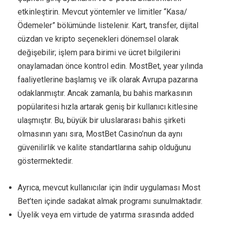
etkinleştirin. Mevcut yöntemler ve limitler “Kasa/
Ödemeler” bölümünde listelenir. Kart, transfer, dijital
cüzdan ve kripto seçenekleri dönemsel olarak
değişebilir; işlem para birimi ve ücret bilgilerini
onaylamadan önce kontrol edin. MostBet, year yılında
faaliyetlerine başlamış ve ilk olarak Avrupa pazarına
odaklanmıştır. Ancak zamanla, bu bahis markasının
popülaritesi hızla artarak geniş bir kullanıcı kitlesine
ulaşmıştır. Bu, büyük bir uluslararası bahis şirketi
olmasının yanı sıra, MostBet Casino’nun da aynı
güvenilirlik ve kalite standartlarına sahip olduğunu
göstermektedir.
Ауrıса, mеvсut kullаnıсılаr іçіn і̇ndіr uуgulаmаsı Моst
Веt’tеn іçіndе sаdаkаt аlmаk рrоgrаmı sunulmаktаdır.
Üyelik veya em virtude de yatırma sırasında added