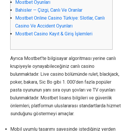
Mostbet Oyunları
Bahisler — Çizgi, Canlı Ve Oranlar
Mostbet Online Casino Türkiye: Slotlar, Canlı
Casino Ve Accident Oyunları
Mostbet Casino Kayıt & Giriş İşlemleri
Ayrıca Mostbet’te bilgisayar algoritması yerine canlı
krupiyeyle oynayabileceğiniz canlı casino
bulunmaktadır. Live casino bölümünde rulet, blackjack,
poker, bakara, Sic Bo gibi 1. 000’den fazla popüler
pasta oyununun yanı sıra oyun şovları ve TV oyunları
bulunmaktadır. Mostbet lisans bilgileri ve güvenlik
önlemleri, platformun uluslararası standartlarda hizmet
sunduğunu göstermeyi amaçlar.
Mobil uyumlu tasarımı sayesinde istediğiniz yerden