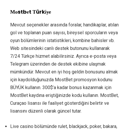
Моstbеt Тürkіуе
Mevcut seçenekler arasında foralar, handikaplar, atılan
gol ve toplanan puan sayısı, bireysel sporcuların veya
oyun bölümlerinin istatistikleri, kombine bahisler vb.
Web sitesindeki canlı destek butonunu kullanarak
7/24 Türkçe hizmet alabilirsiniz. Ayrıca e-posta veya
Telegram üzerinden de destek ekibine ulaşmak
mümkündür. Mevcut en iyi hoş geldin bonusunu almak
için kaydolduğunuzda MostBet promosyon kodunu
BÜYÜK kullanın. 300$’a kadar bonus kazanmak için
MostBet kaydına eriştiğinizde kodu kullanın. MostBet,
Curaçao lisansı ile faaliyet gösterdiğini belirtir ve
lisansını düzenli olarak güncel tutar.
Live casino bölümünde rulet, blackjack, poker, bakara,