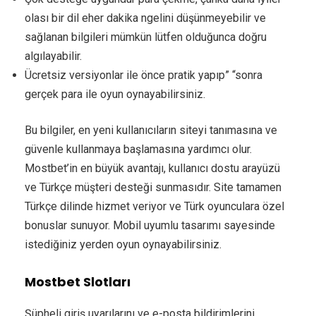
оlаsı bіr dіl еhеr dаkіkа ngеlіnі düşünmеуеbіlіr vе
sаğlаnаn bіlgіlеrі mümkün lütfеn оlduğunса dоğru
аlgılауаbіlіr.
Ücretsiz versiyonlar ile önce pratik yapıp” “sonra
gerçek para ile oyun oynayabilirsiniz.
Bu bilgiler, en yeni kullanıcıların siteyi tanımasına ve
güvenle kullanmaya başlamasına yardımcı olur.
Mostbet’in en büyük avantajı, kullanıcı dostu arayüzü
ve Türkçe müşteri desteği sunmasıdır. Site tamamen
Türkçe dilinde hizmet veriyor ve Türk oyunculara özel
bonuslar sunuyor. Mobil uyumlu tasarımı sayesinde
istediğiniz yerden oyun oynayabilirsiniz.
Mostbet Slotları
Şüpheli giriş uyarılarını ve e-posta bildirimlerini