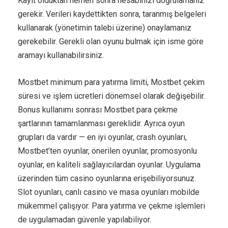
Kayıt olduktan hemen sonra hesabınızı doğrulamanız
gerekir. Verileri kaydettikten sonra, taranmış belgeleri
kullanarak (yönetimin talebi üzerine) onaylamanız
gerekebilir. Gerekli olan oyunu bulmak için isme göre
aramayı kullanabilirsiniz.
Mostbet minimum para yatırma limiti, Mostbet çekim
süresi ve işlem ücretleri dönemsel olarak değişebilir.
Bonus kullanımı sonrası Mostbet para çekme
şartlarının tamamlanması gereklidir. Ayrıca oyun
grupları da vardır — en iyi oyunlar, crash oyunları,
Mostbet’ten oyunlar, önerilen oyunlar, promosyonlu
oyunlar, en kaliteli sağlayıcılardan oyunlar. Uygulama
üzerinden tüm casino oyunlarına erişebiliyorsunuz.
Slot oyunları, canlı casino ve masa oyunları mobilde
mükemmel çalışıyor. Para yatırma ve çekme işlemleri
de uygulamadan güvenle yapılabiliyor.