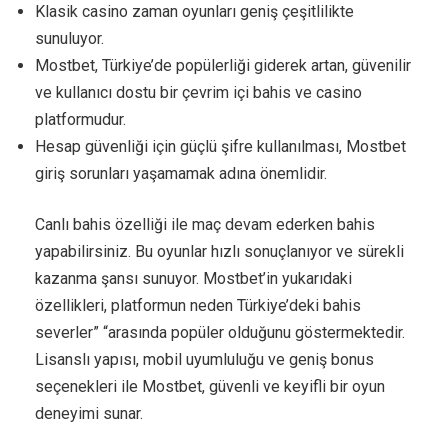
Klasik casino zaman oyunları geniş çeşitlilikte
sunuluyor.
Mostbet, Türkiye’de popülerliği giderek artan, güvenilir
ve kullanıcı dostu bir çevrim içi bahis ve casino
platformudur.
Hesap güvenliği için güçlü şifre kullanılması, Mostbet
giriş sorunları yaşamamak adına önemlidir.
Canlı bahis özelliği ile maç devam ederken bahis
yapabilirsiniz. Bu oyunlar hızlı sonuçlanıyor ve sürekli
kazanma şansı sunuyor. Mostbet’in yukarıdaki
özellikleri, platformun neden Türkiye’deki bahis
severler” “arasında popüler olduğunu göstermektedir.
Lisanslı yapısı, mobil uyumluluğu ve geniş bonus
seçenekleri ile Mostbet, güvenli ve keyifli bir oyun
deneyimi sunar.