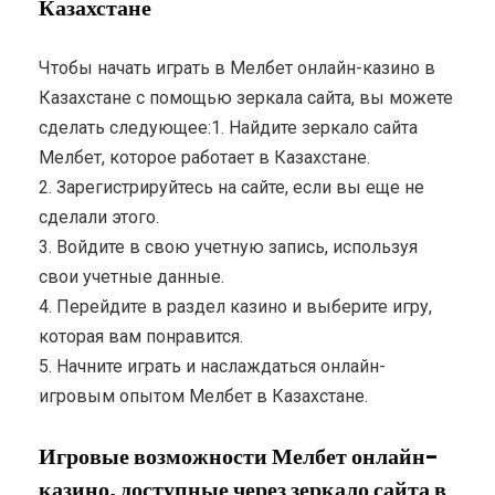
Казахстане
Чтобы начать играть в Мелбет онлайн-казино в
Казахстане с помощью зеркала сайта, вы можете
сделать следующее:1. Найдите зеркало сайта
Мелбет, которое работает в Казахстане.
2. Зарегистрируйтесь на сайте, если вы еще не
сделали этого.
3. Войдите в свою учетную запись, используя
свои учетные данные.
4. Перейдите в раздел казино и выберите игру,
которая вам понравится.
5. Начните играть и наслаждаться онлайн-
игровым опытом Мелбет в Казахстане.
Игровые возможности Мелбет онлайн-
казино, доступные через зеркало сайта в