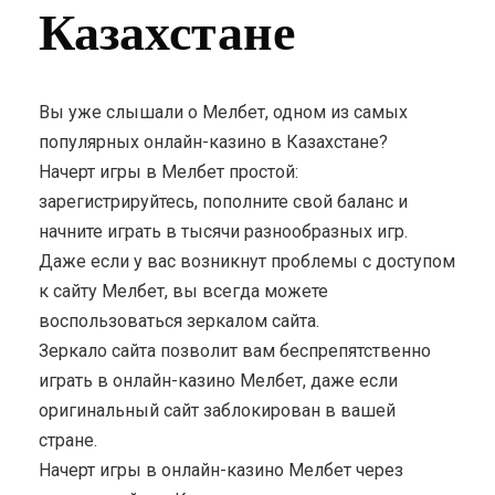
Казахстане
Вы уже слышали о Мелбет, одном из самых
популярных онлайн-казино в Казахстане?
Начерт игры в Мелбет простой:
зарегистрируйтесь, пополните свой баланс и
начните играть в тысячи разнообразных игр.
Даже если у вас возникнут проблемы с доступом
к сайту Мелбет, вы всегда можете
воспользоваться зеркалом сайта.
Зеркало сайта позволит вам беспрепятственно
играть в онлайн-казино Мелбет, даже если
оригинальный сайт заблокирован в вашей
стране.
Начерт игры в онлайн-казино Мелбет через