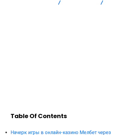
Advanced Intersection
Uncategorized
Начните
играть в онлайн-казино Мелбет через зеркало сайта в
Казахстане
Table Of Contents
Начерк игры в онлайн-казино Мелбет через