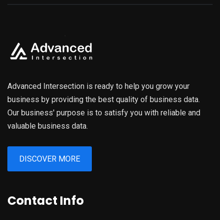
Advanced Intersection is ready to help you grow your
business by providing the best quality of business data.
Our business' purpose is to satisfy you with reliable and
valuable business data.
DISCOVER MORE
Contact Info