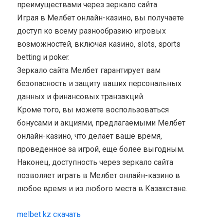
преимуществами через зеркало сайта.
Играя в Мелбет онлайн-казино, вы получаете
доступ ко всему разнообразию игровых
возможностей, включая казино, slots, sports
betting и poker.
Зеркало сайта Мелбет гарантирует вам
безопасность и защиту ваших персональных
данных и финансовых транзакций.
Кроме того, вы можете воспользоваться
бонусами и акциями, предлагаемыми Мелбет
онлайн-казино, что делает ваше время,
проведенное за игрой, еще более выгодным.
Наконец, доступность через зеркало сайта
позволяет играть в Мелбет онлайн-казино в
любое время и из любого места в Казахстане.
melbet kz скачать