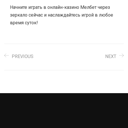
Начните играть в онлайн-казино Мелбет через
зеркало сейчас и наслаждайтесь игрой в любое
время суток!
PREVIOUS
NEXT