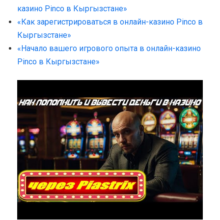
казино Pinco в Кыргызстане»
«Как зарегистрироваться в онлайн-казино Pinco в
Кыргызстане»
«Начало вашего игрового опыта в онлайн-казино
Pinco в Кыргызстане»