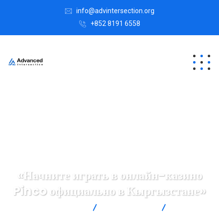
info@advintersection.org
+852 8191 6558
«Начните играть в онлайн-казино
Pinco официально в Кыргызстане»
Advanced Intersection
Uncategorized
«Начните
играть в онлайн-казино Pinco официально в Кыргызстане»