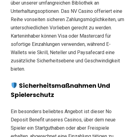
über unserer umfangreichen Bibliothek an
Unterhaltungsoptionen. Das NV Casino offeriert eine
Reihe vonseiten sicheren Zahlungsmöglichkeiten, um
unterschiedlichen Vorlieben gerecht zu werden.
Karteninhaber können Visa oder Mastercard für
sofortige Einzahlungen verwenden, während E-
Wallets wie Skrill, Neteller und Paysafecard eine
zusätzliche Sicherheitsebene und Geschwindigkeit
bieten.
Sicherheitsmaßnahmen Und
Spielerschutz
Ein besonders beliebtes Angebot ist dieser No
Deposit Benefit unseres Casinos, über dem neue
Spieler ein Startguthaben oder aber Freispiele
erhalten, abgerechnet eine Einzahlung tätigen zu