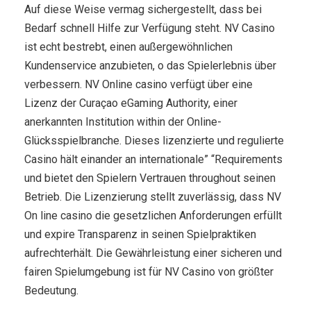
Auf diese Weise vermag sichergestellt, dass bei
Bedarf schnell Hilfe zur Verfügung steht. NV Casino
ist echt bestrebt, einen außergewöhnlichen
Kundenservice anzubieten, o das Spielerlebnis über
verbessern. NV Online casino verfügt über eine
Lizenz der Curaçao eGaming Authority, einer
anerkannten Institution within der Online-
Glücksspielbranche. Dieses lizenzierte und regulierte
Casino hält einander an internationale” “Requirements
und bietet den Spielern Vertrauen throughout seinen
Betrieb. Die Lizenzierung stellt zuverlässig, dass NV
On line casino die gesetzlichen Anforderungen erfüllt
und expire Transparenz in seinen Spielpraktiken
aufrechterhält. Die Gewährleistung einer sicheren und
fairen Spielumgebung ist für NV Casino von größter
Bedeutung.