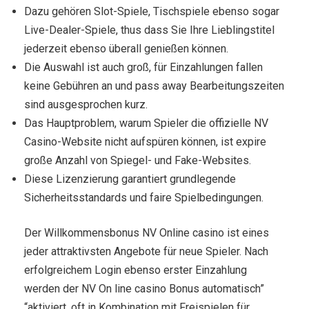
Dazu gehören Slot-Spiele, Tischspiele ebenso sogar
Live-Dealer-Spiele, thus dass Sie Ihre Lieblingstitel
jederzeit ebenso überall genießen können.
Die Auswahl ist auch groß, für Einzahlungen fallen
keine Gebühren an und pass away Bearbeitungszeiten
sind ausgesprochen kurz.
Das Hauptproblem, warum Spieler die offizielle NV
Casino-Website nicht aufspüren können, ist expire
große Anzahl von Spiegel- und Fake-Websites.
Diese Lizenzierung garantiert grundlegende
Sicherheitsstandards und faire Spielbedingungen.
Der Willkommensbonus NV Online casino ist eines
jeder attraktivsten Angebote für neue Spieler. Nach
erfolgreichem Login ebenso erster Einzahlung
werden der NV On line casino Bonus automatisch”
“aktiviert, oft in Kombination mit Freispielen für