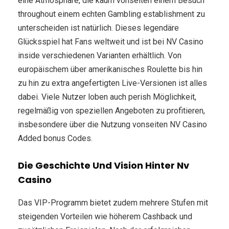
eine Atmosphäre, die kaum vonseiten einem Besuch
throughout einem echten Gambling establishment zu
unterscheiden ist natürlich. Dieses legendäre
Glücksspiel hat Fans weltweit und ist bei NV Casino
inside verschiedenen Varianten erhältlich. Von
europäischem über amerikanisches Roulette bis hin
zu hin zu extra angefertigten Live-Versionen ist alles
dabei. Viele Nutzer loben auch perish Möglichkeit,
regelmäßig von speziellen Angeboten zu profitieren,
insbesondere über die Nutzung vonseiten NV Casino
Added bonus Codes.
Die Geschichte Und Vision Hinter Nv
Casino
Das VIP-Programm bietet zudem mehrere Stufen mit
steigenden Vorteilen wie höherem Cashback und