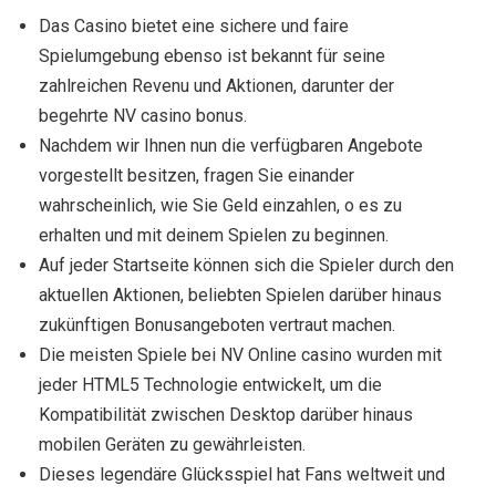
Das Casino bietet eine sichere und faire
Spielumgebung ebenso ist bekannt für seine
zahlreichen Revenu und Aktionen, darunter der
begehrte NV casino bonus.
Nachdem wir Ihnen nun die verfügbaren Angebote
vorgestellt besitzen, fragen Sie einander
wahrscheinlich, wie Sie Geld einzahlen, o es zu
erhalten und mit deinem Spielen zu beginnen.
Auf jeder Startseite können sich die Spieler durch den
aktuellen Aktionen, beliebten Spielen darüber hinaus
zukünftigen Bonusangeboten vertraut machen.
Die meisten Spiele bei NV Online casino wurden mit
jeder HTML5 Technologie entwickelt, um die
Kompatibilität zwischen Desktop darüber hinaus
mobilen Geräten zu gewährleisten.
Dieses legendäre Glücksspiel hat Fans weltweit und