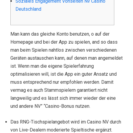
Soziales Engagement Vonseiten Nv Casino
Deutschland
Man kann das gleiche Konto benutzen, o auf der
Homepage und bei der App zu spielen, and so dass
man beim Spielen nahtlos zwischen verschiedenen
Geräten austauschen kann, auf denen man angemeldet
ist. Wenn man die eigene Spielerfahrung
optimalisieren will, ist die App ein guter Ansatz und
muss entsprechend nur empfohlen werden. Damit
vermag es auch Stammspielern garantiert nicht
langweilig und es lässt sich immer wieder der eine
und andere NV” “Casino-Bonus nutzen.
Das RNG-Tischspielangebot wird im Casino NV durch
von Live-Dealern moderierte Spieltische ergänzt.