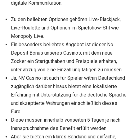
digitale Kommunikation.
Zu den beliebten Optionen gehören Live-Blackjack,
Live-Roulette und Optionen im Spielshow-Stil wie
Monopoly Live.
Ein besonders beliebtes Angebot ist dieser No
Deposit Bonus unseres Casinos, mit dem neue
Zocker ein Startguthaben und Freispiele erhalten,
unter abzug von eine Einzahlung tätigen zu müssen.
Ja, NV Casino ist auch für Spieler within Deutschland
zugänglich darüber hinaus bietet eine lokalisierte
Erfahrung mit Unterstützung für die deutsche Sprache
und akzeptierte Währungen einschließlich dieses
Euro.
Diese müssen innerhalb vonseiten 5 Tagen je nach
Inanspruchnahme des Benefit erfüllt werden.
Aber sie bieten ein klares Sendung und einfache,