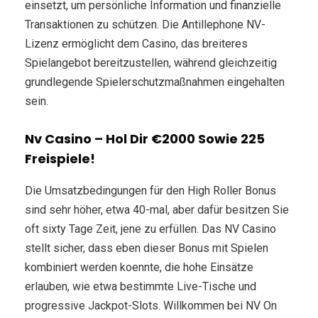
einsetzt, um persönliche Information und finanzielle
Transaktionen zu schützen. Die Antillephone NV-
Lizenz ermöglicht dem Casino, das breiteres
Spielangebot bereitzustellen, während gleichzeitig
grundlegende Spielerschutzmaßnahmen eingehalten
sein.
Nv Casino – Hol Dir €2000 Sowie 225
Freispiele!
Die Umsatzbedingungen für den High Roller Bonus
sind sehr höher, etwa 40-mal, aber dafür besitzen Sie
oft sixty Tage Zeit, jene zu erfüllen. Das NV Casino
stellt sicher, dass eben dieser Bonus mit Spielen
kombiniert werden koennte, die hohe Einsätze
erlauben, wie etwa bestimmte Live-Tische und
progressive Jackpot-Slots. Willkommen bei NV On