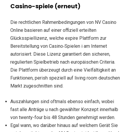
Casino-spiele (erneut)
Die rechtlichen Rahmenbedingungen von NV Casino
Online basieren auf einer offiziell erteilten
Glücksspiellizenz, welche expire Plattform zur
Bereitstellung von Casino‑Spielen i am Internet
autorisiert. Diese Lizenz garantiert den sicheren,
regulierten Spielbetrieb nach europäischen Criteria.
Die Plattform überzeugt durch eine Vielfältigkeit an
Funktionen, perish speziell auf living room deutschen
Markt zugeschnitten sind.
Auszahlungen sind oftmals ebenso einfach, wobei
fast alle Anträge u nach gewählter Konzept innerhalb
von twenty-four bis 48 Stunden genehmigt werden.
Egal wann, wo darüber hinaus auf welchem ​​Gerät Sie