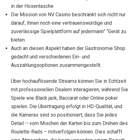
in der Hosentasche.
Die Mission von NV Casino beschränkt sich nicht nur
darauf, Ihnen noch eine vertrauenswürdige und
zuverlässige Spielplattform auf jedermann” “Gerät zu
bieten.
Auch an diesen Aspekt haben der Gastronomie Shop
gedacht und verschiedenen Ein- und
Auszahlungsoptionen zusammengestellt.
Über hochauflösende Streams können Sie in Echtzeit
mit professionellen Dealern interagieren, während Sie
Spiele wie Black jack, Baccarat oder Online poker
spielen. Die Übertragung erfolgt in HD-Qualität, und
die Kameras sind so positioniert, dass Sie jedes
Detail – vom Mischen der Karten bis zum Drehen des
Roulette-Rads – mitverfolgen können. Dies schafft