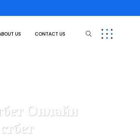
ABOUT US
CONTACT US
тбет Онлайн
стбет