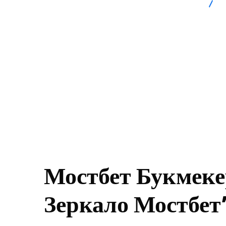
Advanced Intersection
Мостбет Букмеке
Зеркало Мостбет