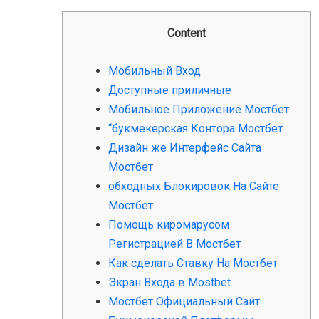
Content
Мобильный Вход
Доступные приличные
Мобильное Приложение Мостбет
“букмекерская Контора Мостбет
Дизайн же Интерфейс Сайта
Мостбет
обходных Блокировок На Сайте
Мостбет
Помощь киромарусом
Регистрацией В Мостбет
Как сделать Ставку На Мостбет
Экран Входа в Mostbet
Мостбет Официальный Сайт