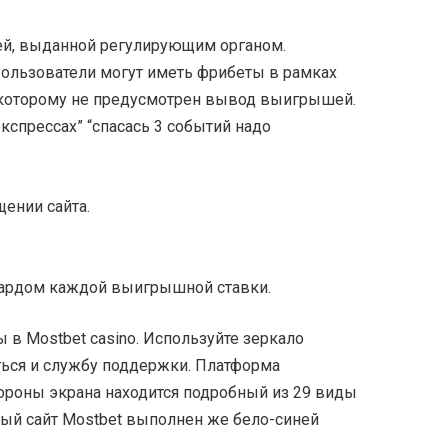
ией, выданной регулирующим органом.
Пользователи могут иметь фрибеты в рамках
которому не предусмотрен вывод выигрышей.
спрессах” “спасась 3 событий надо
ении сайта.
ппардом каждой выигрышной ставки.
 в Mostbet casino. Используйте зеркало
иться и службу поддержки. Платформа
ороны экрана находится подробный из 29 виды
ный сайт Mostbet выполнен же бело-синей