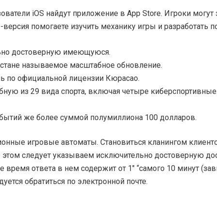
ьзователи iOS найдут приложение в App Store. Игроки могу
версия помогаете изучить механику игры и разработать п
льно достоверную имеющуюся.
истане называемое масштабное обновление.
шь по официальной лицензии Кюрасао.
обную из 29 вида спорта, включая четыре киберспортивны
обытий же более суммой полумиллиона 100 долларов.
зионные игровые автоматы. Становиться кланингом клиен
этом следует указываем исключительно достоверную дост
время ответа в нем содержит от 1″ “самого 10 минут (зав
уется обратиться по электронной почте.