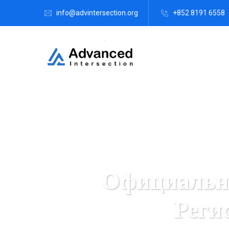
info@advintersection.org
+852 8191 6558
Официальны
Реги