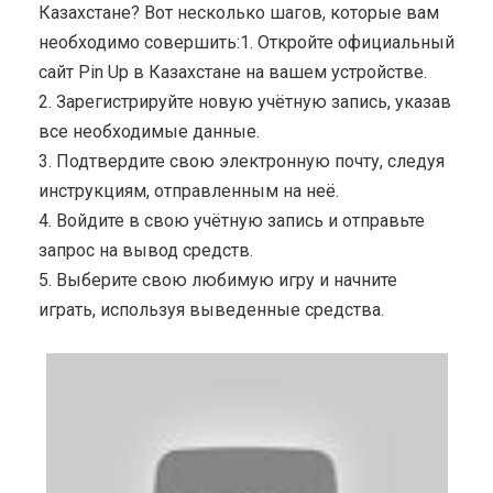
Казахстане? Вот несколько шагов, которые вам
необходимо совершить:1. Откройте официальный
сайт Pin Up в Казахстане на вашем устройстве.
2. Зарегистрируйте новую учётную запись, указав
все необходимые данные.
3. Подтвердите свою электронную почту, следуя
инструкциям, отправленным на неё.
4. Войдите в свою учётную запись и отправьте
запрос на вывод средств.
5. Выберите свою любимую игру и начните
играть, используя выведенные средства.