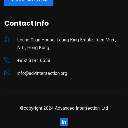
Contact Info
Leung Chun House, Leung King Estate, Tuen Mun ,
N.T. , Hong Kong
+852 8191 6558
info@advintersection.org
©copyright 2024 Advanced Intersection.,Ltd