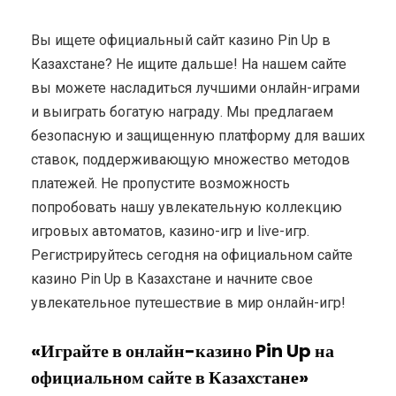
Вы ищете официальный сайт казино Pin Up в
Казахстане? Не ищите дальше! На нашем сайте
вы можете насладиться лучшими онлайн-играми
и выиграть богатую награду. Мы предлагаем
безопасную и защищенную платформу для ваших
ставок, поддерживающую множество методов
платежей. Не пропустите возможность
попробовать нашу увлекательную коллекцию
игровых автоматов, казино-игр и live-игр.
Регистрируйтесь сегодня на официальном сайте
казино Pin Up в Казахстане и начните свое
увлекательное путешествие в мир онлайн-игр!
«Играйте в онлайн-казино Pin Up на
официальном сайте в Казахстане»