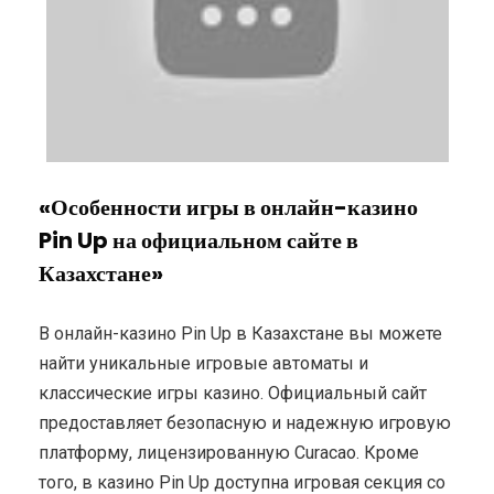
«Особенности игры в онлайн-казино
Pin Up на официальном сайте в
Казахстане»
В онлайн-казино Pin Up в Казахстане вы можете
найти уникальные игровые автоматы и
классические игры казино. Официальный сайт
предоставляет безопасную и надежную игровую
платформу, лицензированную Curacao. Кроме
того, в казино Pin Up доступна игровая секция со