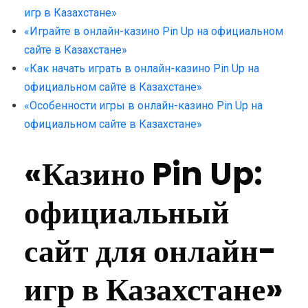
игр в Казахстане»
«Играйте в онлайн-казино Pin Up на официальном
сайте в Казахстане»
«Как начать играть в онлайн-казино Pin Up на
официальном сайте в Казахстане»
«Особенности игры в онлайн-казино Pin Up на
официальном сайте в Казахстане»
«Казино Pin Up:
официальный
сайт для онлайн-
игр в Казахстане»