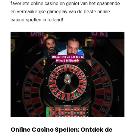
favoriete online casino en geniet van het spannende
en vermaakelijke gameplay van de beste online
casino spellen in Ierland!
Online Casino Spellen: Ontdek de