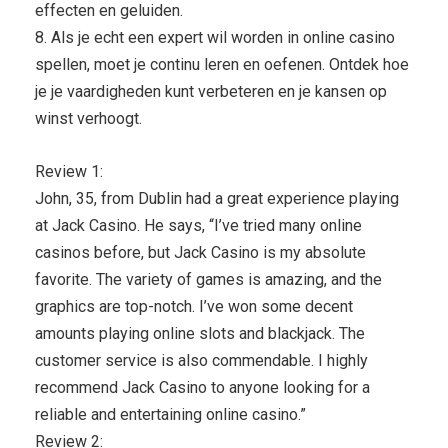
effecten en geluiden.
8. Als je echt een expert wil worden in online casino
spellen, moet je continu leren en oefenen. Ontdek hoe
je je vaardigheden kunt verbeteren en je kansen op
winst verhoogt.
Review 1:
John, 35, from Dublin had a great experience playing
at Jack Casino. He says, “I’ve tried many online
casinos before, but Jack Casino is my absolute
favorite. The variety of games is amazing, and the
graphics are top-notch. I’ve won some decent
amounts playing online slots and blackjack. The
customer service is also commendable. I highly
recommend Jack Casino to anyone looking for a
reliable and entertaining online casino.”
Review 2: