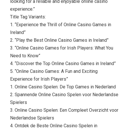
looking for a reliable and enjoyable online casino
experience.”
Title Tag Variants:
1. “Experience the Thrill of Online Casino Games in
Ireland”
2. “Play the Best Online Casino Games in Ireland”
3. “Online Casino Games for Irish Players: What You
Need to Know”
4. “Discover the Top Online Casino Games in Ireland”
5. “Online Casino Games: A Fun and Exciting
Experience for Irish Players”
1. Online Casino Spelen: De Top Games in Nederland
2. Spannende Online Casino Spelen voor Nederlandse
Spielers
3. Online Casino Spelen: Een Compleet Overzicht voor
Nederlandse Spielers
4. Ontdek de Beste Online Casino Spelen in