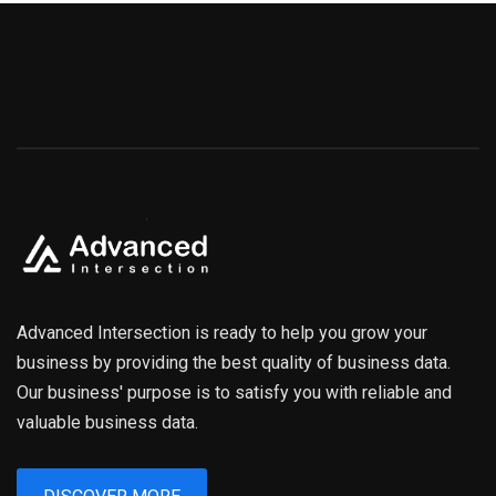
Advanced Intersection is ready to help you grow your
business by providing the best quality of business data.
Our business' purpose is to satisfy you with reliable and
valuable business data.