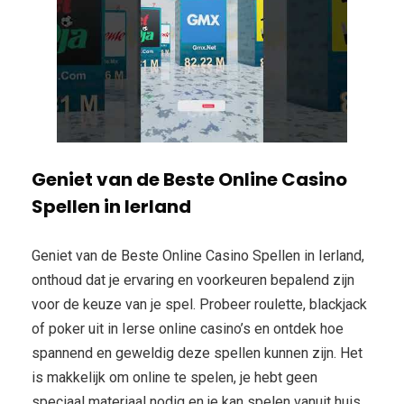
Geniet van de Beste Online Casino
Spellen in Ierland
Geniet van de Beste Online Casino Spellen in Ierland,
onthoud dat je ervaring en voorkeuren bepalend zijn
voor de keuze van je spel. Probeer roulette, blackjack
of poker uit in Ierse online casino’s en ontdek hoe
spannend en geweldig deze spellen kunnen zijn. Het
is makkelijk om online te spelen, je hebt geen
speciaal materiaal nodig en je kan spelen vanuit huis.