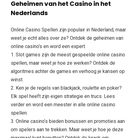
Geheimen van het Casino in het
Nederlands
Online Casino Spellen zijn populair in Nederland, maar
weet je echt alles over ze? Ontdek de geheimen van
online casino’s en word een expert.
1. Slot games zijn de meest gespeelde online casino
spellen, maar weet je hoe ze werken? Ontdek de
algoritmes achter de games en verhoog je kansen op
winst.
2. Ken je de regels van blackjack, roulette en poker?
Elk spel heeft zijn eigen strategie en trucs. Lees
verder en word een meester in alle online casino
spellen.
3. Online casino’s bieden bonussen en promoties aan
om spelers aan te trekken. Maar weet je hoe je deze
maximaal kunt benutten? Ontdek de knack om