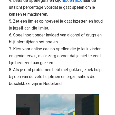
4. Lees de spelregels en kijk
hidden jack
naar de
uitzicht percentage voordat je gaat spelen om je
kansen te maximeren.
5. Zet een limiet op hoeveel je gaat inzetten en houd
je jezelf aan die limiet.
6. Speel nooit onder invloed van alcohol of drugs en
blijf alert tijdens het spelen.
7. Kies voor online casino spellen die je leuk vinden
en geniet ervan, maar zorg ervoor dat je niet te veel
tijd besteedt aan gokken.
8. Als je ooit problemen hebt met gokken, zoek hulp
bij een van de vele hulplijnen en organisaties die
beschikbaar zijn in Nederland.