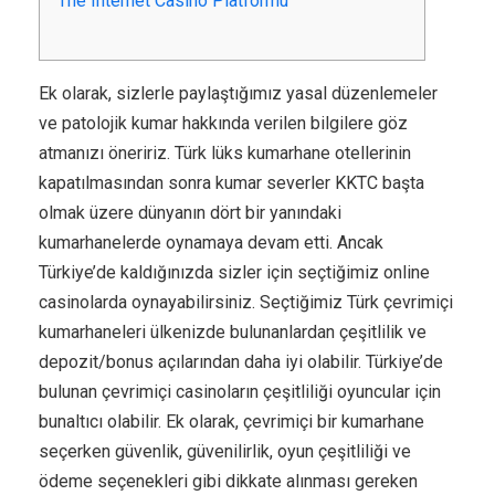
The Internet Casino Platformu
Ek olarak, sizlerle paylaştığımız yasal düzenlemeler
ve patolojik kumar hakkında verilen bilgilere göz
atmanızı öneririz. Türk lüks kumarhane otellerinin
kapatılmasından sonra kumar severler KKTC başta
olmak üzere dünyanın dört bir yanındaki
kumarhanelerde oynamaya devam etti. Ancak
Türkiye’de kaldığınızda sizler için seçtiğimiz online
casinolarda oynayabilirsiniz. Seçtiğimiz Türk çevrimiçi
kumarhaneleri ülkenizde bulunanlardan çeşitlilik ve
depozit/bonus açılarından daha iyi olabilir. Türkiye’de
bulunan çevrimiçi casinoların çeşitliliği oyuncular için
bunaltıcı olabilir. Ek olarak, çevrimiçi bir kumarhane
seçerken güvenlik, güvenilirlik, oyun çeşitliliği ve
ödeme seçenekleri gibi dikkate alınması gereken