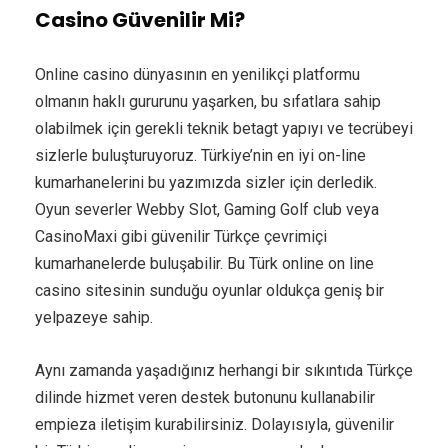
Casino Güvenilir Mi?
Online casino dünyasının en yenilikçi platformu
olmanın haklı gururunu yaşarken, bu sıfatlara sahip
olabilmek için gerekli teknik betagt yapıyı ve tecrübeyi
sizlerle buluşturuyoruz. Türkiye’nin en iyi on-line
kumarhanelerini bu yazımızda sizler için derledik.
Oyun severler Webby Slot, Gaming Golf club veya
CasinoMaxi gibi güvenilir Türkçe çevrimiçi
kumarhanelerde buluşabilir. Bu Türk online on line
casino sitesinin sunduğu oyunlar oldukça geniş bir
yelpazeye sahip.
Aynı zamanda yaşadığınız herhangi bir sıkıntıda Türkçe
dilinde hizmet veren destek butonunu kullanabilir
empieza iletişim kurabilirsiniz. Dolayısıyla, güvenilir