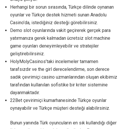
Herhangi bir sorun sırasında, Türkçe dilinde oynanan
oyunlar ve Türkçe destek hizmeti sunan Anadolu
Casino’da, istediğiniz desteği görebilirsiniz.
Demo slot oyunlarında vakit geçirerek gerçek para
yatırmanıza gerek kalmadan ücretsiz slot machine
game oyunları deneyimleyebilir ve stratejiler
geliştirebilirsiniz.
HolyMolyCasinos’taki incelemeler tamamen
tarafsızdır ve the girl derecelendirme, son derece
sadık çevrimiçi casino uzmanlarından oluşan ekibimiz
tarafından kullanılan sofistike bir kriter sistemine
dayanmaktadır.
22Bet çevirimiçi kumarhanesinde Türkçe oyunlar
oynayabilir ve Türkçe müşteri desteği alabilirsiniz.
Bunun yanında Türk oyuncuların en sık kullandığı diğer