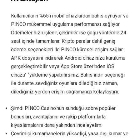
Kullanıcıların %65’i mobil cihazlardan bahis oynuyor ve
PINCO mükemmel uygulama performansı sağlıyor.
Ödemeler hızlı işlenir, çekimler ise çoğu yöntemle 24
saat içinde tamamlanır. Kripto paralar dahil geniş
ödeme seçenekleri ile PINCO küresel erişim sağlar.
APK dosyasını indirerek Android cihazınıza kurulumu
gerçekleştirebilir veya App Store üzerinden iOS
cihaza” “yükleme yapabilirsiniz. Bahis indir seçeneği
ile durante sevdiğiniz oyunlara dilediğiniz zaman,
dilediğiniz yerden erişim sağlamanızı kolaylaştırır.
Şimdi PINCO Casino’nun sunduğu sobre popüler
bonusları, avantajlarını ve rakip platformlarla
kıyaslamalarını daha yakından inceleyelim.
Çevrimiçi kumarhanelerin yükselişi, yasa dışı kumar ve