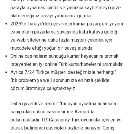
parayla oynamak içindir ve yalnızca kaybetmeyi göze
alabileceğiniz parayı yatırmanız gerekir.
2025’te Türkiye’deki çevrimiçi kumar pazarı, en iyi yeni
casinoların pazarlama savaşında kafa kafaya geldiği
ve web sitelerine daha fazla müşteri çekmek için
mücadele ettiği yoğun bir savaş alanıdır.
Online casinoların sunduğu kumar heyecanını tatmak
isteyenler en iyi online Türk kumarhanelerini aramalıdır.
Ayrıca 7/24 Türkçe müşteri desteğimizle herhangi”
“bir problem ya weil sorununuza en hızlı şekilde
çözüm üretmeye çalışmaktayız.
Daha güvenli ve resmi” “bir oyun oynatma lisansına
sahip olan online casinolar ise Avrupa’da
bulunmaktadır. TR. Casinority Türk oyuncular için en iyi
olarak belirlenen casinoları sizlerle sunuyor. Geniş