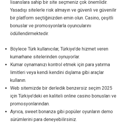
lisanslara sahip bir site seçmeniz çok önemlidir.
Yasadışı sitelerle risk almayın ve güvenli ve güvenilir
bir platform seçtiğinizden emin olun. Casino, çeşitli
bonuslar ve promosyonlarla oyuncularını
ödüllendirmektedir.
Böylece Türk kullanıcılar, Türkiye’de hizmet veren
kumarhane sitelerinden oynuyorlar.
Kumar oynamanızı kontrol etmek için para yatırma
limitleri veya kendi kendini dışlama gibi araçlar
kullanın.
Web sitemizde bir derledik benzersiz seçim 2025
için Türkiye’deki en kaliteli online casino bonusları ve
promosyonlarından.
Ayrıca, sweet bonanza gibi popüler oyunların demo
sürümlerini para deneyebilirsiniz.