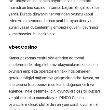
bir Türkiye online casino arıyorsanız, uluslararası
lisanslı on line casino listemiz, başlamak için ideal bir
yerdir. Burada dünyanın her yerinden oyuncu kabul
eden ve dimensions birinci sınıf bir oyun deneyimi
sunan yasal, düzenlenmiş empieza güvenli çevrimiçi
kumarhaneleri bulacaksınız.
Vbet Casino
Kumar pazarının çeşitli yönlerinden editoryal
incelemelerle, blog ekibimiz okuyucularımıza casino
oyunları empieza operatörleri hakkında bilmeleri
gereken bilgiyi sağlamaya çalışmaktadırlar. Ayrıca, on-
line casino tecrübenizi mümkün olduğunca karlı ve
eğlenceli hale getirmek için, oyunculara çeşitli ipuçları
ve püf noktaları sunmaktayız. PINCO Casino,
oyunculara klasik slotlardan en yeni crash oyunlarına,