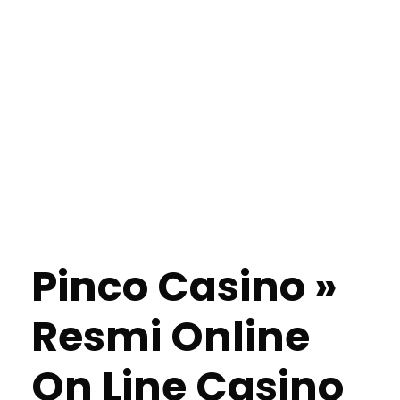
Pinco Casino »
Resmi Online
On Line Casino