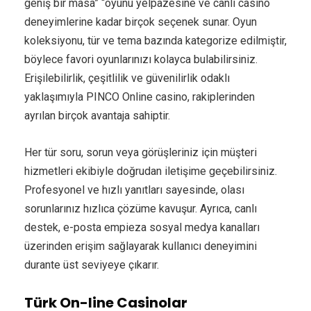
geniş bir masa” “oyunu yelpazesine ve canlı casino
deneyimlerine kadar birçok seçenek sunar. Oyun
koleksiyonu, tür ve tema bazında kategorize edilmiştir,
böylece favori oyunlarınızı kolayca bulabilirsiniz.
Erişilebilirlik, çeşitlilik ve güvenilirlik odaklı
yaklaşımıyla PINCO Online casino, rakiplerinden
ayrılan birçok avantaja sahiptir.
Her tür soru, sorun veya görüşleriniz için müşteri
hizmetleri ekibiyle doğrudan iletişime geçebilirsiniz.
Profesyonel ve hızlı yanıtları sayesinde, olası
sorunlarınız hızlıca çözüme kavuşur. Ayrıca, canlı
destek, e-posta empieza sosyal medya kanalları
üzerinden erişim sağlayarak kullanıcı deneyimini
durante üst seviyeye çıkarır.
Türk On-line Casinolar