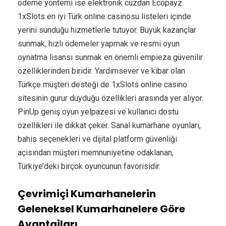
ödeme yöntemi ise elektronik cüzdan Ecopayz.
1xSlots en iyi Türk online casinosu listeleri içinde
yerini sunduğu hizmetlerle tutuyor. Büyük kazançlar
sunmak, hızlı ödemeler yapmak ve resmi oyun
oynatma lisansı sunmak en önemli empieza güvenilir
özelliklerinden biridir. Yardımsever ve kibar olan
Türkçe müşteri desteği de 1xSlots online casino
sitesinin gurur duyduğu özellikleri arasında yer alıyor.
PinUp geniş oyun yelpazesi ve kullanıcı dostu
özellikleri ile dikkat çeker. Sanal kumarhane oyunları,
bahis seçenekleri ve dijital platform güvenliği
açısından müşteri memnuniyetine odaklanan,
Türkiye’deki birçok oyuncunun favorisidir.
Çevrimiçi Kumarhanelerin
Geleneksel Kumarhanelere Göre
Avantajları