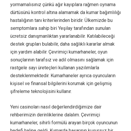
yormamalısınız çünkü ağır kayıplara rağmen oynama
dürtüsünü kontrol altına alamamak da kumar bağımlılığı
hastalığının tanı kriterlerinden biridir. Ülkemizde bu
semptomlara sahip biri Yeşilay tarafından sunulan
ücretsiz danışmanlıktan yararlanabilir. Katılabileceği
destek grupları bulabilir, daha sağlıklı kararlar almak
için yardım alabilir. Çevrimiçi kumarhaneler, oyun
sonuçlarının tarafsız ve adil olmasını sağlamak için
rastgele sayı üreteçleri kullanan yazılımlarla
desteklenmektedir. Kumarhaneler ayrıca oyuncuların
kişisel ve finansal bilgilerini korumak için gelişmiş
şifreleme teknolojisini kullanır.
Yeni casinoları nasıl değerlendirdiğimize dair
rehberimizin derinliklerine dalalım. Çevrimiçi
kumarhaneler, sihirli formülü arayan birçok oyuncunun
hedefi haline geldi. Kumarda başarının kusursuz bir