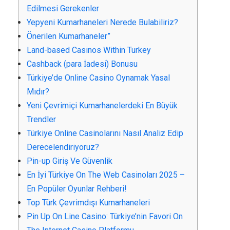
Edilmesi Gerekenler
Yepyeni Kumarhaneleri Nerede Bulabiliriz?
Önerilen Kumarhaneler”
Land-based Casinos Within Turkey
Cashback (para İadesi) Bonusu
Türkiye’de Online Casino Oynamak Yasal
Mıdır?
Yeni Çevrimiçi Kumarhanelerdeki En Büyük
Trendler
Türkiye Online Casinolarını Nasıl Analiz Edip
Derecelendiriyoruz?
Pin-up Giriş Ve Güvenlik
En İyi Türkiye On The Web Casinoları 2025 –
En Popüler Oyunlar Rehberi!
Top Türk Çevrimdışı Kumarhaneleri
Pin Up On Line Casino: Türkiye’nin Favori On