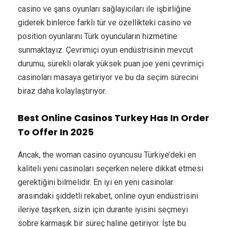
casino ve şans oyunları sağlayıcıları ile işbirliğine
giderek binlerce farklı tür ve özellikteki casino ve
position oyunlarını Türk oyuncuların hizmetine
sunmaktayız. Çevrimiçi oyun endüstrisinin mevcut
durumu, sürekli olarak yüksek puan joe yeni çevrimiçi
casinoları masaya getiriyor ve bu da seçim sürecini
biraz daha kolaylaştırıyor.
Best Online Casinos Turkey Has In Order
To Offer In 2025
Ancak, the woman casino oyuncusu Türkiye’deki en
kaliteli yeni casinoları seçerken nelere dikkat etmesi
gerektiğini bilmelidir. En iyi en yeni casinolar
arasındaki şiddetli rekabet, online oyun endüstrisini
ileriye taşırken, sizin için durante iyisini seçmeyi
sobre karmaşık bir süreç haline getiriyor. İşte bu