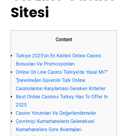
Sitesi
Content
Türkiye 2025’ün En Kaliteli Online Casino
Bonusları Ve Promosyonları
Online On Line Casino Türkiye’de Yasal Mı?”
“[newline]en Güvenilir Türk Online
Casinolarının Karşılaması Gereken Kriterler
Best Online Casinos Turkey Has To Offer In
2025
Casino Yorumları Ve Değerlendirmeler
Çevrimiçi Kumarhanelerin Geleneksel
Kumarhanelere Göre Avantajları