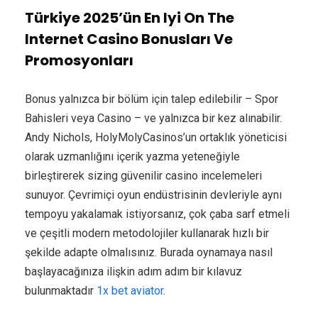
Türkiye 2025’ün En Iyi On The
Internet Casino Bonusları Ve
Promosyonları
Bonus yalnızca bir bölüm için talep edilebilir – Spor
Bahisleri veya Casino – ve yalnızca bir kez alınabilir.
Andy Nichols, HolyMolyCasinos’un ortaklık yöneticisi
olarak uzmanlığını içerik yazma yeteneğiyle
birleştirerek sizing güvenilir casino incelemeleri
sunuyor. Çevrimiçi oyun endüstrisinin devleriyle aynı
tempoyu yakalamak istiyorsanız, çok çaba sarf etmeli
ve çeşitli modern metodolojiler kullanarak hızlı bir
şekilde adapte olmalısınız. Burada oynamaya nasıl
başlayacağınıza ilişkin adım adım bir kılavuz
bulunmaktadır
1x bet aviator
.