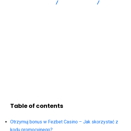
Advanced Intersection
Uncategorized
Otrzymuj
bonus w Fezbet Casino – Kod promocyjny na grę w kasynie online
Table of contents
Otrzymuj bonus w Fezbet Casino – Jak skorzystać z
kodu promocyjnego?