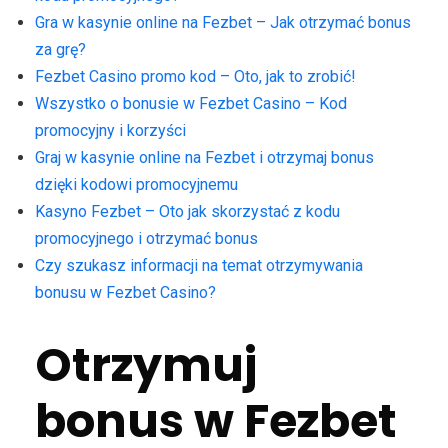
Gra w kasynie online na Fezbet – Jak otrzymać bonus
za grę?
Fezbet Casino promo kod – Oto, jak to zrobić!
Wszystko o bonusie w Fezbet Casino – Kod
promocyjny i korzyści
Graj w kasynie online na Fezbet i otrzymaj bonus
dzięki kodowi promocyjnemu
Kasyno Fezbet – Oto jak skorzystać z kodu
promocyjnego i otrzymać bonus
Czy szukasz informacji na temat otrzymywania
bonusu w Fezbet Casino?
Otrzymuj
bonus w Fezbet