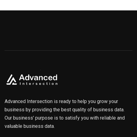
Advanced Intersection is ready to help you grow your
business by providing the best quality of business data.
Our business' purpose is to satisfy you with reliable and
valuable business data.