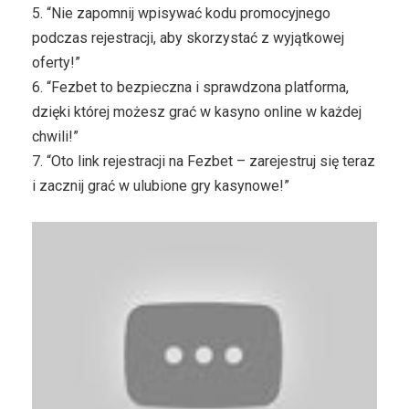
5. “Nie zapomnij wpisywać kodu promocyjnego
podczas rejestracji, aby skorzystać z wyjątkowej
oferty!”
6. “Fezbet to bezpieczna i sprawdzona platforma,
dzięki której możesz grać w kasyno online w każdej
chwili!”
7. “Oto link rejestracji na Fezbet – zarejestruj się teraz
i zacznij grać w ulubione gry kasynowe!”