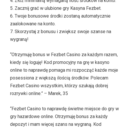
4. Złóż minimalną wymaganą ilość środków na konto.
5. Zacznij grać w ulubione gry Kasyna Fezbet.
6. Twoje bonusowe środki zostaną automatycznie
zaalokowane na konto.
7. Skorzystaj z bonusu i zwiększ swoje szanse na
wygraną!
“Otrzymuję bonus w Fezbet Casino za każdym razem,
kiedy się loguję! Kod promocyjny na grę w kasyno
online to naprawdę pomaga mi rozpocząć każde moje
posessiona z większą ilością środków. Polecam
Fezbet Casino wszystkim, którzy szukają dobrej
rozrywki online.” – Marek, 35
“Fezbet Casino to naprawdę świetne miejsce do gry w
gry hazardowe online. Otrzymuję bonus za każdy
depozyt i mam więcej szans na wygraną. Kod