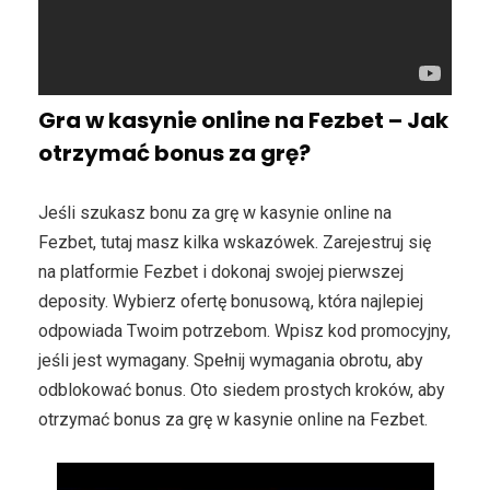
Gra w kasynie online na Fezbet – Jak
otrzymać bonus za grę?
Jeśli szukasz bonu za grę w kasynie online na
Fezbet, tutaj masz kilka wskazówek. Zarejestruj się
na platformie Fezbet i dokonaj swojej pierwszej
deposity. Wybierz ofertę bonusową, która najlepiej
odpowiada Twoim potrzebom. Wpisz kod promocyjny,
jeśli jest wymagany. Spełnij wymagania obrotu, aby
odblokować bonus. Oto siedem prostych kroków, aby
otrzymać bonus za grę w kasynie online na Fezbet.