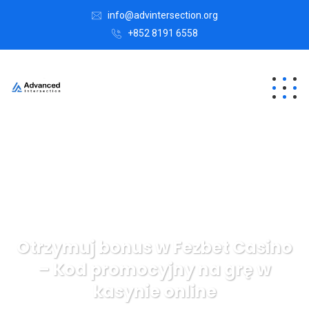
info@advintersection.org
+852 8191 6558
Otrzymuj bonus w Fezbet Casino
– Kod promocyjny na grę w
kasynie online