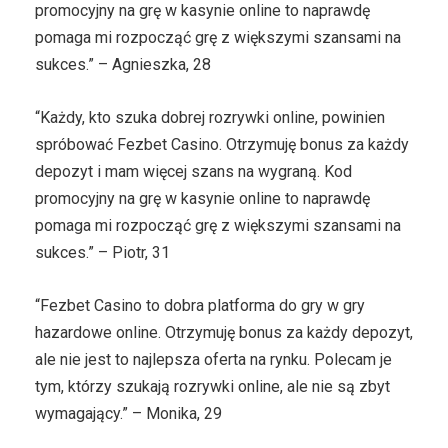
promocyjny na grę w kasynie online to naprawdę
pomaga mi rozpocząć grę z większymi szansami na
sukces.” – Agnieszka, 28
“Każdy, kto szuka dobrej rozrywki online, powinien
spróbować Fezbet Casino. Otrzymuję bonus za każdy
depozyt i mam więcej szans na wygraną. Kod
promocyjny na grę w kasynie online to naprawdę
pomaga mi rozpocząć grę z większymi szansami na
sukces.” – Piotr, 31
“Fezbet Casino to dobra platforma do gry w gry
hazardowe online. Otrzymuję bonus za każdy depozyt,
ale nie jest to najlepsza oferta na rynku. Polecam je
tym, którzy szukają rozrywki online, ale nie są zbyt
wymagający.” – Monika, 29