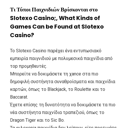
Τι Τύποι Παιχνιδιών Βρίσκονται στο
Slotexo Casino;, What Kinds of
Games Can be Found at Slotexo
Casino?
Το Slotexo Casino παρέχει ένα εντυπωσιακό
εμπειρία παιγνιδιού με πολυμεσικά παιχνίδια από
τop προμηθευτές.
Μπορείτε να δοκιμάσετε τη χance στα πιο
δημοφιλή συστήνητα συναθροίσματα και παιχνίδια
καρτών, όπως το Blackjack, το Roulette και το
Baccarat.
Έχετε επίσης τη δυνατότητα να δοκιμάσετε τα πιο
νέα συστήνητα παιχνίδια τραπεζιού, όπως το
Dragon Tiger και το Sic Bo.
Τα φιλoxenia παιχνίδια δεν λείπουν, είτε προτιμάτε