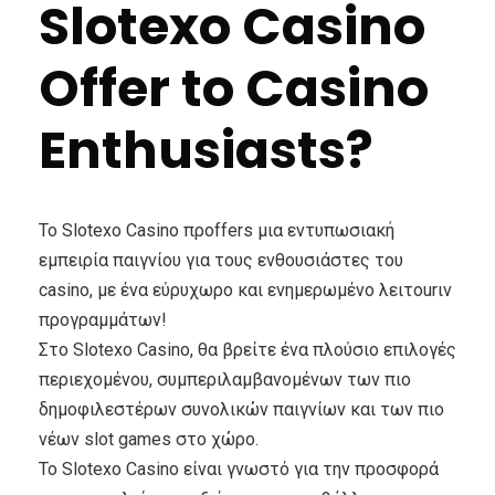
Slotexo Casino
Offer to Casino
Enthusiasts?
Το Slotexo Casino πρoffers μια εντυπωσιακή
εμπειρία παιγνίου για τους ενθουσιάστες του
casino, με ένα εύρυχωρο και ενημερωμένο λειτourιν
προγραμμάτων!
Στο Slotexo Casino, θα βρείτε ένα πλούσιο επιλογές
περιεχομένου, συμπεριλαμβανομένων των πιο
δημοφιλεστέρων συνολικών παιγνίων και των πιο
νέων slot games στο χώρο.
Το Slotexo Casino είναι γνωστό για την προσφορά