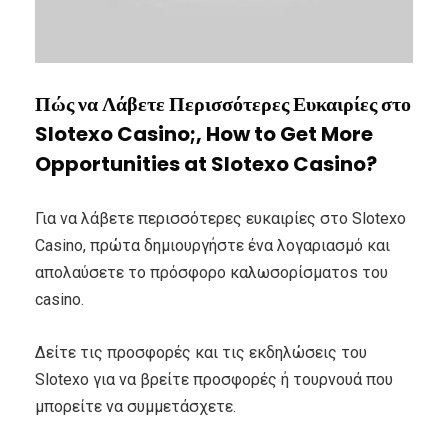
Πώς να Λάβετε Περισσότερες Ευκαιρίες στο
Slotexo Casino;, How to Get More
Opportunities at Slotexo Casino?
Για να λάβετε περισσότερες ευκαιρίες στο Slotexo
Casino, πρώτα δημιουργήστε ένα λογαριασμό και
απολαύσετε το πρόσφορo καλωσορίσματοs του
casino.
Δείτε τις προσφορές και τις εκδηλώσεις του
Slotexo για να βρείτε προσφορές ή τουρνουά που
μπορείτε να συμμετάσχετε.