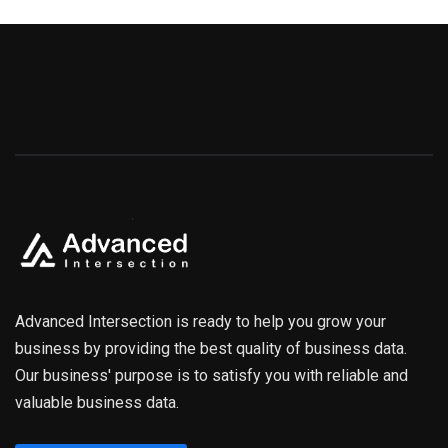
Advanced Intersection is ready to help you grow your
business by providing the best quality of business data.
Our business' purpose is to satisfy you with reliable and
valuable business data.