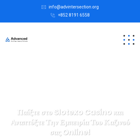
info@advintersection.org
+852 8191 6558
Παίξτε στο Slotexo Casino και
Αναπτύξτε Την Εμπειρία Του Καζινού
σας Online!