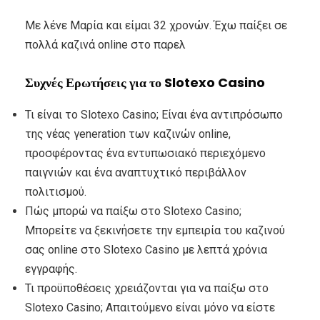
Με λένε Μαρία και είμαι 32 χρονών. Έχω παίξει σε
πολλά καζινά online στο παρελ
Συχνές Ερωτήσεις για το Slotexo Casino
Τι είναι το Slotexo Casino; Είναι ένα αντιπρόσωπο
της νέας γeneration των καζινών online,
προσφέροντας ένα εντυπωσιακό περιεχόμενο
παιγνιών και ένα αναπτυχτικό περιβάλλον
πολιτισμού.
Πώς μπορώ να παίξω στο Slotexo Casino;
Μπορείτε να ξεκινήσετε την εμπειρία του καζινού
σας online στο Slotexo Casino με λεπτά χρόνια
εγγραφής.
Τι προϋποθέσεις χρειάζονται για να παίξω στο
Slotexo Casino; Απαιτούμενο είναι μόνο να είστε