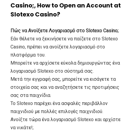
Casino;, How to Open an Account at
Slotexo Casino?
Πώς να Ανοίξετε Λογαριασμό στο Slotexo Casino;
Εάν θέλετε να ξεκινήσετε να παίζετε στο Slotexo
Casino, πρέπει να ανοίξετε λογαριασμό στο
πλατφόρμα του.
Μπορείτε να αρχίσετε εύκολα δημιουργώντας ένα
λογαριασμό Slotexo στο σύστημά σας.
Μετά την εγγραφή σας, μπορείτε να εισάγετε τα
στοιχεία σας και να αναζητήσετε τις προτιμήσεις
σας στα παιχνίδια.
Το Slotexo παρέχει ένα ασφαλές περιβάλλον
παιχνιδιού με πολλές επιλογές παιχνιδιού.
Ανοίξτε τώρα ένα λογαριασμό Slotexo και αρχίστε
να νικάτε!;