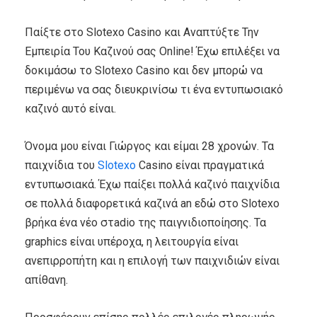
Παίξτε στο Slotexo Casino και Αναπτύξτε Την
Εμπειρία Του Καζινού σας Online! Έχω επιλέξει να
δοκιμάσω το Slotexo Casino και δεν μπορώ να
περιμένω να σας διευκρινίσω τι ένα εντυπωσιακό
καζινό αυτό είναι.
Όνομα μου είναι Γιώργος και είμαι 28 χρονών. Τα
παιχνίδια του
Slotexo
Casino είναι πραγματικά
εντυπωσιακά. Έχω παίξει πολλά καζινό παιχνίδια
σε πολλά διαφορετικά καζινά an εδώ στο Slotexo
βρήκα ένα νέο στadio της παιγνιδιοποίησης. Τα
graphics είναι υπέροχα, η λειτουργία είναι
ανεπιρροπήτη και η επιλογή των παιχνιδιών είναι
απίθανη.