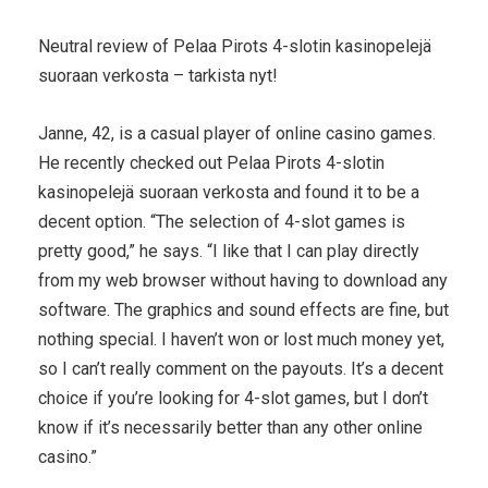
Neutral review of Pelaa Pirots 4-slotin kasinopelejä
suoraan verkosta – tarkista nyt!
Janne, 42, is a casual player of online casino games.
He recently checked out Pelaa Pirots 4-slotin
kasinopelejä suoraan verkosta and found it to be a
decent option. “The selection of 4-slot games is
pretty good,” he says. “I like that I can play directly
from my web browser without having to download any
software. The graphics and sound effects are fine, but
nothing special. I haven’t won or lost much money yet,
so I can’t really comment on the payouts. It’s a decent
choice if you’re looking for 4-slot games, but I don’t
know if it’s necessarily better than any other online
casino.”