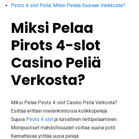
Pirots 4-slot Peliä: Miten Pelata Suoraan Verkkosta?
Miksi Pelaa
Pirots 4-slot
Casino Peliä
Verkosta?
Miksi Pelaa Pirots 4-slot Casino Peliä Verkosta?
Esittää erittäin mielenkiintoisia kolikkopelejä.
Sujuva
Pirots 4 slot
ja turvallinen nettipelaaminen.
Monipuoliset mahdollisuudet voittaa suuria potit.
Kannattavaa yrittää uusia pelejä.