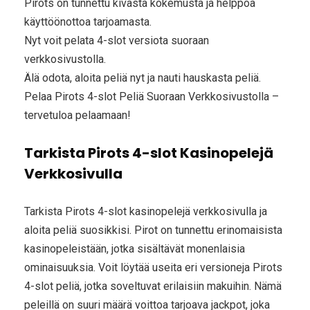
Pirots on tunnettu kivasta kokemusta ja helppoa
käyttöönottoa tarjoamasta.
Nyt voit pelata 4-slot versiota suoraan
verkkosivustolla.
Älä odota, aloita peliä nyt ja nauti hauskasta peliä.
Pelaa Pirots 4-slot Peliä Suoraan Verkkosivustolla –
tervetuloa pelaamaan!
Tarkista Pirots 4-slot Kasinopelejä
Verkkosivulla
Tarkista Pirots 4-slot kasinopelejä verkkosivulla ja
aloita peliä suosikkisi. Pirot on tunnettu erinomaisista
kasinopeleistään, jotka sisältävät monenlaisia
ominaisuuksia. Voit löytää useita eri versioneja Pirots
4-slot peliä, jotka soveltuvat erilaisiin makuihin. Nämä
peleillä on suuri määrä voittoa tarjoava jackpot, joka