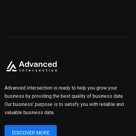
Advanced Intersection is ready to help you grow your
business by providing the best quality of business data.
Our business' purpose is to satisfy you with reliable and
valuable business data.
DISCOVER MORE